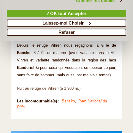
Afficher les détails
karstique et rejoindre la ci-dite «arrête du cheval » La
pyramide de marbre du mont Vihren, deuxième sommet
√ OK tout Accepter
du pays (2 914 m.), emblèmes du
Parc national du
Laissez-moi Choisir
Pirin
(patrimoine mondial de l’Unesco) sera très
Refuser
certainement la plus grande récompense de ce voyage.
Depuis le refuge Vihren nous regagnons la
ville de
Bansko
. 8 à 9h de marche. (avec variante sans le Mt.
Vihren et variante randonnée dans la région des
lacs
Banderishki
pour ceux qui voudraient se reposer ce jour,
sans faire de sommet, mais aussi par mauvais temps).
Nuit au refuge de Vihren (à 1 980 m.)
Les Incontournable(s) :
Bansko
,
Parc National du
Pirin