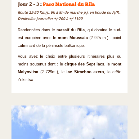
Jour 2 - 3
:
Parc National du Rila
Route 25-50 Km/j., 6h à 8h de marche p.j. en boucle ou A/R.,
Dénivelée journalier +/-700 à +/-1100
Randonnées dans le
massif du Rila
, qui domine le sud-
est européen avec le
mont Moussala
(2 925 m.) - point
culminant de la péninsule balkanique.
Vous avez le choix entre plusieurs itinéraires plus ou
moins soutenus dont : le
cirque des Sept lacs
, le
mont
Malyovitsa
(2 729m.), le
lac Strachno ezero
, la crête
Zekiritsa…