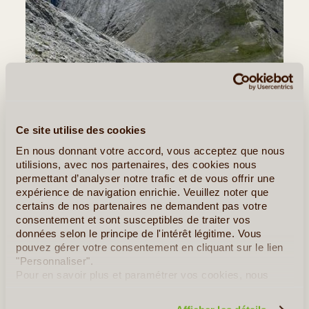
Ce site utilise des cookies
©
En nous donnant votre accord, vous acceptez que nous
Jour 5
:
Parc National du Pirin
utilisions, avec nos partenaires, des cookies nous
Route 35 Km, 6h30 à 7h ou option 9h de marche au total,
permettant d’analyser notre trafic et de vous offrir une
Dénivelée selon l’itinéraire : montée +1000/+1300m,
expérience de navigation enrichie. Veuillez noter que
descente - 1000/ - 1300m!
certains de nos partenaires ne demandent pas votre
consentement et sont susceptibles de traiter vos
Petit transfert matinal vers le
refuge Banderitsa
(1 800
données selon le principe de l'intérêt légitime. Vous
m.) ou
Vihren
(1 980 m.) - points de départ pour la
pouvez gérer votre consentement en cliquant sur le lien
"Personnaliser".
journée
:
Mt Vihren 2914m - Grande crête karstique
Pour en savoir plus et paramétrer vos cookies, nous
Départ pour une grande boucle de 7h, avec option de 2h
vous invitons à consulter notre
politique en matière de
confidentialité et de cookies
.
en supplément pour faire une partie de la fameuse crête