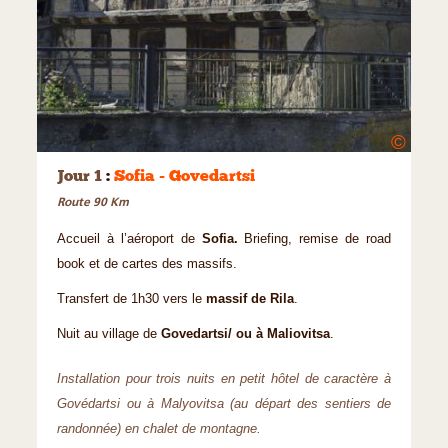
©
Jour 1
:
Sofia - Govedartsi
Route 90 Km
Accueil à l’aéroport de
Sofia.
Briefing, remise de road
book et de cartes des massifs.
Transfert de 1h30 vers le
massif de Rila
.
Nuit au village de
Govedartsi/ ou à Maliovitsa
.
Installation pour trois nuits en petit hôtel de caractère à
Govédartsi ou à Malyovitsa (au départ des sentiers de
randonnée) en chalet de montagne.