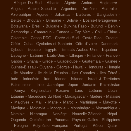
-
Afrique Du Sud
-
Albanie
-
Algérie
-
Andorre
-
Angleterre
-
Angola
-
Arabie Saoudite
-
Argentine
-
Arménie
-
Australie
-
Azerbaïdjan
-
Açores
-
Bahamas
-
Baléares
-
Bangladesh
-
Belize
-
Bhoutan
-
Birmanie
-
Bolivie
-
Bosnie-Herzégovine
-
Botswana
-
Brésil
-
Bulgarie
-
Burkina Faso
-
Burundi
-
Bénin
-
Cambodge
-
Cameroun
-
Canada
-
Cap Vert
-
Chili
-
Chine
-
Colombie
-
Congo RDC
-
Corée du Sud
-
Costa Rica
-
Croatie
-
Crète
-
Cuba
-
Cyclades et Santorin
-
Côte d'Ivoire
-
Danemark
-
Djibouti
-
Ecosse
-
Egypte
-
Emirats Arabes Unis
-
Equateur
-
Espagne
-
Estonie
-
Etats-Unis
-
Ethiopie
-
Finlande
-
France
-
Gabon
-
Ghana
-
Grèce
-
Guadeloupe
-
Guatemala
-
Guinée
-
Guinée-Bissau
-
Guyane
-
Géorgie
-
Hawaï
-
Honduras
-
Hongrie
-
Ile Maurice
-
Ile de la Réunion
-
Iles Canaries
-
Iles Féroé
-
Inde
-
Indonésie
-
Iran
-
Irlande
-
Islande
-
Israël & Territoires
Palestiniens
-
Italie
-
Jamaïque
-
Japon
-
Jordanie
-
Kazakhstan
-
Kenya
-
Kirghizistan
-
Kosovo
-
Laos
-
Lettonie
-
Liban
-
Lituanie
-
Macédoine du Nord
-
Madagascar
-
Madère
-
Malaisie
-
Maldives
-
Mali
-
Malte
-
Maroc
-
Martinique
-
Mayotte
-
Mexique
-
Moldavie
-
Mongolie
-
Monténégro
-
Mozambique
-
Namibie
-
Nicaragua
-
Norvège
-
Nouvelle-Zélande
-
Népal
-
Ouganda
-
Ouzbékistan
-
Panama
-
Pays de Galles
-
Philippines
-
Pologne
-
Polynésie Française
-
Portugal
-
Pérou
-
Qatar
-