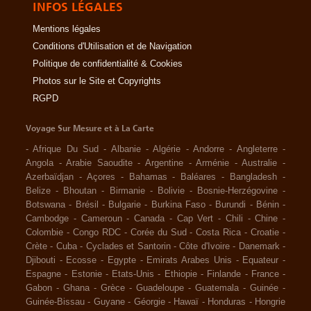
INFOS LÉGALES
Mentions légales
Conditions d'Utilisation et de Navigation
Politique de confidentialité & Cookies
Photos sur le Site et Copyrights
RGPD
Voyage Sur Mesure et à La Carte
-
Afrique Du Sud
-
Albanie
-
Algérie
-
Andorre
-
Angleterre
-
Angola
-
Arabie Saoudite
-
Argentine
-
Arménie
-
Australie
-
Azerbaïdjan
-
Açores
-
Bahamas
-
Baléares
-
Bangladesh
-
Belize
-
Bhoutan
-
Birmanie
-
Bolivie
-
Bosnie-Herzégovine
-
Botswana
-
Brésil
-
Bulgarie
-
Burkina Faso
-
Burundi
-
Bénin
-
Cambodge
-
Cameroun
-
Canada
-
Cap Vert
-
Chili
-
Chine
-
Colombie
-
Congo RDC
-
Corée du Sud
-
Costa Rica
-
Croatie
-
Crète
-
Cuba
-
Cyclades et Santorin
-
Côte d'Ivoire
-
Danemark
-
Djibouti
-
Ecosse
-
Egypte
-
Emirats Arabes Unis
-
Equateur
-
Espagne
-
Estonie
-
Etats-Unis
-
Ethiopie
-
Finlande
-
France
-
Gabon
-
Ghana
-
Grèce
-
Guadeloupe
-
Guatemala
-
Guinée
-
Guinée-Bissau
-
Guyane
-
Géorgie
-
Hawaï
-
Honduras
-
Hongrie