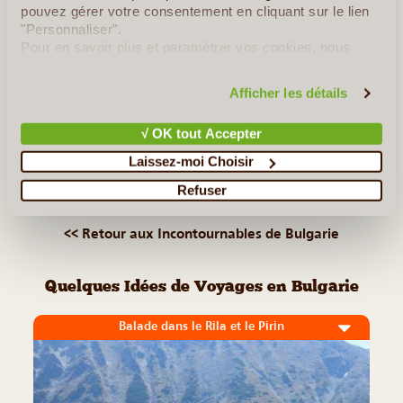
pouvez gérer votre consentement en cliquant sur le lien
planète. C’est le cas de Pobitite Kamani, signifiant
"Personnaliser".
littéralement « Pierres plantées dans le sol » en Bulgare, où
Pour en savoir plus et paramétrer vos cookies, nous
se (...)
vous invitons à consulter notre
politique en matière de
confidentialité et de cookies
.
Afficher les détails
Lire la suite
≻
√ OK tout Accepter
Monastère de Rila
Laissez-moi Choisir
Refuser
Veliko Tarnovo
<< Retour aux Incontournables de Bulgarie
Quelques Idées de Voyages en Bulgarie
Balade dans le Rila et le Pirin