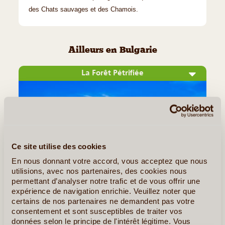
des Chats sauvages et des Chamois.
Ailleurs en Bulgarie
La Forêt Pétrifiée
Ce site utilise des cookies
En nous donnant votre accord, vous acceptez que nous
utilisions, avec nos partenaires, des cookies nous
permettant d’analyser notre trafic et de vous offrir une
©
expérience de navigation enrichie. Veuillez noter que
certains de nos partenaires ne demandent pas votre
La nature ne cesse de nous étonner avec ses paysages
consentement et sont susceptibles de traiter vos
insolites, comme venus d’un autre temps ou d’une autre
données selon le principe de l'intérêt légitime. Vous