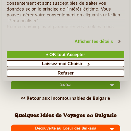
©
consentement et sont susceptibles de traiter vos
données selon le principe de l'intérêt légitime. Vous
Bansko, petite village situé au pied des Montagnes de Pirin,
pouvez gérer votre consentement en cliquant sur le lien
est une station de ski de plus en populaire auprès des
"Personnaliser".
européens. Mais la ville attire aussi par sa belle architecture,
Pour en savoir plus et paramétrer vos cookies, nous
vous invitons à consulter notre
politique en matière de
typique des villages de Bulgarie du XVIIIème et XIXème
confidentialité et de cookies
.
siècle (...)
Afficher les détails
√ OK tout Accepter
Lire la suite
≻
Laissez-moi Choisir
Bojentsi
Refuser
Sofia
<< Retour aux Incontournables de Bulgarie
Quelques Idées de Voyages en Bulgarie
Découverte au Coeur des Balkans