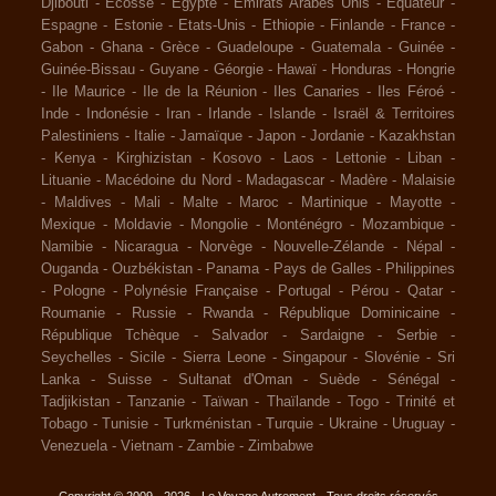
Djibouti
-
Ecosse
-
Egypte
-
Emirats Arabes Unis
-
Equateur
-
Espagne
-
Estonie
-
Etats-Unis
-
Ethiopie
-
Finlande
-
France
-
Gabon
-
Ghana
-
Grèce
-
Guadeloupe
-
Guatemala
-
Guinée
-
Guinée-Bissau
-
Guyane
-
Géorgie
-
Hawaï
-
Honduras
-
Hongrie
-
Ile Maurice
-
Ile de la Réunion
-
Iles Canaries
-
Iles Féroé
-
Inde
-
Indonésie
-
Iran
-
Irlande
-
Islande
-
Israël & Territoires
Palestiniens
-
Italie
-
Jamaïque
-
Japon
-
Jordanie
-
Kazakhstan
-
Kenya
-
Kirghizistan
-
Kosovo
-
Laos
-
Lettonie
-
Liban
-
Lituanie
-
Macédoine du Nord
-
Madagascar
-
Madère
-
Malaisie
-
Maldives
-
Mali
-
Malte
-
Maroc
-
Martinique
-
Mayotte
-
Mexique
-
Moldavie
-
Mongolie
-
Monténégro
-
Mozambique
-
Namibie
-
Nicaragua
-
Norvège
-
Nouvelle-Zélande
-
Népal
-
Ouganda
-
Ouzbékistan
-
Panama
-
Pays de Galles
-
Philippines
-
Pologne
-
Polynésie Française
-
Portugal
-
Pérou
-
Qatar
-
Roumanie
-
Russie
-
Rwanda
-
République Dominicaine
-
République Tchèque
-
Salvador
-
Sardaigne
-
Serbie
-
Seychelles
-
Sicile
-
Sierra Leone
-
Singapour
-
Slovénie
-
Sri
Lanka
-
Suisse
-
Sultanat d'Oman
-
Suède
-
Sénégal
-
Tadjikistan
-
Tanzanie
-
Taïwan
-
Thaïlande
-
Togo
-
Trinité et
Tobago
-
Tunisie
-
Turkménistan
-
Turquie
-
Ukraine
-
Uruguay
-
Venezuela
-
Vietnam
-
Zambie
-
Zimbabwe
Copyright © 2009 - 2026 - Le Voyage Autrement - Tous droits réservés