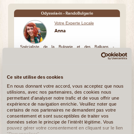
Odysseia-in - RandoBulgarie
Votre Experte Locale
Anna
Spécialiste dе la Bulgarie et des Balkans -
Macédoine, Danube, Serbie et nord de la Grece,
Odysseia-in est une équipe investie à fond dans le
développement d’un modele de tourisme durable et
responsable en Bulgarie dès ses débuts en 1990. Nos
Ce site utilise des cookies
points forts se sont notre savoir de la (...)
En nous donnant votre accord, vous acceptez que nous
utilisions, avec nos partenaires, des cookies nous
permettant d’analyser notre trafic et de vous offrir une
expérience de navigation enrichie. Veuillez noter que
certains de nos partenaires ne demandent pas votre
En detail
≻
Composer mon voyage
consentement et sont susceptibles de traiter vos
données selon le principe de l'intérêt légitime. Vous
Le Rila et le Pirin sous la neige
pouvez gérer votre consentement en cliquant sur le lien
"Personnaliser".