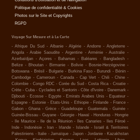
Politique de confidentialité & Cookies
Photos sur le Site et Copyrights
RGPD
Voyage Sur Mesure et à La Carte
-
Afrique Du Sud
-
Albanie
-
Algérie
-
Andorre
-
Angleterre
-
Angola
-
Arabie Saoudite
-
Argentine
-
Arménie
-
Australie
-
Azerbaïdjan
-
Açores
-
Bahamas
-
Baléares
-
Bangladesh
-
Belize
-
Bhoutan
-
Birmanie
-
Bolivie
-
Bosnie-Herzégovine
-
Botswana
-
Brésil
-
Bulgarie
-
Burkina Faso
-
Burundi
-
Bénin
-
Cambodge
-
Cameroun
-
Canada
-
Cap Vert
-
Chili
-
Chine
-
Colombie
-
Congo RDC
-
Corée du Sud
-
Costa Rica
-
Croatie
-
Crète
-
Cuba
-
Cyclades et Santorin
-
Côte d'Ivoire
-
Danemark
-
Djibouti
-
Ecosse
-
Egypte
-
Emirats Arabes Unis
-
Equateur
-
Espagne
-
Estonie
-
Etats-Unis
-
Ethiopie
-
Finlande
-
France
-
Gabon
-
Ghana
-
Grèce
-
Guadeloupe
-
Guatemala
-
Guinée
-
Guinée-Bissau
-
Guyane
-
Géorgie
-
Hawaï
-
Honduras
-
Hongrie
-
Ile Maurice
-
Ile de la Réunion
-
Iles Canaries
-
Iles Féroé
-
Inde
-
Indonésie
-
Iran
-
Irlande
-
Islande
-
Israël & Territoires
Palestiniens
-
Italie
-
Jamaïque
-
Japon
-
Jordanie
-
Kazakhstan
-
Kenya
-
Kirghizistan
-
Kosovo
-
Laos
-
Lettonie
-
Liban
-