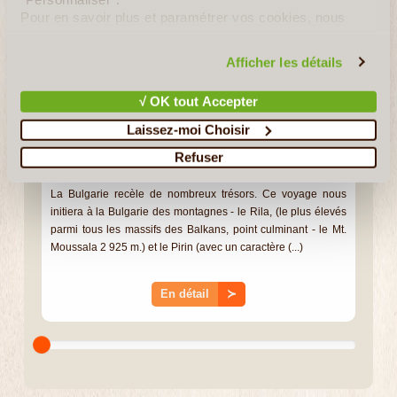
Pour en savoir plus et paramétrer vos cookies, nous
vous invitons à consulter notre
politique en matière de
confidentialité et de cookies
.
Afficher les détails
√ OK tout Accepter
Laissez-moi Choisir
Refuser
8J/7N
©
La Bulgarie recèle de nombreux trésors. Ce voyage nous
initiera à la Bulgarie des montagnes - le Rila, (le plus élevés
parmi tous les massifs des Balkans, point culminant - le Mt.
Moussala 2 925 m.) et le Pirin (avec un caractère (...)
En détail
≻