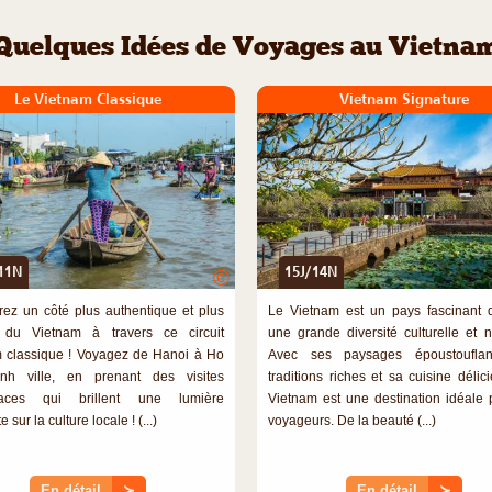
Quelques Idées de Voyages au Vietna
Le Vietnam Classique
Vietnam Signature
11N
15J/14N
©
ez un côté plus authentique et plus
Le Vietnam est un pays fascinant q
 du Vietnam à travers ce circuit
une grande diversité culturelle et na
 classique ! Voyagez de Hanoi à Ho
Avec ses paysages époustouflan
nh ville, en prenant des visites
traditions riches et sa cuisine délic
caces qui brillent une lumière
Vietnam est une destination idéale 
e sur la culture locale ! (...)
voyageurs. De la beauté (...)
En détail
≻
En détail
≻