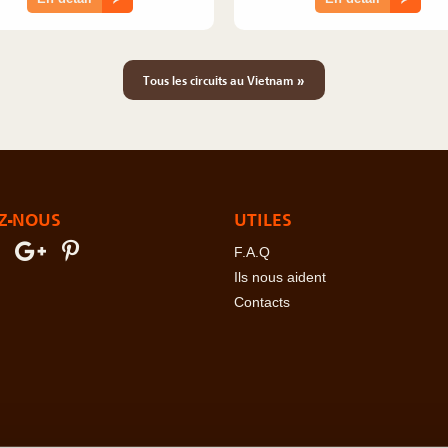
»
Tous les circuits au Vietnam
Z-NOUS
UTILES
F.A.Q
Ils nous aident
Contacts