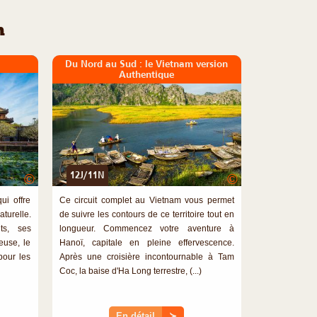
m
Du Nord au Sud : le Vietnam version
Authentique
12J/11N
©
©
ui offre
Ce circuit complet au Vietnam vous permet
turelle.
de suivre les contours de ce territoire tout en
ts, ses
longueur. Commencez votre aventure à
ieuse, le
Hanoï, capitale en pleine effervescence.
pour les
Après une croisière incontournable à Tam
Coc, la baise d'Ha Long terrestre, (...)
En détail
≻