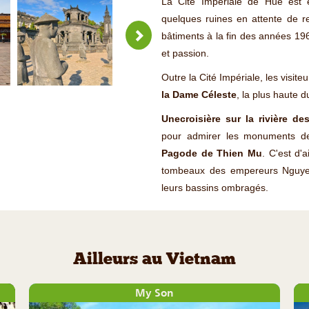
La Cité Impériale de Hué est e
quelques ruines en attente de r
bâtiments à la fin des années 1960
et passion.
Outre la Cité Impériale, les visit
la Dame Céleste
, la plus haute 
Unecroisière sur la rivière de
pour admirer les monuments de 
Pagode de Thien Mu
. C'est d'a
tombeaux des empereurs Nguyen a
leurs bassins ombragés.
Ailleurs au Vietnam
My Son