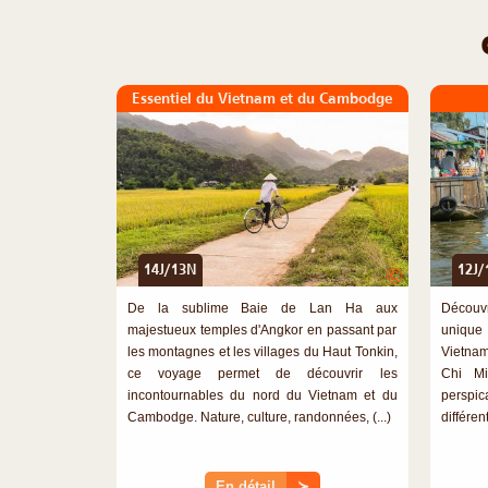
Essentiel du Vietnam et du Cambodge
14J/13N
12J/
©
De la sublime Baie de Lan Ha aux
Découvr
majestueux temples d'Angkor en passant par
unique
les montagnes et les villages du Haut Tonkin,
Vietnam
ce voyage permet de découvrir les
Chi Mi
incontournables du nord du Vietnam et du
perspi
Cambodge. Nature, culture, randonnées, (...)
différent
En détail
≻