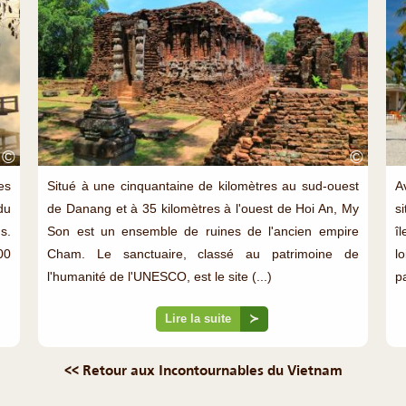
©
©
es
Situé à une cinquantaine de kilomètres au sud-ouest
A
du
de Danang et à 35 kilomètres à l'ouest de Hoi An, My
s
s.
Son est un ensemble de ruines de l'ancien empire
î
00
Cham. Le sanctuaire, classé au patrimoine de
l
l'humanité de l'UNESCO, est le site (...)
p
Lire la suite
≻
<< Retour aux Incontournables du Vietnam