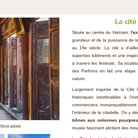
La cit
Située au centre du Vietnam,
l'e
grandeur et de la puissance de la 
au 19e siècle. La cité a d'aill
superbes bâtiments et une inspira
à travers les festivals. Sa locali
des Parfums en fait une étape i
nature.
Largement inspirée de la Cité I
historiques inestimables à l'i
commencera immanquablement la
l'intérieur de la citadelle. On y 
trônes aux colonnes pourpre
 Stock.adobe
musée fascinant abritant des meu