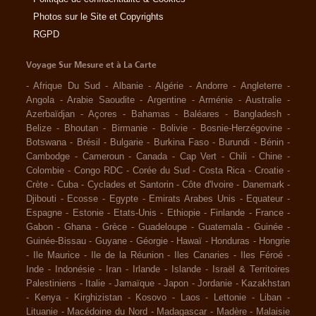
Photos sur le Site et Copyrights
RGPD
Voyage Sur Mesure et à La Carte
-
Afrique Du Sud
-
Albanie
-
Algérie
-
Andorre
-
Angleterre
-
Angola
-
Arabie Saoudite
-
Argentine
-
Arménie
-
Australie
-
Azerbaïdjan
-
Açores
-
Bahamas
-
Baléares
-
Bangladesh
-
Belize
-
Bhoutan
-
Birmanie
-
Bolivie
-
Bosnie-Herzégovine
-
Botswana
-
Brésil
-
Bulgarie
-
Burkina Faso
-
Burundi
-
Bénin
-
Cambodge
-
Cameroun
-
Canada
-
Cap Vert
-
Chili
-
Chine
-
Colombie
-
Congo RDC
-
Corée du Sud
-
Costa Rica
-
Croatie
-
Crète
-
Cuba
-
Cyclades et Santorin
-
Côte d'Ivoire
-
Danemark
-
Djibouti
-
Ecosse
-
Egypte
-
Emirats Arabes Unis
-
Equateur
-
Espagne
-
Estonie
-
Etats-Unis
-
Ethiopie
-
Finlande
-
France
-
Gabon
-
Ghana
-
Grèce
-
Guadeloupe
-
Guatemala
-
Guinée
-
Guinée-Bissau
-
Guyane
-
Géorgie
-
Hawaï
-
Honduras
-
Hongrie
-
Ile Maurice
-
Ile de la Réunion
-
Iles Canaries
-
Iles Féroé
-
Inde
-
Indonésie
-
Iran
-
Irlande
-
Islande
-
Israël & Territoires
Palestiniens
-
Italie
-
Jamaïque
-
Japon
-
Jordanie
-
Kazakhstan
-
Kenya
-
Kirghizistan
-
Kosovo
-
Laos
-
Lettonie
-
Liban
-
Lituanie
-
Macédoine du Nord
-
Madagascar
-
Madère
-
Malaisie