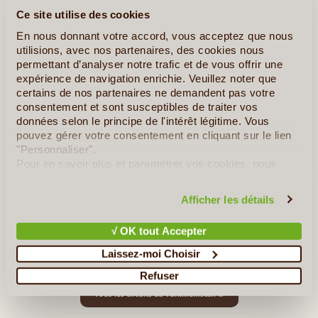
Ce site utilise des cookies
En nous donnant votre accord, vous acceptez que nous
utilisions, avec nos partenaires, des cookies nous
permettant d’analyser notre trafic et de vous offrir une
expérience de navigation enrichie. Veuillez noter que
certains de nos partenaires ne demandent pas votre
consentement et sont susceptibles de traiter vos
12J/11N
©
données selon le principe de l'intérêt légitime. Vous
pouvez gérer votre consentement en cliquant sur le lien
Une découverte toute en douceur des charmes de pays d’Asie
"Personnaliser".
Centrale, le pays du rêve et de la magnificence. Les magnifiques
Pour en savoir plus et paramétrer vos cookies, nous
paysages de désert de Karakoum, les canyons rouges, des
vous invitons à consulter notre
politique en matière de
balades sur les rives de la mer Caspienne et les sites (...)
confidentialité et de cookies
.
Afficher les détails
En détail
≻
√ OK tout Accepter
Laissez-moi Choisir
Les Trésors des Civilisations
Refuser
»
Tous les circuits au Turkménistan