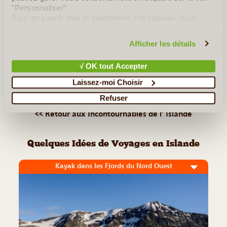
de champs et de glaciers. C'est un véritable paradis pour les
"Personnaliser".
(...)
Pour en savoir plus et paramétrer vos cookies, nous
vous invitons à consulter notre
politique en matière de
confidentialité et de cookies
.
Lire la suite
≻
Afficher les détails
√ OK tout Accepter
Lac Myvatn
Laissez-moi Choisir
Aurores Boréales
Refuser
<< Retour aux Incontournables de l' Islande
Quelques Idées de Voyages en Islande
Kayak dans les Fjords du Nord Ouest