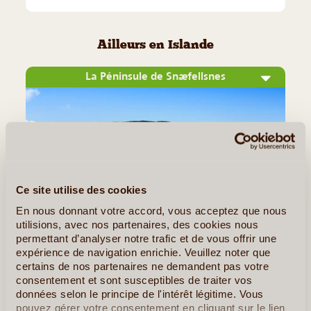
Ailleurs en Islande
La Péninsule de Snæfellsnes
Ce site utilise des cookies
En nous donnant votre accord, vous acceptez que nous
utilisions, avec nos partenaires, des cookies nous
©
permettant d’analyser notre trafic et de vous offrir une
expérience de navigation enrichie. Veuillez noter que
Située au coeur des fjords du nord-ouest, la péninsule de
certains de nos partenaires ne demandent pas votre
Snæfellsnes est l'une des plus belles péninsules du pays
consentement et sont susceptibles de traiter vos
données selon le principe de l'intérêt légitime. Vous
avec ses paysages ruraux de volcans aux pics vertigineux,
pouvez gérer votre consentement en cliquant sur le lien