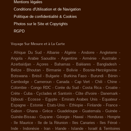
Mentions légales
Conditions d'Utilisation et de Navigation
Politique de confidentialité & Cookies
Photos sur le Site et Copyrights
RGPD
Voyage Sur Mesure et à La Carte
-
Afrique Du Sud
-
Albanie
-
Algérie
-
Andorre
-
Angleterre
-
Angola
-
Arabie Saoudite
-
Argentine
-
Arménie
-
Australie
-
Azerbaïdjan
-
Açores
-
Bahamas
-
Baléares
-
Bangladesh
-
Belize
-
Bhoutan
-
Birmanie
-
Bolivie
-
Bosnie-Herzégovine
-
Botswana
-
Brésil
-
Bulgarie
-
Burkina Faso
-
Burundi
-
Bénin
-
Cambodge
-
Cameroun
-
Canada
-
Cap Vert
-
Chili
-
Chine
-
Colombie
-
Congo RDC
-
Corée du Sud
-
Costa Rica
-
Croatie
-
Crète
-
Cuba
-
Cyclades et Santorin
-
Côte d'Ivoire
-
Danemark
-
Djibouti
-
Ecosse
-
Egypte
-
Emirats Arabes Unis
-
Equateur
-
Espagne
-
Estonie
-
Etats-Unis
-
Ethiopie
-
Finlande
-
France
-
Gabon
-
Ghana
-
Grèce
-
Guadeloupe
-
Guatemala
-
Guinée
-
Guinée-Bissau
-
Guyane
-
Géorgie
-
Hawaï
-
Honduras
-
Hongrie
-
Ile Maurice
-
Ile de la Réunion
-
Iles Canaries
-
Iles Féroé
-
Inde
-
Indonésie
-
Iran
-
Irlande
-
Islande
-
Israël & Territoires