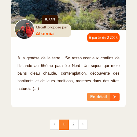
8J/7N
©
Circuit proposé par
Alkémia
À partir de
2 200 €
A la genèse de la terre. Se ressourcer aux confins de
l’Islande au 66ème parallèle Nord. Un séjour qui mêle
bains d’eau chaude, contemplation, découverte des
habitants et de leurs traditions, marches dans des sites
naturels (...)
En détail
≻
‹
1
2
›