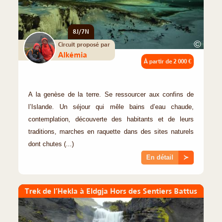
8J/7N
©
Circuit proposé par
Alkémia
À partir de
2 000 €
A la genèse de la terre. Se ressourcer aux confins de
l’Islande. Un séjour qui mêle bains d’eau chaude,
contemplation, découverte des habitants et de leurs
traditions, marches en raquette dans des sites naturels
dont chutes (...)
En détail
≻
Trek de l’Hekla à Eldgja Hors des Sentiers Battus