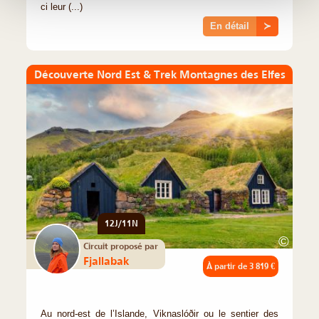
ci leur (...)
En détail
≻
Découverte Nord Est & Trek Montagnes des Elfes
12J/11N
©
Circuit proposé par
Fjallabak
À partir de
3 819 €
Au nord-est de l’Islande, Viknaslóðir ou le sentier des