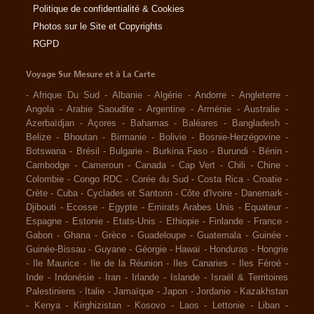
Politique de confidentialité & Cookies
Photos sur le Site et Copyrights
RGPD
Voyage Sur Mesure et à La Carte
-
Afrique Du Sud
-
Albanie
-
Algérie
-
Andorre
-
Angleterre
-
Angola
-
Arabie Saoudite
-
Argentine
-
Arménie
-
Australie
-
Azerbaïdjan
-
Açores
-
Bahamas
-
Baléares
-
Bangladesh
-
Belize
-
Bhoutan
-
Birmanie
-
Bolivie
-
Bosnie-Herzégovine
-
Botswana
-
Brésil
-
Bulgarie
-
Burkina Faso
-
Burundi
-
Bénin
-
Cambodge
-
Cameroun
-
Canada
-
Cap Vert
-
Chili
-
Chine
-
Colombie
-
Congo RDC
-
Corée du Sud
-
Costa Rica
-
Croatie
-
Crète
-
Cuba
-
Cyclades et Santorin
-
Côte d'Ivoire
-
Danemark
-
Djibouti
-
Ecosse
-
Egypte
-
Emirats Arabes Unis
-
Equateur
-
Espagne
-
Estonie
-
Etats-Unis
-
Ethiopie
-
Finlande
-
France
-
Gabon
-
Ghana
-
Grèce
-
Guadeloupe
-
Guatemala
-
Guinée
-
Guinée-Bissau
-
Guyane
-
Géorgie
-
Hawaï
-
Honduras
-
Hongrie
-
Ile Maurice
-
Ile de la Réunion
-
Iles Canaries
-
Iles Féroé
-
Inde
-
Indonésie
-
Iran
-
Irlande
-
Islande
-
Israël & Territoires
Palestiniens
-
Italie
-
Jamaïque
-
Japon
-
Jordanie
-
Kazakhstan
-
Kenya
-
Kirghizistan
-
Kosovo
-
Laos
-
Lettonie
-
Liban
-