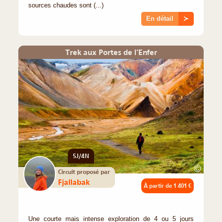
sources chaudes sont (...)
En détail
≻
Trek aux Portes de l’Enfer
5J/4N
©
Circuit proposé par
Fjallabak
À partir de
1 401 €
Une courte mais intense exploration de 4 ou 5 jours