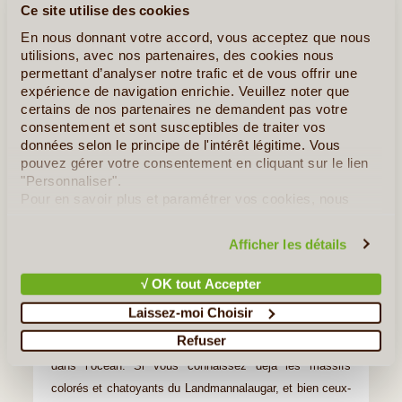
Ce site utilise des cookies
Trek à Viknaslodir
En nous donnant votre accord, vous acceptez que nous
utilisions, avec nos partenaires, des cookies nous
permettant d’analyser notre trafic et de vous offrir une
expérience de navigation enrichie. Veuillez noter que
certains de nos partenaires ne demandent pas votre
consentement et sont susceptibles de traiter vos
données selon le principe de l'intérêt légitime. Vous
pouvez gérer votre consentement en cliquant sur le lien
"Personnaliser".
Pour en savoir plus et paramétrer vos cookies, nous
6J/5N
vous invitons à consulter notre
politique en matière de
©
confidentialité et de cookies
.
Circuit proposé par
Afficher les détails
Fjallabak
À partir de
1 786 €
√ OK tout Accepter
Laissez-moi Choisir
Au nord-est de l’Islande, Viknaslodir ou le sentier des
Refuser
criques, traverse une région montagneuse qui plonge
dans l’océan. Si vous connaissez déjà les massifs
colorés et chatoyants du Landmannalaugar, et bien ceux-