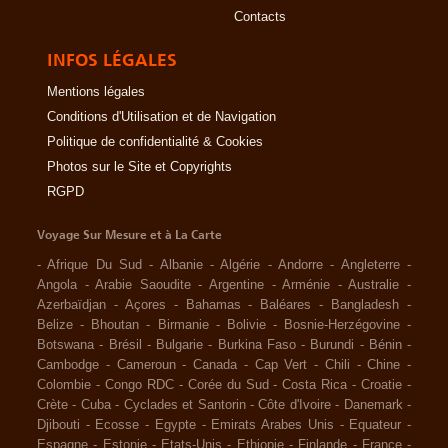
Contacts
INFOS LÉGALES
Mentions légales
Conditions d'Utilisation et de Navigation
Politique de confidentialité & Cookies
Photos sur le Site et Copyrights
RGPD
Voyage Sur Mesure et à La Carte
-
Afrique Du Sud
-
Albanie
-
Algérie
-
Andorre
-
Angleterre
-
Angola
-
Arabie Saoudite
-
Argentine
-
Arménie
-
Australie
-
Azerbaïdjan
-
Açores
-
Bahamas
-
Baléares
-
Bangladesh
-
Belize
-
Bhoutan
-
Birmanie
-
Bolivie
-
Bosnie-Herzégovine
-
Botswana
-
Brésil
-
Bulgarie
-
Burkina Faso
-
Burundi
-
Bénin
-
Cambodge
-
Cameroun
-
Canada
-
Cap Vert
-
Chili
-
Chine
-
Colombie
-
Congo RDC
-
Corée du Sud
-
Costa Rica
-
Croatie
-
Crète
-
Cuba
-
Cyclades et Santorin
-
Côte d'Ivoire
-
Danemark
-
Djibouti
-
Ecosse
-
Egypte
-
Emirats Arabes Unis
-
Equateur
-
Espagne
-
Estonie
-
Etats-Unis
-
Ethiopie
-
Finlande
-
France
-