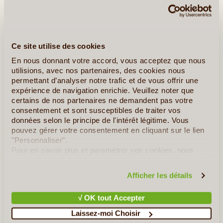
Ce site utilise des cookies
©
En nous donnant votre accord, vous acceptez que nous
Jour 6
:
Jökulsárlón - Skaftafell
utilisions, avec nos partenaires, des cookies nous
Distance : 130 Kms
permettant d’analyser notre trafic et de vous offrir une
expérience de navigation enrichie. Veuillez noter que
Comment ne pas tomber sous le charme du
lagon
certains de nos partenaires ne demandent pas votre
glaciaire de Jökulsárlón et de Fjallsárlón
: second lac
consentement et sont susceptibles de traiter vos
données selon le principe de l'intérêt légitime. Vous
glaciaire avec en arrière plan
Kviarjökull
, la langue
pouvez gérer votre consentement en cliquant sur le lien
glaciaire ?
"Personnaliser".
Pour en savoir plus et paramétrer vos cookies, nous
Direction le
parc national de Skaftafell
pour une marche
vous invitons à consulter notre
politique en matière de
qui va vous conduire à la
cascade de Svartifoss
confidentialité et de cookies
.
Afficher les détails
(comptez 2 à 3 heures de marche).
Votre route contourne ensuite
Hvannadalshnúkur
, le
√ OK tout Accepter
sommet d’Islande culminant à 2 109 mètres.
Laissez-moi Choisir