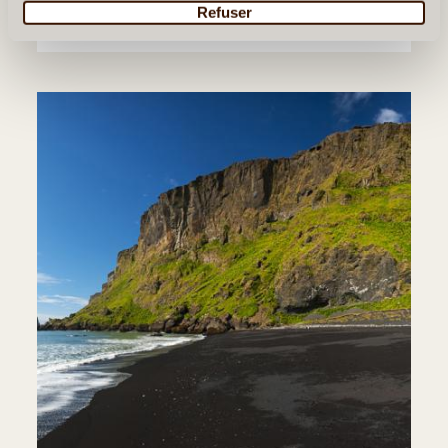
Nuit à Kirkjubæjarklaustur.
Refuser