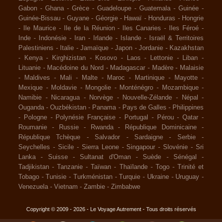
Gabon
-
Ghana
-
Grèce
-
Guadeloupe
-
Guatemala
-
Guinée
-
Guinée-Bissau
-
Guyane
-
Géorgie
-
Hawaï
-
Honduras
-
Hongrie
-
Ile Maurice
-
Ile de la Réunion
-
Iles Canaries
-
Iles Féroé
-
Inde
-
Indonésie
-
Iran
-
Irlande
-
Islande
-
Israël & Territoires
Palestiniens
-
Italie
-
Jamaïque
-
Japon
-
Jordanie
-
Kazakhstan
-
Kenya
-
Kirghizistan
-
Kosovo
-
Laos
-
Lettonie
-
Liban
-
Lituanie
-
Macédoine du Nord
-
Madagascar
-
Madère
-
Malaisie
-
Maldives
-
Mali
-
Malte
-
Maroc
-
Martinique
-
Mayotte
-
Mexique
-
Moldavie
-
Mongolie
-
Monténégro
-
Mozambique
-
Namibie
-
Nicaragua
-
Norvège
-
Nouvelle-Zélande
-
Népal
-
Ouganda
-
Ouzbékistan
-
Panama
-
Pays de Galles
-
Philippines
-
Pologne
-
Polynésie Française
-
Portugal
-
Pérou
-
Qatar
-
Roumanie
-
Russie
-
Rwanda
-
République Dominicaine
-
République Tchèque
-
Salvador
-
Sardaigne
-
Serbie
-
Seychelles
-
Sicile
-
Sierra Leone
-
Singapour
-
Slovénie
-
Sri
Lanka
-
Suisse
-
Sultanat d'Oman
-
Suède
-
Sénégal
-
Tadjikistan
-
Tanzanie
-
Taïwan
-
Thaïlande
-
Togo
-
Trinité et
Tobago
-
Tunisie
-
Turkménistan
-
Turquie
-
Ukraine
-
Uruguay
-
Venezuela
-
Vietnam
-
Zambie
-
Zimbabwe
Copyright © 2009 - 2026 - Le Voyage Autrement - Tous droits réservés