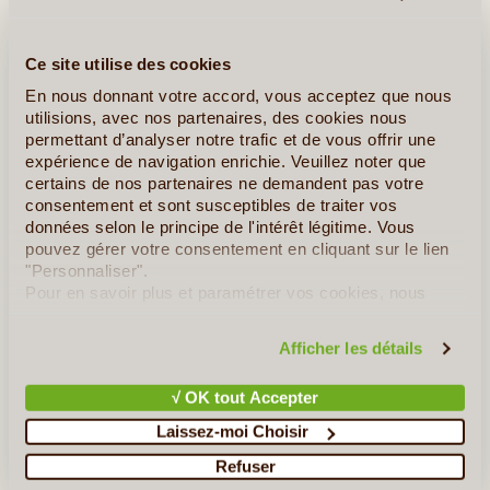
Ce site utilise des cookies
En nous donnant votre accord, vous acceptez que nous
utilisions, avec nos partenaires, des cookies nous
permettant d’analyser notre trafic et de vous offrir une
16J/15N
©
expérience de navigation enrichie. Veuillez noter que
certains de nos partenaires ne demandent pas votre
Destination de plus en plus prisée, la Birmanie a en effet
consentement et sont susceptibles de traiter vos
beaucoup à offrir à ses visiteurs. Riche d’un patrimoine
données selon le principe de l'intérêt légitime. Vous
historique et naturel exceptionnel, ce pays récemment ouvert
pouvez gérer votre consentement en cliquant sur le lien
et aujourd’hui très dynamique saura sans aucun doute vous
"Personnaliser".
(...)
Pour en savoir plus et paramétrer vos cookies, nous
vous invitons à consulter notre
politique en matière de
confidentialité et de cookies
.
En détail
≻
Afficher les détails
Le Pays des Pagodes d'Or
√ OK tout Accepter
Sites Légendaires du Myanmar
Laissez-moi Choisir
Refuser
Spiritualités Birmanes