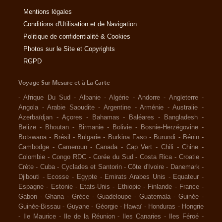
Mentions légales
Conditions d'Utilisation et de Navigation
Politique de confidentialité & Cookies
Photos sur le Site et Copyrights
RGPD
Voyage Sur Mesure et à La Carte
-
Afrique Du Sud
-
Albanie
-
Algérie
-
Andorre
-
Angleterre
-
Angola
-
Arabie Saoudite
-
Argentine
-
Arménie
-
Australie
-
Azerbaïdjan
-
Açores
-
Bahamas
-
Baléares
-
Bangladesh
-
Belize
-
Bhoutan
-
Birmanie
-
Bolivie
-
Bosnie-Herzégovine
-
Botswana
-
Brésil
-
Bulgarie
-
Burkina Faso
-
Burundi
-
Bénin
-
Cambodge
-
Cameroun
-
Canada
-
Cap Vert
-
Chili
-
Chine
-
Colombie
-
Congo RDC
-
Corée du Sud
-
Costa Rica
-
Croatie
-
Crète
-
Cuba
-
Cyclades et Santorin
-
Côte d'Ivoire
-
Danemark
-
Djibouti
-
Ecosse
-
Egypte
-
Emirats Arabes Unis
-
Equateur
-
Espagne
-
Estonie
-
Etats-Unis
-
Ethiopie
-
Finlande
-
France
-
Gabon
-
Ghana
-
Grèce
-
Guadeloupe
-
Guatemala
-
Guinée
-
Guinée-Bissau
-
Guyane
-
Géorgie
-
Hawaï
-
Honduras
-
Hongrie
-
Ile Maurice
-
Ile de la Réunion
-
Iles Canaries
-
Iles Féroé
-