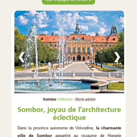
❮
❯
Sombor
©Xbrchx
- Stock.adobe
Sombor, joyau de l'architecture
éclectique
Dans la province autonome de Voïvodine,
la charmante
ville de Sombor
appartint au royaume de Hongrie