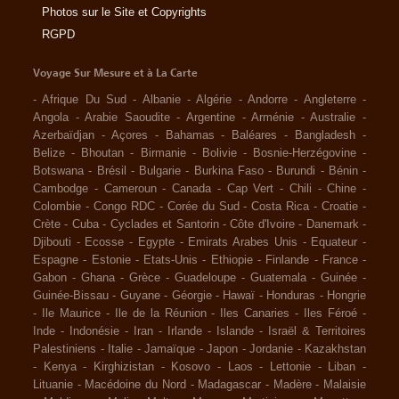
Photos sur le Site et Copyrights
RGPD
Voyage Sur Mesure et à La Carte
-
Afrique Du Sud
-
Albanie
-
Algérie
-
Andorre
-
Angleterre
-
Angola
-
Arabie Saoudite
-
Argentine
-
Arménie
-
Australie
-
Azerbaïdjan
-
Açores
-
Bahamas
-
Baléares
-
Bangladesh
-
Belize
-
Bhoutan
-
Birmanie
-
Bolivie
-
Bosnie-Herzégovine
-
Botswana
-
Brésil
-
Bulgarie
-
Burkina Faso
-
Burundi
-
Bénin
-
Cambodge
-
Cameroun
-
Canada
-
Cap Vert
-
Chili
-
Chine
-
Colombie
-
Congo RDC
-
Corée du Sud
-
Costa Rica
-
Croatie
-
Crète
-
Cuba
-
Cyclades et Santorin
-
Côte d'Ivoire
-
Danemark
-
Djibouti
-
Ecosse
-
Egypte
-
Emirats Arabes Unis
-
Equateur
-
Espagne
-
Estonie
-
Etats-Unis
-
Ethiopie
-
Finlande
-
France
-
Gabon
-
Ghana
-
Grèce
-
Guadeloupe
-
Guatemala
-
Guinée
-
Guinée-Bissau
-
Guyane
-
Géorgie
-
Hawaï
-
Honduras
-
Hongrie
-
Ile Maurice
-
Ile de la Réunion
-
Iles Canaries
-
Iles Féroé
-
Inde
-
Indonésie
-
Iran
-
Irlande
-
Islande
-
Israël & Territoires
Palestiniens
-
Italie
-
Jamaïque
-
Japon
-
Jordanie
-
Kazakhstan
-
Kenya
-
Kirghizistan
-
Kosovo
-
Laos
-
Lettonie
-
Liban
-
Lituanie
-
Macédoine du Nord
-
Madagascar
-
Madère
-
Malaisie