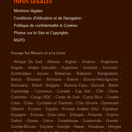
INFOS LÉGALES
Mentions légales
Conditions d'Utilisation et de Navigation
Politique de confidentialité & Cookies
Photos sur le Site et Copyrights
RGPD
Voyage Sur Mesure et à La Carte
-
Afrique Du Sud
-
Albanie
-
Algérie
-
Andorre
-
Angleterre
-
Angola
-
Arabie Saoudite
-
Argentine
-
Arménie
-
Australie
-
Azerbaïdjan
-
Açores
-
Bahamas
-
Baléares
-
Bangladesh
-
Belize
-
Bhoutan
-
Birmanie
-
Bolivie
-
Bosnie-Herzégovine
-
Botswana
-
Brésil
-
Bulgarie
-
Burkina Faso
-
Burundi
-
Bénin
-
Cambodge
-
Cameroun
-
Canada
-
Cap Vert
-
Chili
-
Chine
-
Colombie
-
Congo RDC
-
Corée du Sud
-
Costa Rica
-
Croatie
-
Crète
-
Cuba
-
Cyclades et Santorin
-
Côte d'Ivoire
-
Danemark
-
Djibouti
-
Ecosse
-
Egypte
-
Emirats Arabes Unis
-
Equateur
-
Espagne
-
Estonie
-
Etats-Unis
-
Ethiopie
-
Finlande
-
France
-
Gabon
-
Ghana
-
Grèce
-
Guadeloupe
-
Guatemala
-
Guinée
-
Guinée-Bissau
-
Guyane
-
Géorgie
-
Hawaï
-
Honduras
-
Hongrie