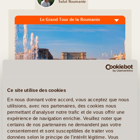
Salut Roumanie
Le Grand Tour de la Roumanie
Ce site utilise des cookies
11J/10N
©
En nous donnant votre accord, vous acceptez que nous
utilisions, avec nos partenaires, des cookies nous
La Roumanie, un pays à découvrir par les touristes, un pays
permettant d’analyser notre trafic et de vous offrir une
qui va vous fasciner par sa beauté et sa diversité: une terre
expérience de navigation enrichie. Veuillez noter que
sacrée > La Bucovine avec ses monastères peints uniques ,
certains de nos partenaires ne demandent pas votre
des légendes qui ont fait le (...)
consentement et sont susceptibles de traiter vos
données selon le principe de l'intérêt légitime. Vous