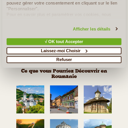
pouvez gérer votre consentement en cliquant sur le lien
En détail
≻
"Personnaliser".
Pour en savoir plus et paramétrer vos cookies, nous
Séjour Romantique en Transylvanie
vous invitons à consulter notre
politique en matière de
confidentialité et de cookies
.
Autotour en Roumanie Chez l'Habitant
Afficher les détails
Le Charme de la Roumanie
√ OK tout Accepter
Séjour dans le Delta du Danube
Laissez-moi Choisir
Refuser
Ce que vous Pourriez Découvrir en
Roumanie