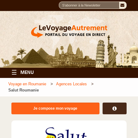
☰
MENU
Voyage en Roumanie
Agences Locales
Salut Roumanie
Je compose mon voyage