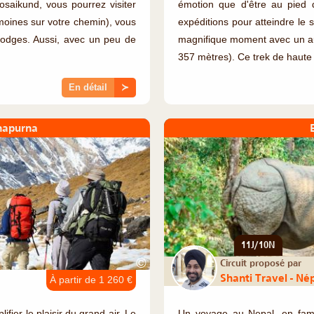
saikund, vous pourrez visiter
émotion que d'être au pied 
moines sur votre chemin), vous
expéditions pour atteindre l
odges. Aussi, avec un peu de
magnifique moment avec un aut
357 mètres). Ce trek de haute
En détail
≻
napurna
11J/10N
©
Circuit proposé par
Shanti Travel - Né
À partir de 1 260 €
fier le plaisir du grand air. Le
Un voyage au Nepal, en fami