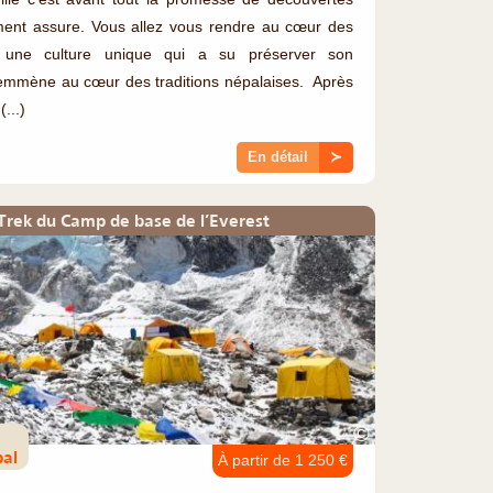
ment assure. Vous allez vous rendre au cœur des
 une culture unique qui a su préserver son
 emmène au cœur des traditions népalaises. Après
...)
En détail
≻
rek du Camp de base de l’Everest
©
pal
À partir de 1 250 €