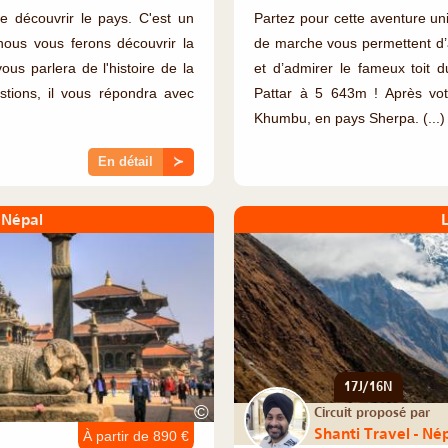
e découvrir le pays. C'est un
Partez pour cette aventure uni
nous vous ferons découvrir la
de marche vous permettent d’a
us parlera de l'histoire de la
et d’admirer le fameux toit 
stions, il vous répondra avec
Pattar à 5 643m ! Après vot
Khumbu, en pays Sherpa. (...)
En détail
≻
 Népal
17J/16N
©
Circuit proposé par
Shanti Travel - Né
À partir de 890 €