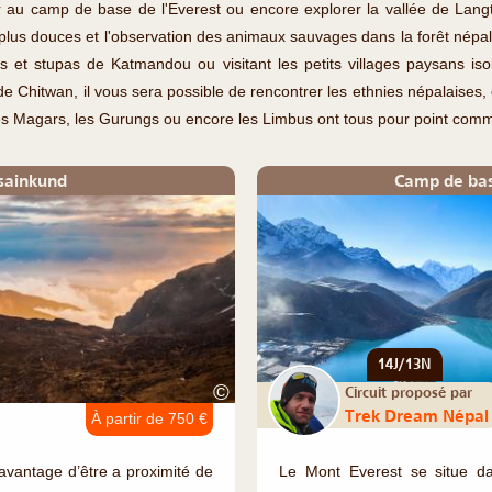
r au camp de base de l'Everest ou encore explorer la vallée de Langt
plus douces et l'observation des animaux sauvages dans la forêt népala
 et stupas de Katmandou ou visitant les petits villages paysans isol
e Chitwan, il vous sera possible de rencontrer les ethnies népalaises
es Magars, les Gurungs ou encore les Limbus ont tous pour point commu
osainkund
Camp de bas
14J/13N
©
Circuit proposé par
Trek Dream Népal
À partir de 750 €
’avantage d’être a proximité de
Le Mont Everest se situe d