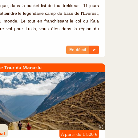
que, dans la bucket list de tout trekkeur ! 11 jours
tteindre le légendaire camp de base de l’Everest,
du monde. Le tout en franchissant le col du Kala
re vol pour Lukla, vous êtes dans la région du
En détail
≻
Le Tour du Manaslu
©
pal
À partir de 1 500 €