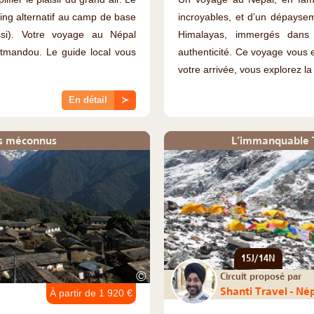
ing alternatif au camp de base
incroyables, et d’un dépayse
ssi). Votre voyage au Népal
Himalayas, immergés dans
atmandou. Le guide local vous
authenticité. Ce voyage vous
votre arrivée, vous explorez la (
En détail
≻
es méconnus
L’immanquable T
15J/14N
©
Circuit proposé par
Shanti Travel - Né
À partir de 1 920 €