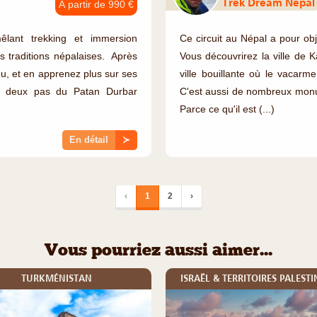
Trek Dream Népal
À partir de 990 €
lant trekking et immersion
Ce circuit au Népal a pour obj
 traditions népalaises. Après
Vous découvrirez la ville de
ou, et en apprenez plus sur ses
ville bouillante où le vacarm
 à deux pas du Patan Durbar
C'est aussi de nombreux mon
Parce ce qu'il est (...)
En détail
≻
‹
1
2
›
Vous pourriez aussi aimer...
TURKMÉNISTAN
ISRAËL & TERRITOIRES PALESTI