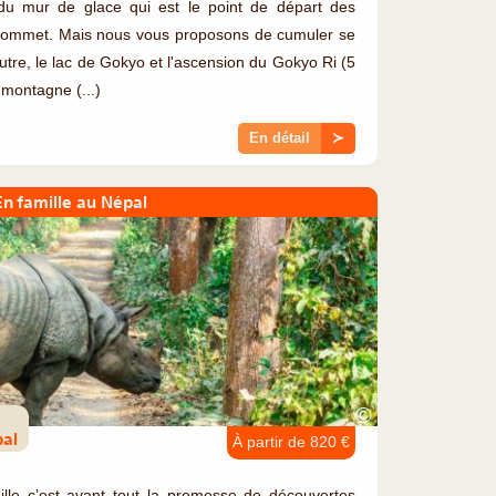
du mur de glace qui est le point de départ des
e sommet. Mais nous vous proposons de cumuler se
re, le lac de Gokyo et l'ascension du Gokyo Ri (5
 montagne (...)
En détail
≻
En famille au Népal
©
pal
À partir de 820 €
lle c’est avant tout la promesse de découvertes