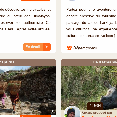
de découvertes incroyables, et
Partez pour une aventure u
ndre au cœur des Himalayas,
encore préservé du tourisme 
éserver son authenticité. Ce
passage du col de Larkhya La
laises. Après votre arrivée,
vous offriront une expérienc
cultures en terrasse, vallées (..
En détail
≻
Départ garanti
nnapurna
De Katmando
10J/9N
©
Circuit proposé par