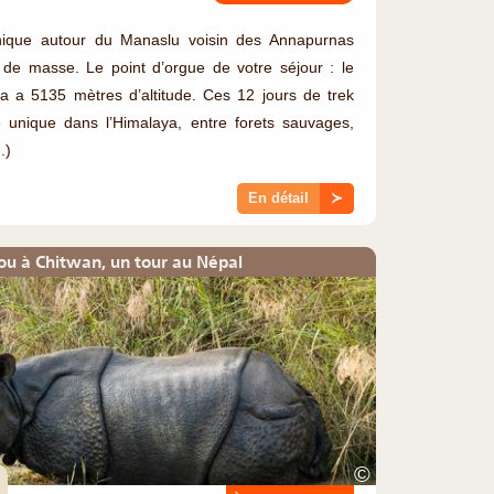
nique autour du Manaslu voisin des Annapurnas
de masse. Le point d’orgue de votre séjour : le
 a 5135 mètres d’altitude. Ces 12 jours de trek
e unique dans l’Himalaya, entre forets sauvages,
.)
En détail
≻
u à Chitwan, un tour au Népal
©