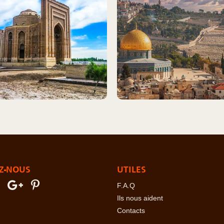
Z-NOUS
UTILES
F.A.Q
Ils nous aident
Contacts