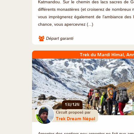
Katmandou. Sur le chemin des lacs sacres de Go
différents monastères (et croiserez de nombreux 
vous imprègnerez également de l’ambiance des l
chance, vous apercevrez (...)
Départ garanti
Trek du Mardi Himal, An
13J/12N
Circuit proposé par
Trek Dream Népal
Arpenter des sentiers peu arpenter ne fait que ampli