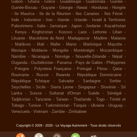
Gabon
-
Ghana
-
Grèce
-
Guadeloupe
-
Guatemala
-
Guinée
-
Guinée-Bissau
-
Guyane
-
Géorgie
-
Hawaï
-
Honduras
-
Hongrie
-
Ile Maurice
-
Ile de la Réunion
-
Iles Canaries
-
Iles Féroé
-
Inde
-
Indonésie
-
Iran
-
Irlande
-
Islande
-
Israël & Territoires
Palestiniens
-
Italie
-
Jamaïque
-
Japon
-
Jordanie
-
Kazakhstan
-
Kenya
-
Kirghizistan
-
Kosovo
-
Laos
-
Lettonie
-
Liban
-
Lituanie
-
Macédoine du Nord
-
Madagascar
-
Madère
-
Malaisie
-
Maldives
-
Mali
-
Malte
-
Maroc
-
Martinique
-
Mayotte
-
Mexique
-
Moldavie
-
Mongolie
-
Monténégro
-
Mozambique
-
Namibie
-
Nicaragua
-
Norvège
-
Nouvelle-Zélande
-
Népal
-
Ouganda
-
Ouzbékistan
-
Panama
-
Pays de Galles
-
Philippines
-
Pologne
-
Polynésie Française
-
Portugal
-
Pérou
-
Qatar
-
Roumanie
-
Russie
-
Rwanda
-
République Dominicaine
-
République Tchèque
-
Salvador
-
Sardaigne
-
Serbie
-
Seychelles
-
Sicile
-
Sierra Leone
-
Singapour
-
Slovénie
-
Sri
Lanka
-
Suisse
-
Sultanat d'Oman
-
Suède
-
Sénégal
-
Tadjikistan
-
Tanzanie
-
Taïwan
-
Thaïlande
-
Togo
-
Trinité et
Tobago
-
Tunisie
-
Turkménistan
-
Turquie
-
Ukraine
-
Uruguay
-
Venezuela
-
Vietnam
-
Zambie
-
Zimbabwe
Copyright © 2009 - 2026 - Le Voyage Autrement - Tous droits réservés