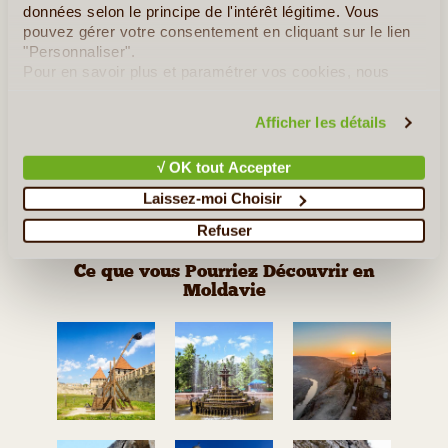
En détail
≻
données selon le principe de l'intérêt légitime. Vous
pouvez gérer votre consentement en cliquant sur le lien
Découvrez la vie rurale en Moldavie
"Personnaliser".
Pour en savoir plus et paramétrer vos cookies, nous
Voyage au Pays du Vin
vous invitons à consulter notre
politique en matière de
confidentialité et de cookies
.
Afficher les détails
Gourmet Tour en Moldavie
Circuit Exclusif en Moldavie
√ OK tout Accepter
Laissez-moi Choisir
Découverte Culturelle de La Moldavie
Refuser
Ce que vous Pourriez Découvrir en
Moldavie