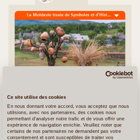
La Moldavie tissée de Symboles et d’Histoires
8J/7N
©
Ce site utilise des cookies
Ce circuit de huit jours propose une découverte de la
En nous donnant votre accord, vous acceptez que nous
Moldavie à travers ses symboles traditionnels, ses savoir-
utilisions, avec nos partenaires, des cookies nous
faire et ses communautés. L’Arbre de Vie, le Soleil, le
permettant d’analyser notre trafic et de vous offrir une
Losange et le motif de la Corde deviennent le (...)
expérience de navigation enrichie. Veuillez noter que
certains de nos partenaires ne demandent pas votre
consentement et sont susceptibles de traiter vos