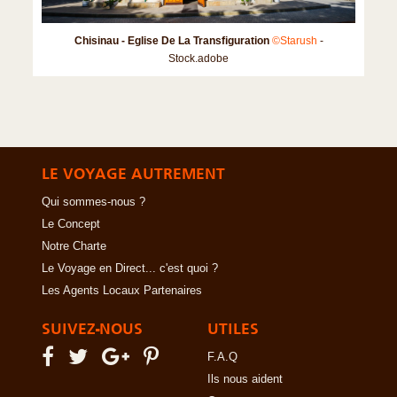
Chisinau - Eglise De La Transfiguration
©Starush
-
Stock.adobe
LE VOYAGE AUTREMENT
Qui sommes-nous ?
Le Concept
Notre Charte
Le Voyage en Direct... c'est quoi ?
Les Agents Locaux Partenaires
SUIVEZ-NOUS
UTILES
F.A.Q
Ils nous aident