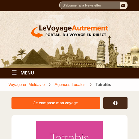
☰
MENU
Voyage en Moldavie
Agences Locales
TatraBis
Je compose mon voyage