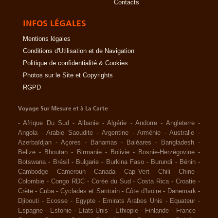
Contacts
INFOS LÉGALES
Mentions légales
Conditions d'Utilisation et de Navigation
Politique de confidentialité & Cookies
Photos sur le Site et Copyrights
RGPD
Voyage Sur Mesure et à La Carte
-
Afrique Du Sud
-
Albanie
-
Algérie
-
Andorre
-
Angleterre
-
Angola
-
Arabie Saoudite
-
Argentine
-
Arménie
-
Australie
-
Azerbaïdjan
-
Açores
-
Bahamas
-
Baléares
-
Bangladesh
-
Belize
-
Bhoutan
-
Birmanie
-
Bolivie
-
Bosnie-Herzégovine
-
Botswana
-
Brésil
-
Bulgarie
-
Burkina Faso
-
Burundi
-
Bénin
-
Cambodge
-
Cameroun
-
Canada
-
Cap Vert
-
Chili
-
Chine
-
Colombie
-
Congo RDC
-
Corée du Sud
-
Costa Rica
-
Croatie
-
Crète
-
Cuba
-
Cyclades et Santorin
-
Côte d'Ivoire
-
Danemark
-
Djibouti
-
Ecosse
-
Egypte
-
Emirats Arabes Unis
-
Equateur
-
Espagne
-
Estonie
-
Etats-Unis
-
Ethiopie
-
Finlande
-
France
-