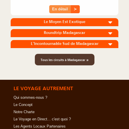
En détail
≻
Le Moyen Est Exotique
Roundtrip Madagascar
L’Incontournable Sud de Madagascar
»
Tous les circuits à Madagascar
LE VOYAGE AUTREMENT
Qui sommes-nous ?
Le Concept
Notre Charte
Le Voyage en Direct... c'est quoi ?
Les Agents Locaux Partenaires