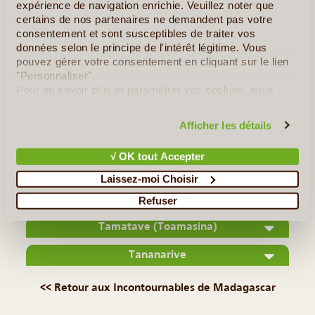
expérience de navigation enrichie. Veuillez noter que
certains de nos partenaires ne demandent pas votre
consentement et sont susceptibles de traiter vos
données selon le principe de l'intérêt légitime. Vous
©
pouvez gérer votre consentement en cliquant sur le lien
"Personnaliser".
Avec plus de 250 000 habitants, la capitale de la région la
Pour en savoir plus et paramétrer vos cookies, nous
plus au nord de Madagascar est une grande ville, à l'activité
vous invitons à consulter notre
politique en matière de
portuaire de premier plan. Cette importance n'est toutefois
confidentialité et de cookies
.
Afficher les détails
pas nouvelle : sa position géographique, très stratégique,
(...)
√ OK tout Accepter
Laissez-moi Choisir
Lire la suite
≻
Refuser
Tamatave (Toamasina)
Tananarive
<< Retour aux Incontournables de Madagascar