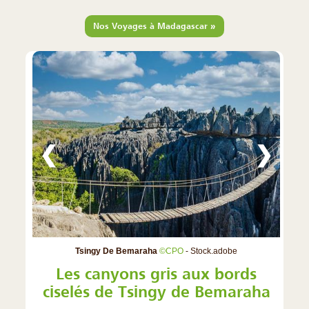
»
Nos Voyages à Madagascar
❮
❯
Tsingy De Bemaraha
©CPO
- Stock.adobe
Les canyons gris aux bords
ciselés de Tsingy de Bemaraha