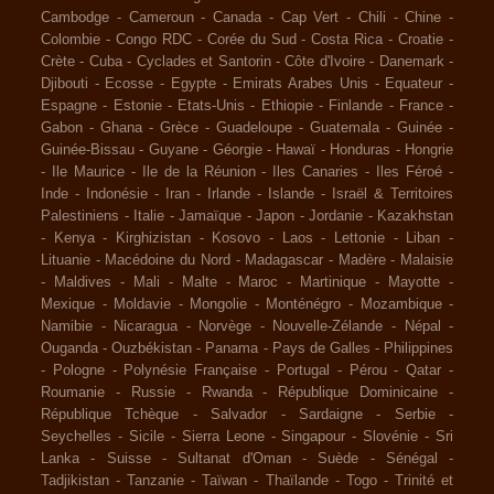
Cambodge
-
Cameroun
-
Canada
-
Cap Vert
-
Chili
-
Chine
-
Colombie
-
Congo RDC
-
Corée du Sud
-
Costa Rica
-
Croatie
-
Crète
-
Cuba
-
Cyclades et Santorin
-
Côte d'Ivoire
-
Danemark
-
Djibouti
-
Ecosse
-
Egypte
-
Emirats Arabes Unis
-
Equateur
-
Espagne
-
Estonie
-
Etats-Unis
-
Ethiopie
-
Finlande
-
France
-
Gabon
-
Ghana
-
Grèce
-
Guadeloupe
-
Guatemala
-
Guinée
-
Guinée-Bissau
-
Guyane
-
Géorgie
-
Hawaï
-
Honduras
-
Hongrie
-
Ile Maurice
-
Ile de la Réunion
-
Iles Canaries
-
Iles Féroé
-
Inde
-
Indonésie
-
Iran
-
Irlande
-
Islande
-
Israël & Territoires
Palestiniens
-
Italie
-
Jamaïque
-
Japon
-
Jordanie
-
Kazakhstan
-
Kenya
-
Kirghizistan
-
Kosovo
-
Laos
-
Lettonie
-
Liban
-
Lituanie
-
Macédoine du Nord
-
Madagascar
-
Madère
-
Malaisie
-
Maldives
-
Mali
-
Malte
-
Maroc
-
Martinique
-
Mayotte
-
Mexique
-
Moldavie
-
Mongolie
-
Monténégro
-
Mozambique
-
Namibie
-
Nicaragua
-
Norvège
-
Nouvelle-Zélande
-
Népal
-
Ouganda
-
Ouzbékistan
-
Panama
-
Pays de Galles
-
Philippines
-
Pologne
-
Polynésie Française
-
Portugal
-
Pérou
-
Qatar
-
Roumanie
-
Russie
-
Rwanda
-
République Dominicaine
-
République Tchèque
-
Salvador
-
Sardaigne
-
Serbie
-
Seychelles
-
Sicile
-
Sierra Leone
-
Singapour
-
Slovénie
-
Sri
Lanka
-
Suisse
-
Sultanat d'Oman
-
Suède
-
Sénégal
-
Tadjikistan
-
Tanzanie
-
Taïwan
-
Thaïlande
-
Togo
-
Trinité et