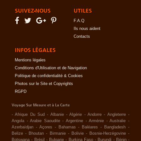
SUIVEZ-NOUS
UTILES
F.A.Q
Ils nous aident
Contacts
INFOS LÉGALES
Mentions légales
Conditions d'Utilisation et de Navigation
Politique de confidentialité & Cookies
Photos sur le Site et Copyrights
RGPD
Voyage Sur Mesure et à La Carte
-
Afrique Du Sud
-
Albanie
-
Algérie
-
Andorre
-
Angleterre
-
Angola
-
Arabie Saoudite
-
Argentine
-
Arménie
-
Australie
-
Azerbaïdjan
-
Açores
-
Bahamas
-
Baléares
-
Bangladesh
-
Belize
-
Bhoutan
-
Birmanie
-
Bolivie
-
Bosnie-Herzégovine
-
Botswana
-
Brésil
-
Bulgarie
-
Burkina Faso
-
Burundi
-
Bénin
-