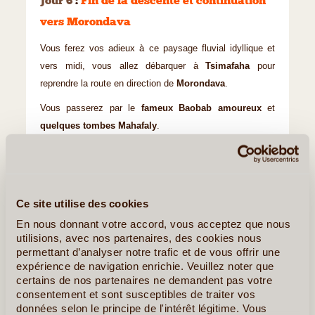
Jour 6
:
Fin de la descente et continuation
vers Morondava
Vous ferez vos adieux à ce paysage fluvial idyllique et
vers midi, vous allez débarquer à
Tsimafaha
pour
reprendre la route en direction de
Morondava
.
Vous passerez par le
fameux Baobab amoureux
et
quelques tombes Mahafaly
.
Ici, vous ne pouvez pas résister à la tentation de prendre
une photo des Grandidieri Adansonia, l'une des sept
espèces de Madagascar.
Ce site utilise des cookies
Le coucher de soleil à cet endroit est à ne pas rater
. Il
En nous donnant votre accord, vous acceptez que nous
vous offre non seulement de beaux motifs
utilisions, avec nos partenaires, des cookies nous
photographiques, mais aussi un beau spectacle de
permettant d’analyser notre trafic et de vous offrir une
couleurs. Vous pourriez ainsi profiter de l'atmosphère
expérience de navigation enrichie. Veuillez noter que
certains de nos partenaires ne demandent pas votre
sous le ciel malgache.
consentement et sont susceptibles de traiter vos
données selon le principe de l'intérêt légitime. Vous
Nuitée à l’hôtel