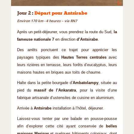
©
Jour 2
:
Départ pour Antsirabe
Environ 170 km - 4 heures – via RN7
Après un petit-déjeuner, vous prendrez la route du Sud,
la
fameuse nationale 7
en direction
d’Antsirabe
.
Des arrêts ponctuent ce trajet pour apprécier les
paysages typiques des
Hautes Terres centrales
avec
leurs rizières en terrasse, leurs forêts d’eucalyptus, leurs
maisons hautes en briques aux toits de chaume.
Halte dans la petite bourgade d’
Ambatolampy
, située au
pied du
massif de l’Ankaratra
, pour la visite d’une
fabrique artisanale d’ustensiles de cuisine en aluminium.
Arrivée à
Antsirabe
installation à l’hôtel, déjeuner.
Laissez-vous tenter par une balade en pousse-pousse
afin d’explorer cette cité ayant conservée de
belles
maisons Merinas
et quelques bâtiments coloniaux, dont