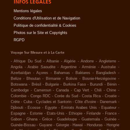
INFOS LÉGALES
Mentions légales
Conditions d'Utilisation et de Navigation
Politique de confidentialité & Cookies
Photos sur le Site et Copyrights
RGPD
Voyage Sur Mesure et à La Carte
-
Afrique Du Sud
-
Albanie
-
Algérie
-
Andorre
-
Angleterre
-
Angola
-
Arabie Saoudite
-
Argentine
-
Arménie
-
Australie
-
Azerbaïdjan
-
Açores
-
Bahamas
-
Baléares
-
Bangladesh
-
Belize
-
Bhoutan
-
Birmanie
-
Bolivie
-
Bosnie-Herzégovine
-
Botswana
-
Brésil
-
Bulgarie
-
Burkina Faso
-
Burundi
-
Bénin
-
Cambodge
-
Cameroun
-
Canada
-
Cap Vert
-
Chili
-
Chine
-
Colombie
-
Congo RDC
-
Corée du Sud
-
Costa Rica
-
Croatie
-
Crète
-
Cuba
-
Cyclades et Santorin
-
Côte d'Ivoire
-
Danemark
-
Djibouti
-
Ecosse
-
Egypte
-
Emirats Arabes Unis
-
Equateur
-
Espagne
-
Estonie
-
Etats-Unis
-
Ethiopie
-
Finlande
-
France
-
Gabon
-
Ghana
-
Grèce
-
Guadeloupe
-
Guatemala
-
Guinée
-
Guinée-Bissau
-
Guyane
-
Géorgie
-
Hawaï
-
Honduras
-
Hongrie