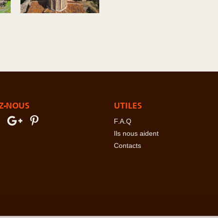
Z-NOUS
UTILES
F.A.Q
Ils nous aident
Contacts