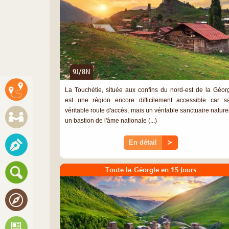
9J/8N
La Touchétie, située aux confins du nord-est de la Géorg
est une région encore difficilement accessible car s
véritable route d'accès, mais un véritable sanctuaire naturel
un bastion de l'âme nationale (...)
En détail
≻
Toute la Géorgie en 15 jours