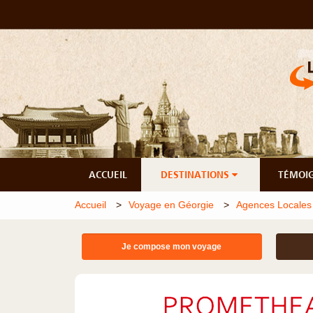
ACCUEIL
DESTINATIONS
TÉMOI
Accueil
Voyage en Géorgie
Agences Locales
Je compose mon voyage