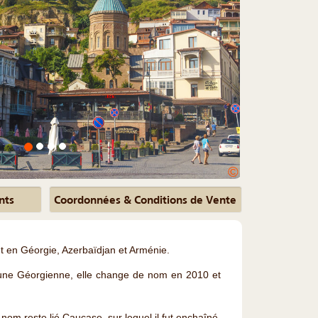
©
nts
Coordonnées & Conditions de Vente
 en Géorgie, Azerbaïdjan et Arménie.
 une Géorgienne, elle change de nom en 2010 et
nom reste lié Caucase, sur lequel il fut enchaîné,