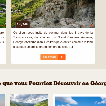
15J/14N
©
©
ure
Ce circuit vous invite de voyager dans les 3 pays de la
urs
Transcaucasie, dans le sud du Grand Caucase: Arménie,
ous
Géorgie et Azerbaïdjan. Ces trois pays ont en commun le fond
historique coloré, le grand nombre de sites (...)
En détail
≻
 que vous Pourriez Découvrir en Géor