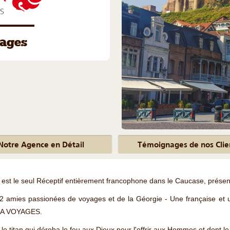
ages
Notre Agence en Détail
Témoignages de nos Clie
st le seul Réceptif entièrement francophone dans le Caucase, présent
2 amies passionées de voyages et de la Géorgie - Une française et
EA VOYAGES.
titan qui déroba le feu aux Dieux pour l'offrir aux Hommes et dont le 