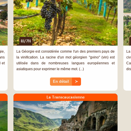
8J/7N
©
©
ie,
La Géorgie est considérée comme l'un des premiers pays de
La
ans
la vinification. La racine d'un mot géorgien "gvino" (vin) est
ci
 et
utilisée dans de nombreuses langues européennes et
Ca
asiatiques pour exprimer le même mot. (...)
dis
En détail
≻
La Transcaucasienne