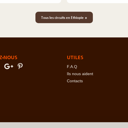
»
Tous les circuits en Ethiopie
Z-NOUS
UTILES
F.A.Q
Ils nous aident
Contacts
erre
-
Angola
-
Arabie Saoudite
-
Argentine
-
Arménie
-
Australie
-
Azer