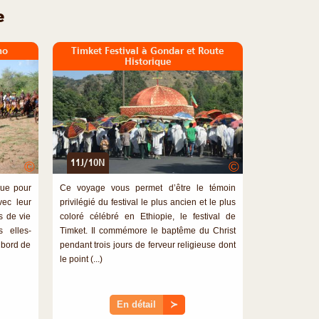
e
mo
Timket Festival à Gondar et Route
Historique
11J/10N
©
©
que pour
Ce voyage vous permet d’être le témoin
vec leur
privilégié du festival le plus ancien et le plus
s de vie
coloré célébré en Ethiopie, le festival de
s elles-
Timket. Il commémore le baptême du Christ
 bord de
pendant trois jours de ferveur religieuse dont
le point (...)
En détail
≻