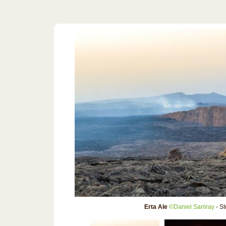
Erta Ale
©Daniel Samray
- S