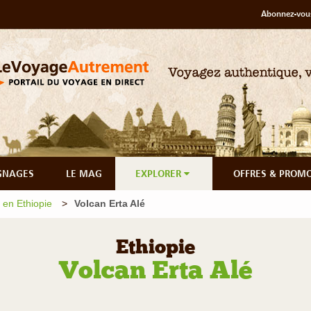
Abonnez-vous
GNAGES
LE MAG
EXPLORER
OFFRES & PROM
en Ethiopie
Volcan Erta Alé
Ethiopie
Volcan Erta Alé