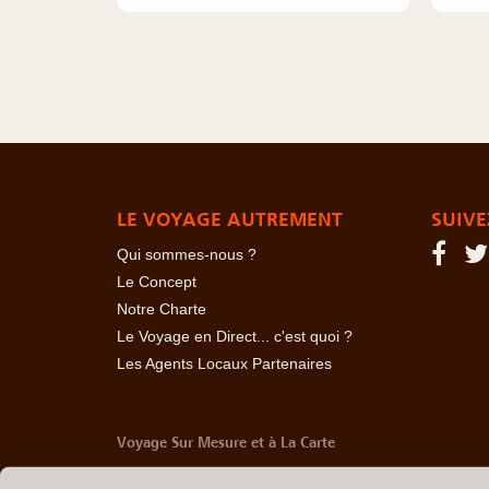
LE VOYAGE AUTREMENT
SUIVE
Qui sommes-nous ?
Le Concept
Notre Charte
Le Voyage en Direct... c'est quoi ?
Les Agents Locaux Partenaires
Voyage Sur Mesure et à La Carte
-
Afrique Du Sud
-
Albanie
-
Algérie
-
Andorre
-
Anglet