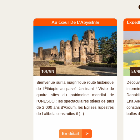
Au Cœur De L’Abyssinie
Expédi
10J/9N
5J/4
Bienvenue sur la magnifique route historique
Découv
de l'Éthiopie au passé fascinant ! Visite de
intermi
quatre sites du patrimoine mondial de
Danakil
l'UNESCO : les spectaculaires stèles de plus
Erta Al
de 2 000 ans d'Axoum, les Eglises rupestres
constan
de Lalibela construites il (...)
bulles d
En détail
≻