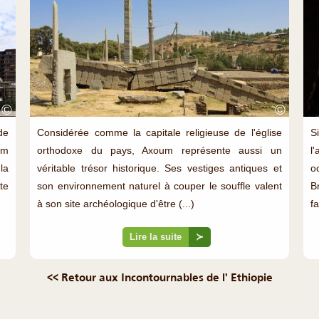
©
©
de
Considérée comme la capitale religieuse de l'église
S
om
orthodoxe du pays, Axoum représente aussi un
l
la
véritable trésor historique. Ses vestiges antiques et
o
te
son environnement naturel à couper le souffle valent
B
à son site archéologique d'être (...)
fa
Lire la suite
≻
<< Retour aux Incontournables de l' Ethiopie