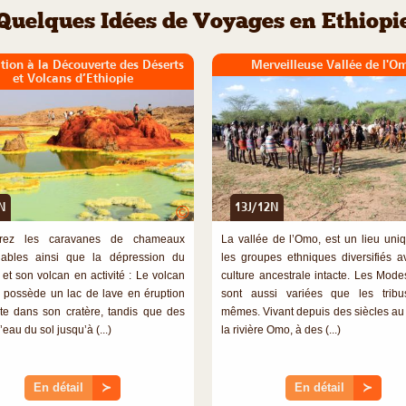
Quelques Idées de Voyages en Ethiopi
tion à la Découverte des Déserts
Merveilleuse Vallée de l'O
et Volcans d’Ethiopie
N
13J/12N
©
rez les caravanes de chameaux
La vallée de l’Omo, est un lieu uni
nables ainsi que la dépression du
les groupes ethniques diversifiés a
 et son volcan en activité : Le volcan
culture ancestrale intacte. Les Mode
e possède un lac de lave en éruption
sont aussi variées que les tribu
te dans son cratère, tandis que des
mêmes. Vivant depuis des siècles au
’eau du sol jusqu’à (...)
la rivière Omo, à des (...)
En détail
≻
En détail
≻