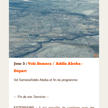
©
Jour 5
:
Vols Semera / Addis Abeba -
Départ
Vol Semera/Addis Abeba et fin du programme
-- Fin de nos Services --
EXTENSIONS :
Il est possible de combiner avec l
es