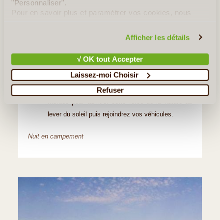
"Personnaliser".
Pour en savoir plus et paramétrer vos cookies, nous
soit vous passerez la nuit en haut du volcan pour
vous invitons à consulter notre
politique en matière de
admirer ce spectacle incessant
confidentialité et de cookies
.
Afficher les détails
Soit vous resterez environ 2-3 heures à admirer
les activités du volcan, les fontaines de lave,
√ OK tout Accepter
l’effondrement des bords s'il y en a ... puis
Laissez-moi Choisir
redescendrez à votre campement pour la nuit. Le
Refuser
matin du jour 4, vous réaliserez une seconde
montée pour admirer cette force de la nature au
lever du soleil puis rejoindrez vos véhicules.
Nuit en campement