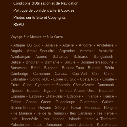
Conditions d'Utilisation et de Navigation
Politique de confidentialité & Cookies
Photos sur le Site et Copyrights
RGPD
Voyage Sur Mesure et à La Carte
-
Afrique Du Sud
-
Albanie
-
Algérie
-
Andorre
-
Angleterre
-
Angola
-
Arabie Saoudite
-
Argentine
-
Arménie
-
Australie
-
Azerbaïdjan
-
Açores
-
Bahamas
-
Baléares
-
Bangladesh
-
Belize
-
Bhoutan
-
Birmanie
-
Bolivie
-
Bosnie-Herzégovine
-
Botswana
-
Brésil
-
Bulgarie
-
Burkina Faso
-
Burundi
-
Bénin
-
Cambodge
-
Cameroun
-
Canada
-
Cap Vert
-
Chili
-
Chine
-
Colombie
-
Congo RDC
-
Corée du Sud
-
Costa Rica
-
Croatie
-
Crète
-
Cuba
-
Cyclades et Santorin
-
Côte d'Ivoire
-
Danemark
-
Djibouti
-
Ecosse
-
Egypte
-
Emirats Arabes Unis
-
Equateur
-
Espagne
-
Estonie
-
Etats-Unis
-
Ethiopie
-
Finlande
-
France
-
Gabon
-
Ghana
-
Grèce
-
Guadeloupe
-
Guatemala
-
Guinée
-
Guinée-Bissau
-
Guyane
-
Géorgie
-
Hawaï
-
Honduras
-
Hongrie
-
Ile Maurice
-
Ile de la Réunion
-
Iles Canaries
-
Iles Féroé
-
Inde
-
Indonésie
-
Iran
-
Irlande
-
Islande
-
Israël & Territoires
Palestiniens
-
Italie
-
Jamaïque
-
Japon
-
Jordanie
-
Kazakhstan