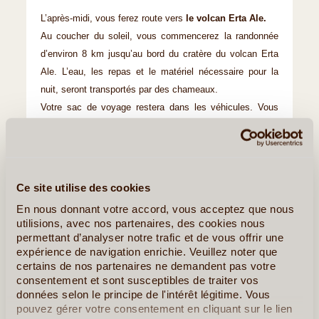
L’après-midi, vous ferez route vers
le volcan Erta Ale.
Au coucher du soleil, vous commencerez la randonnée
d’environ 8 km jusqu’au bord du cratère du volcan Erta
Ale. L’eau, les repas et le matériel nécessaire pour la
nuit, seront transportés par des chameaux.
Votre sac de voyage restera dans les véhicules. Vous
ferez l’ascension avec ce qui vous est seulement
nécessaire au sommet de l’Erta Ale (porté par les
dromadaires) et un sac avec votre appareil photo, lampes
frontales et bouteilles d’eau.
Ce site utilise des cookies
Le volcan Erta Ale est en état d'éruption constante et est
En nous donnant votre accord, vous acceptez que nous
connu pour être l'un des quelques lacs de lave encore
utilisions, avec nos partenaires, des cookies nous
permettant d’analyser notre trafic et de vous offrir une
actifs de notre planète.
expérience de navigation enrichie. Veuillez noter que
Une fois arrivé au sommet, vous descendrez dans la
certains de nos partenaires ne demandent pas votre
caldeira pour vivre une expérience inoubliable.
consentement et sont susceptibles de traiter vos
données selon le principe de l'intérêt légitime. Vous
Ensuite, en fonction de l’activité du volcan et des
pouvez gérer votre consentement en cliquant sur le lien
consignes des autorités Afar :