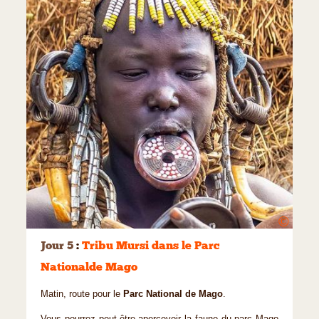
©
Jour 5
:
Tribu Mursi dans le Parc
Nationalde Mago
Matin, route pour le
Parc National de Mago
.