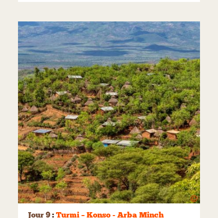
©
Jour 9
:
Turmi – Konso - Arba Minch