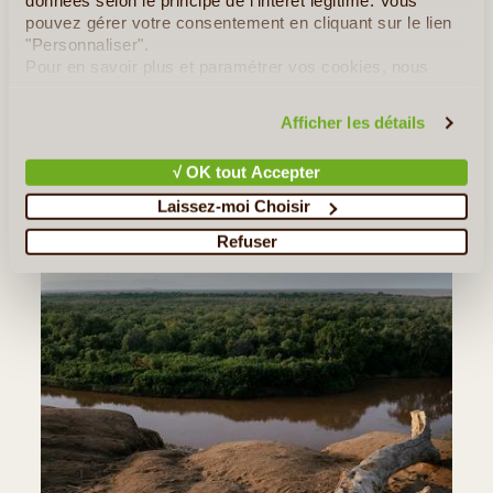
données selon le principe de l'intérêt légitime. Vous
au saut du taureau ou à
une fête de mariage
pouvez gérer votre consentement en cliquant sur le lien
cérémonies Hamer
qui peuvent se dérouler durant votre
"Personnaliser".
présence dans cette région.
Pour en savoir plus et paramétrer vos cookies, nous
vous invitons à consulter notre
politique en matière de
Nuit - Emerald lodge ou Similaire à Turmi
confidentialité et de cookies
.
Afficher les détails
Les Incontournable(s) :
La Vallée de l'Omo
√ OK tout Accepter
Laissez-moi Choisir
Refuser