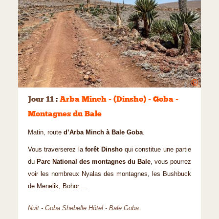
©
Jour 11
:
Arba Minch - (Dinsho) - Goba -
Montagnes du Bale
Matin, route
d’Arba Minch à Bale Goba
.
Vous traverserez la
forêt Dinsho
qui constitue une partie
du
Parc National des montagnes du Bale
, vous pourrez
voir les nombreux Nyalas des montagnes, les Bushbuck
de Menelik, Bohor ...
Nuit - Goba Shebelle Hôtel - Bale Goba.