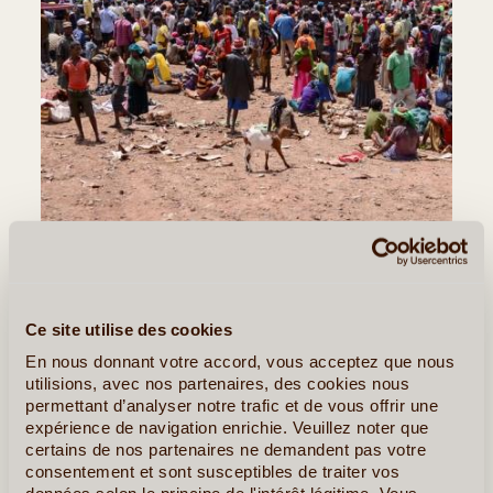
©
Ce site utilise des cookies
Jour 6
:
Découverte du marché Dimeka -
En nous donnant votre accord, vous acceptez que nous
Turmi
utilisions, avec nos partenaires, des cookies nous
Après le petit déjeuner, route pour
Turmi
.
permettant d’analyser notre trafic et de vous offrir une
expérience de navigation enrichie. Veuillez noter que
Sur le chemin, découvrez
le marché coloré de
certains de nos partenaires ne demandent pas votre
Dimeka
(tous les samedis). Vous assisterez, si possible,
consentement et sont susceptibles de traiter vos