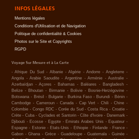
INFOS LÉGALES
Mentions légales
Conditions d'Utilisation et de Navigation
Politique de confidentialité & Cookies
Photos sur le Site et Copyrights
RGPD
Voyage Sur Mesure et à La Carte
-
Afrique Du Sud
-
Albanie
-
Algérie
-
Andorre
-
Angleterre
-
Angola
-
Arabie Saoudite
-
Argentine
-
Arménie
-
Australie
-
Azerbaïdjan
-
Açores
-
Bahamas
-
Baléares
-
Bangladesh
-
Belize
-
Bhoutan
-
Birmanie
-
Bolivie
-
Bosnie-Herzégovine
-
Botswana
-
Brésil
-
Bulgarie
-
Burkina Faso
-
Burundi
-
Bénin
-
Cambodge
-
Cameroun
-
Canada
-
Cap Vert
-
Chili
-
Chine
-
Colombie
-
Congo RDC
-
Corée du Sud
-
Costa Rica
-
Croatie
-
Crète
-
Cuba
-
Cyclades et Santorin
-
Côte d'Ivoire
-
Danemark
-
Djibouti
-
Ecosse
-
Egypte
-
Emirats Arabes Unis
-
Equateur
-
Espagne
-
Estonie
-
Etats-Unis
-
Ethiopie
-
Finlande
-
France
-
Gabon
-
Ghana
-
Grèce
-
Guadeloupe
-
Guatemala
-
Guinée
-