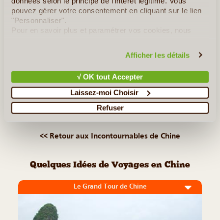
données selon le principe de l'intérêt légitime. Vous
monde. La petite cité vie principalement du tourisme,
pouvez gérer votre consentement en cliquant sur le lien
première industrie de la région. La ville et ses alentours ne
"Personnaliser".
proposent pas qu'un paysage digne des contes de fées, c'est
Pour en savoir plus et paramétrer vos cookies, nous
(...)
vous invitons à consulter notre
politique en matière de
confidentialité et de cookies
.
Afficher les détails
Lire la suite
≻
√ OK tout Accepter
Laissez-moi Choisir
La Cité Interdite
Refuser
Tibet
<< Retour aux Incontournables de Chine
Quelques Idées de Voyages en Chine
Le Grand Tour de Chine