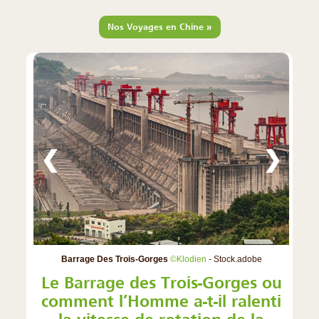
»
Nos Voyages en Chine
❮
❯
Barrage Des Trois-Gorges
©Klodien
- Stock.adobe
Le Barrage des Trois-Gorges ou
comment l’Homme a-t-il ralenti