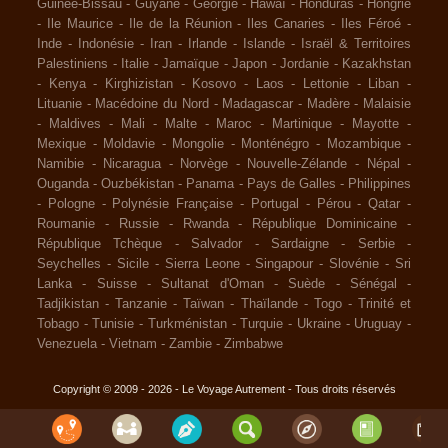
Guinée-Bissau
-
Guyane
-
Géorgie
-
Hawaï
-
Honduras
-
Hongrie
-
Ile Maurice
-
Ile de la Réunion
-
Iles Canaries
-
Iles Féroé
-
Inde
-
Indonésie
-
Iran
-
Irlande
-
Islande
-
Israël & Territoires
Palestiniens
-
Italie
-
Jamaïque
-
Japon
-
Jordanie
-
Kazakhstan
-
Kenya
-
Kirghizistan
-
Kosovo
-
Laos
-
Lettonie
-
Liban
-
Lituanie
-
Macédoine du Nord
-
Madagascar
-
Madère
-
Malaisie
-
Maldives
-
Mali
-
Malte
-
Maroc
-
Martinique
-
Mayotte
-
Mexique
-
Moldavie
-
Mongolie
-
Monténégro
-
Mozambique
-
Namibie
-
Nicaragua
-
Norvège
-
Nouvelle-Zélande
-
Népal
-
Ouganda
-
Ouzbékistan
-
Panama
-
Pays de Galles
-
Philippines
-
Pologne
-
Polynésie Française
-
Portugal
-
Pérou
-
Qatar
-
Roumanie
-
Russie
-
Rwanda
-
République Dominicaine
-
République Tchèque
-
Salvador
-
Sardaigne
-
Serbie
-
Seychelles
-
Sicile
-
Sierra Leone
-
Singapour
-
Slovénie
-
Sri
Lanka
-
Suisse
-
Sultanat d'Oman
-
Suède
-
Sénégal
-
Tadjikistan
-
Tanzanie
-
Taïwan
-
Thaïlande
-
Togo
-
Trinité et
Tobago
-
Tunisie
-
Turkménistan
-
Turquie
-
Ukraine
-
Uruguay
-
Venezuela
-
Vietnam
-
Zambie
-
Zimbabwe
Copyright © 2009 - 2026 - Le Voyage Autrement - Tous droits réservés