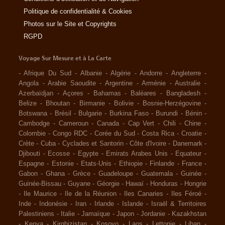
Politique de confidentialité & Cookies
Photos sur le Site et Copyrights
RGPD
Voyage Sur Mesure et à La Carte
-
Afrique Du Sud
-
Albanie
-
Algérie
-
Andorre
-
Angleterre
-
Angola
-
Arabie Saoudite
-
Argentine
-
Arménie
-
Australie
-
Azerbaïdjan
-
Açores
-
Bahamas
-
Baléares
-
Bangladesh
-
Belize
-
Bhoutan
-
Birmanie
-
Bolivie
-
Bosnie-Herzégovine
-
Botswana
-
Brésil
-
Bulgarie
-
Burkina Faso
-
Burundi
-
Bénin
-
Cambodge
-
Cameroun
-
Canada
-
Cap Vert
-
Chili
-
Chine
-
Colombie
-
Congo RDC
-
Corée du Sud
-
Costa Rica
-
Croatie
-
Crète
-
Cuba
-
Cyclades et Santorin
-
Côte d'Ivoire
-
Danemark
-
Djibouti
-
Ecosse
-
Egypte
-
Emirats Arabes Unis
-
Equateur
-
Espagne
-
Estonie
-
Etats-Unis
-
Ethiopie
-
Finlande
-
France
-
Gabon
-
Ghana
-
Grèce
-
Guadeloupe
-
Guatemala
-
Guinée
-
Guinée-Bissau
-
Guyane
-
Géorgie
-
Hawaï
-
Honduras
-
Hongrie
-
Ile Maurice
-
Ile de la Réunion
-
Iles Canaries
-
Iles Féroé
-
Inde
-
Indonésie
-
Iran
-
Irlande
-
Islande
-
Israël & Territoires
Palestiniens
-
Italie
-
Jamaïque
-
Japon
-
Jordanie
-
Kazakhstan
-
Kenya
-
Kirghizistan
-
Kosovo
-
Laos
-
Lettonie
-
Liban
-