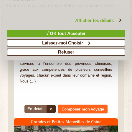
Pour en savoir plus et paramétrer vos cookies, nous
vous invitons à consulter notre
politique en matière de
China Roads
confidentialité et de cookies
.
Afficher les détails
Votre Expert Local
Serge
√ OK tout Accepter
Laissez-moi Choisir
Notre agence China Roads est présente en Chine
Refuser
depuis 2006, en France depuis 2013. Fondée
à Kunming au Yunnan, nous avons étendu nos
services à l’ensemble des provinces chinoises,
grâce aux compétences de plusieurs conseillers
voyages, chacun expert dans leur domaine et région.
Nous (...)
En detail
≻
Composer mon voyage
Grandes et Petites Merveilles de Chine