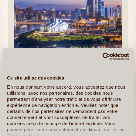
14J/13N
©
La Chine est à la fois millénaire et moderne. Certaines villes,
comme Pékin et Xi'an, gardent un fort aspect traditionnel.
Ce site utilise des cookies
Berceau de la civilisation chinoise, le passé culturel et
historique de ces villes est vraiment unique. En (...)
En nous donnant votre accord, vous acceptez que nous
utilisions, avec nos partenaires, des cookies nous
permettant d’analyser notre trafic et de vous offrir une
En détail
≻
expérience de navigation enrichie. Veuillez noter que
certains de nos partenaires ne demandent pas votre
consentement et sont susceptibles de traiter vos
données selon le principe de l'intérêt légitime. Vous
pouvez gérer votre consentement en cliquant sur le lien
"Personnaliser".