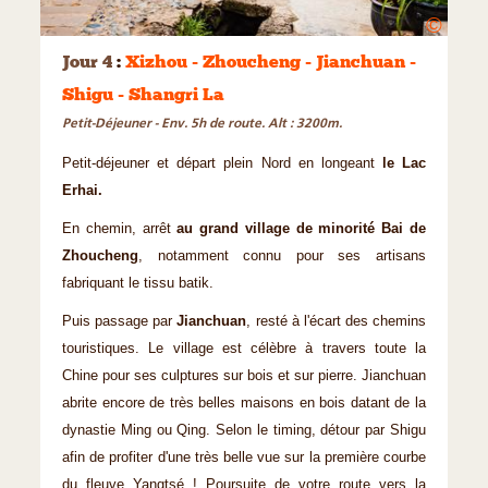
©
Jour 4
:
Xizhou - Zhoucheng - Jianchuan -
Shigu - Shangri La
Petit-Déjeuner - Env. 5h de route. Alt : 3200m.
Petit-déjeuner et départ plein Nord en longeant
le Lac
Erhai.
En chemin, arrêt
au grand village de minorité Bai de
Zhoucheng
, notamment connu pour ses artisans
fabriquant le tissu batik.
Puis passage par
Jianchuan
, resté à l'écart des chemins
touristiques. Le village est célèbre à travers toute la
Chine pour ses culptures sur bois et sur pierre. Jianchuan
abrite encore de très belles maisons en bois datant de la
dynastie Ming ou Qing. Selon le timing, détour par Shigu
afin de profiter d'une très belle vue sur la première courbe
du fleuve Yangtsé ! Poursuite de votre route vers la