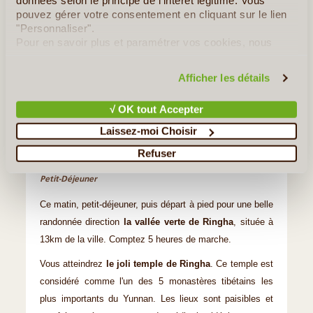
données selon le principe de l'intérêt légitime. Vous
pouvez gérer votre consentement en cliquant sur le lien
"Personnaliser".
Pour en savoir plus et paramétrer vos cookies, nous
vous invitons à consulter notre
politique en matière de
confidentialité et de cookies
.
Afficher les détails
√ OK tout Accepter
Laissez-moi Choisir
©
Refuser
Jour 6
:
Shangri La / Vallée de Ringha
Petit-Déjeuner
Ce matin, petit-déjeuner, puis départ à pied pour une belle
randonnée direction
la vallée verte de Ringha
, située à
13km de la ville. Comptez 5 heures de marche.
Vous atteindrez
le joli temple de Ringha
. Ce temple est
considéré comme l'un des 5 monastères tibétains les
plus importants du Yunnan. Les lieux sont paisibles et