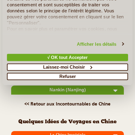
©
consentement et sont susceptibles de traiter vos
données selon le principe de l'intérêt légitime. Vous
Guilin à la réputation d'être l'un des plus beaux endroits du
pouvez gérer votre consentement en cliquant sur le lien
monde. La petite cité vie principalement du tourisme,
"Personnaliser".
Pour en savoir plus et paramétrer vos cookies, nous
première industrie de la région. La ville et ses alentours ne
vous invitons à consulter notre
politique en matière de
proposent pas qu'un paysage digne des contes de fées, c'est
confidentialité et de cookies
.
Afficher les détails
(...)
√ OK tout Accepter
Lire la suite
≻
Laissez-moi Choisir
Refuser
Grottes de Yungang
Nankin (Nanjing)
<< Retour aux Incontournables de Chine
Quelques Idées de Voyages en Chine
La Chine Impériale