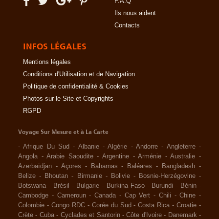
F.A.Q
Ils nous aident
Contacts
INFOS LÉGALES
Mentions légales
Conditions d'Utilisation et de Navigation
Politique de confidentialité & Cookies
Photos sur le Site et Copyrights
RGPD
Voyage Sur Mesure et à La Carte
-
Afrique Du Sud
-
Albanie
-
Algérie
-
Andorre
-
Angleterre
-
Angola
-
Arabie Saoudite
-
Argentine
-
Arménie
-
Australie
-
Azerbaïdjan
-
Açores
-
Bahamas
-
Baléares
-
Bangladesh
-
Belize
-
Bhoutan
-
Birmanie
-
Bolivie
-
Bosnie-Herzégovine
-
Botswana
-
Brésil
-
Bulgarie
-
Burkina Faso
-
Burundi
-
Bénin
-
Cambodge
-
Cameroun
-
Canada
-
Cap Vert
-
Chili
-
Chine
-
Colombie
-
Congo RDC
-
Corée du Sud
-
Costa Rica
-
Croatie
-
Crète
-
Cuba
-
Cyclades et Santorin
-
Côte d'Ivoire
-
Danemark
-