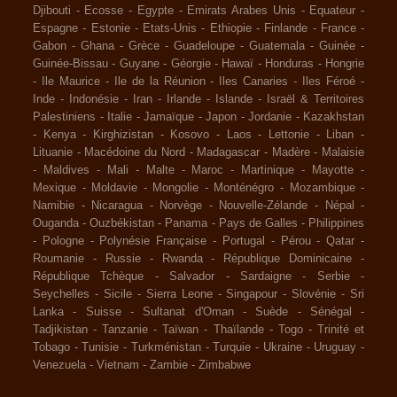
Djibouti
-
Ecosse
-
Egypte
-
Emirats Arabes Unis
-
Equateur
-
Espagne
-
Estonie
-
Etats-Unis
-
Ethiopie
-
Finlande
-
France
-
Gabon
-
Ghana
-
Grèce
-
Guadeloupe
-
Guatemala
-
Guinée
-
Guinée-Bissau
-
Guyane
-
Géorgie
-
Hawaï
-
Honduras
-
Hongrie
-
Ile Maurice
-
Ile de la Réunion
-
Iles Canaries
-
Iles Féroé
-
Inde
-
Indonésie
-
Iran
-
Irlande
-
Islande
-
Israël & Territoires
Palestiniens
-
Italie
-
Jamaïque
-
Japon
-
Jordanie
-
Kazakhstan
-
Kenya
-
Kirghizistan
-
Kosovo
-
Laos
-
Lettonie
-
Liban
-
Lituanie
-
Macédoine du Nord
-
Madagascar
-
Madère
-
Malaisie
-
Maldives
-
Mali
-
Malte
-
Maroc
-
Martinique
-
Mayotte
-
Mexique
-
Moldavie
-
Mongolie
-
Monténégro
-
Mozambique
-
Namibie
-
Nicaragua
-
Norvège
-
Nouvelle-Zélande
-
Népal
-
Ouganda
-
Ouzbékistan
-
Panama
-
Pays de Galles
-
Philippines
-
Pologne
-
Polynésie Française
-
Portugal
-
Pérou
-
Qatar
-
Roumanie
-
Russie
-
Rwanda
-
République Dominicaine
-
République Tchèque
-
Salvador
-
Sardaigne
-
Serbie
-
Seychelles
-
Sicile
-
Sierra Leone
-
Singapour
-
Slovénie
-
Sri
Lanka
-
Suisse
-
Sultanat d'Oman
-
Suède
-
Sénégal
-
Tadjikistan
-
Tanzanie
-
Taïwan
-
Thaïlande
-
Togo
-
Trinité et
Tobago
-
Tunisie
-
Turkménistan
-
Turquie
-
Ukraine
-
Uruguay
-
Venezuela
-
Vietnam
-
Zambie
-
Zimbabwe