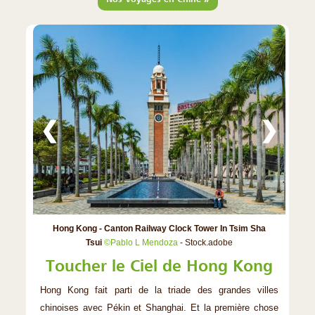
❮
❯
Hong Kong - Canton Railway Clock Tower In Tsim Sha
Tsui
©Pablo L Mendoza
- Stock.adobe
Toucher le Ciel de Hong Kong
Hong Kong fait parti de la triade des grandes villes
chinoises avec Pékin et Shanghai. Et la première chose