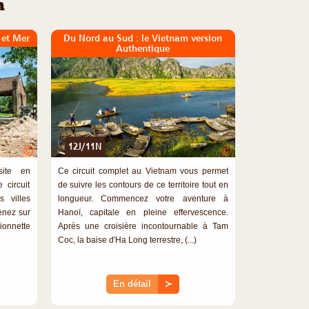
m
 et Mer
Du Nord au Sud : le Vietnam version
Authentique
12J/11N
©
©
site en
Ce circuit complet au Vietnam vous permet
 circuit
de suivre les contours de ce territoire tout en
s villes
longueur. Commencez votre aventure à
enez sur
Hanoï, capitale en pleine effervescence.
rionnette
Après une croisière incontournable à Tam
Coc, la baise d'Ha Long terrestre, (...)
En détail
≻