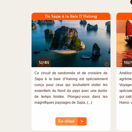
De Sapa à la Baie D’Halong
5J/4N
10J/
©
Ce circuit de randonnée et de croisière de
Amélio
Sapa à la baie d’Halong est spécialement
agrémen
conçu pour ceux qui souhaitent visiter les
Voyag
essentiels du Nord du pays avec une durée
spécial
de temps limitée. Plongez-vous dans les
qui sat
magnifiques paysages de Sapa, (...)
Hanoi, vi
En détail
≻