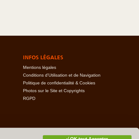
INFOS LÉGALES
Mentions légales
Conditions d'Utilisation et de Navigation
Politique de confidentialité & Cookies
Photos sur le Site et Copyrights
RGPD
baïdjan
-
Açores
-
Bahamas
-
Baléares
-
Bangladesh
-
-
Cambodge
-
Cameroun
-
Canada
-
Cap Vert
-
Chili
-
√ OK tout Accepter