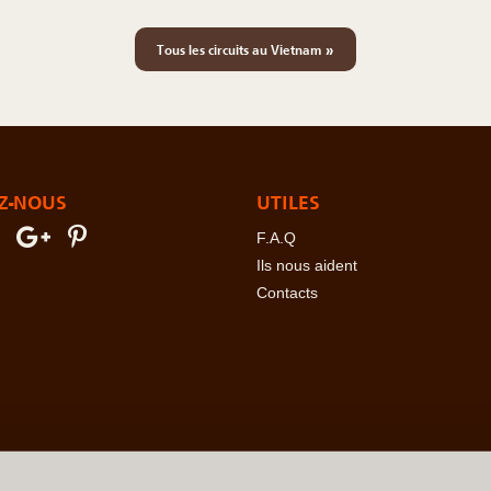
»
Tous les circuits au Vietnam
Z-NOUS
UTILES
F.A.Q
Ils nous aident
Contacts
erre
-
Angola
-
Arabie Saoudite
-
Argentine
-
Arménie
-
Australie
-
Azer
ovine
-
Botswana
-
Brésil
-
Bulgarie
-
Burkina Faso
-
Burundi
-
Bénin