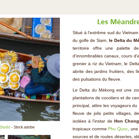
Les Méandr
Situé à l'extrême sud du Vietnam
du golfe de Siam,
le Delta du M
territoire offre une palette 
d'innombrables canaux, cours d'e
grenier à riz du Vietnam, le Delta
abrite des jardins fruitiers, des
des pulsations du fleuve.
Le Delta du Mékong est une zon
plantations de cocotiers et de cann
principal, attire les voyageurs d
fleuve de jolis petits villages,
isolées à l'instar de
Hon Chong
Studio
- Stock.adobe
tropicaux comme
Phu Quoc
, une
sources et de routes désertes, id