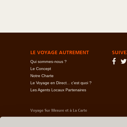
LE VOYAGE AUTREMENT
SUIVE
Qui sommes-nous ?
Le Concept
Notre Charte
Le Voyage en Direct... c'est quoi ?
Les Agents Locaux Partenaires
Voyage Sur Mesure et à La Carte
-
Afrique Du Sud
-
Albanie
-
Algérie
-
Andorre
-
Anglet
Belize
-
Bhoutan
-
Birmanie
-
Bolivie
-
Bosnie-Herzég