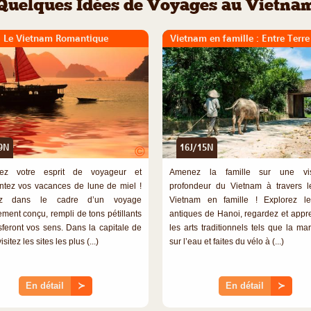
Quelques Idées de Voyages au Vietna
Le Vietnam Romantique
Vietnam en famille : Entre Terre
9N
16J/15N
©
rez votre esprit de voyageur et
Amenez la famille sur une vi
tez vos vacances de lune de miel !
profondeur du Vietnam à travers le
ez dans le cadre d’un voyage
Vietnam en famille ! Explorez le
ement conçu, rempli de tons pétillants
antiques de Hanoi, regardez et appr
isferont vos sens. Dans la capitale de
les arts traditionnels tels que la ma
sitez les sites les plus (...)
sur l’eau et faites du vélo à (...)
En détail
≻
En détail
≻