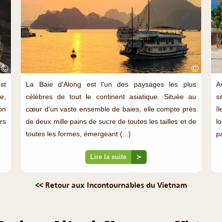
©
©
st
La Baie d'Along est l'un des paysages les plus
A
e,
célèbres de tout le continent asiatique. Située au
s
on
cœur d'un vaste ensemble de baies, elle compte près
î
rs
de deux mille pains de sucre de toutes les tailles et de
l
toutes les formes, émergeant (...)
p
Lire la suite
≻
<< Retour aux Incontournables du Vietnam