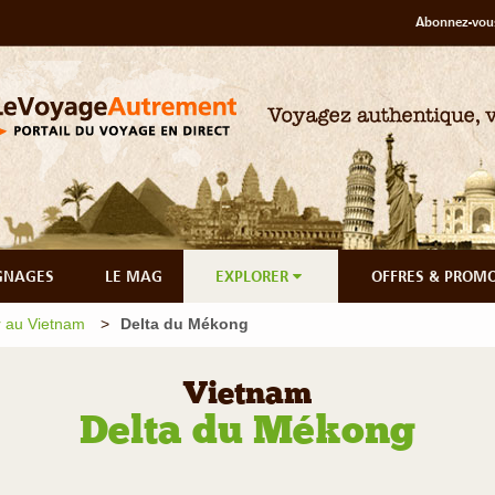
Abonnez-vous
GNAGES
LE MAG
EXPLORER
OFFRES & PROM
 au Vietnam
Delta du Mékong
Vietnam
Delta du Mékong