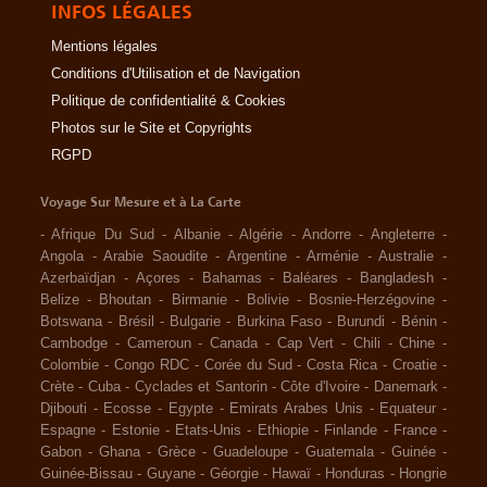
INFOS LÉGALES
Mentions légales
Conditions d'Utilisation et de Navigation
Politique de confidentialité & Cookies
Photos sur le Site et Copyrights
RGPD
Voyage Sur Mesure et à La Carte
-
Afrique Du Sud
-
Albanie
-
Algérie
-
Andorre
-
Angleterre
-
Angola
-
Arabie Saoudite
-
Argentine
-
Arménie
-
Australie
-
Azerbaïdjan
-
Açores
-
Bahamas
-
Baléares
-
Bangladesh
-
Belize
-
Bhoutan
-
Birmanie
-
Bolivie
-
Bosnie-Herzégovine
-
Botswana
-
Brésil
-
Bulgarie
-
Burkina Faso
-
Burundi
-
Bénin
-
Cambodge
-
Cameroun
-
Canada
-
Cap Vert
-
Chili
-
Chine
-
Colombie
-
Congo RDC
-
Corée du Sud
-
Costa Rica
-
Croatie
-
Crète
-
Cuba
-
Cyclades et Santorin
-
Côte d'Ivoire
-
Danemark
-
Djibouti
-
Ecosse
-
Egypte
-
Emirats Arabes Unis
-
Equateur
-
Espagne
-
Estonie
-
Etats-Unis
-
Ethiopie
-
Finlande
-
France
-
Gabon
-
Ghana
-
Grèce
-
Guadeloupe
-
Guatemala
-
Guinée
-
Guinée-Bissau
-
Guyane
-
Géorgie
-
Hawaï
-
Honduras
-
Hongrie