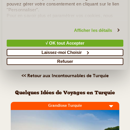
pouvez gérer votre consentement en cliquant sur le lien
témoignent les nombreux monuments qu'on peut y découvrir,
"Personnaliser".
c'est particulièrement son lac éponyme, un des plus
Pour en savoir plus et paramétrer vos cookies, nous
étendus de (...)
vous invitons à consulter notre
politique en matière de
confidentialité et de cookies
.
Afficher les détails
Lire la suite
≻
√ OK tout Accepter
Bursa
Laissez-moi Choisir
Refuser
Éphèse
<< Retour aux Incontournables de Turquie
Quelques Idées de Voyages en Turquie
Grandiose Turquie