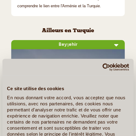
comprendre le lien entre l'Arménie et la Turquie.
Ailleurs en Turquie
Beyşehir
Ce site utilise des cookies
En nous donnant votre accord, vous acceptez que nous
utilisions, avec nos partenaires, des cookies nous
permettant d’analyser notre trafic et de vous offrir une
©
expérience de navigation enrichie. Veuillez noter que
certains de nos partenaires ne demandent pas votre
Située en Anatolie centrale, Beyşehir ville doit sa renommée
consentement et sont susceptibles de traiter vos
à plusieurs éléments. Riche d'une grande histoire dont
données selon le principe de l'intérêt légitime. Vous