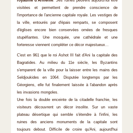
royaume d'Arménie
. Ses ruines peuvent aujourd'hui être
visitées et permettent de prendre conscience de
l'importance de l'ancienne capitale royale. Les vestiges de
la ville, entourés par d'épais remparts, se composent
d'églises encore bien conservées ornées de fresques
stupéfiantes. Une mosquée, une cathédrale et une
forteresse viennent compléter ce décor majestueux...
C'est en 961 que le roi Ashot III fait d'Ani la capitale des
Bagratides. Au milieu du 11e siècle, les Byzantins
s'emparent de la ville pour la laisser entre les mains des
Seldjoukides en 1064. Disputée longtemps par les
Géorgiens, elle fut finalement laissée à l'abandon après
les invasions mongoles.
Une fois la double enceinte de la citadelle franchie, les
visiteurs découvrent un décor insolite. Sur un vaste
plateau désertique qui semble s'étendre à l'infini, les
ruines des anciens monuments de la capitale sont
toujours debout. Difficile de croire qu'Ani, aujourd'hui