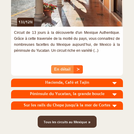
13J/12N
©
Circuit de 13 jours à la découverte d'un Mexique Authentique.
Grâce à cette traversée de la moitié du pays, vous connaitrez de
nombreuses facettes du Mexique aujourd’hui, de Mexico à la
péninsule du Yucatan. Un circuit riche en variété (...)
En détail
≻
Hacienda, Café et Tajin
Péninsule du Yucatan, la grande boucle
Sur les rails du Chepe jusqu'à la mer de Cortes
»
Tous les circuits au Mexique