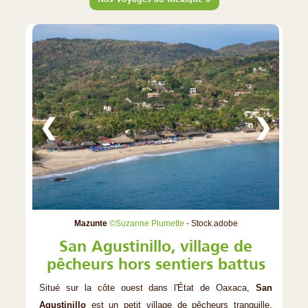
❮
❯
Mazunte
©Suzanne Plumette
- Stock.adobe
San Agustinillo, village de
pêcheurs hors sentiers battus
Situé sur la côte ouest dans l'État de Oaxaca,
San
Agustinillo
est un petit village de pêcheurs tranquille,