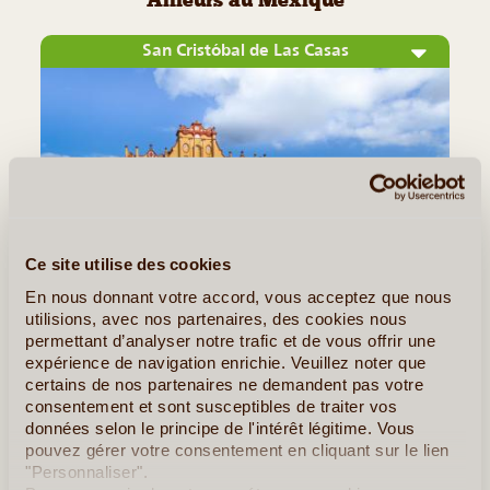
Ailleurs au Mexique
San Cristóbal de Las Casas
Ce site utilise des cookies
En nous donnant votre accord, vous acceptez que nous
©
utilisions, avec nos partenaires, des cookies nous
permettant d’analyser notre trafic et de vous offrir une
C'est nichée au coeur d'une vaste vallée fertile que la plus
expérience de navigation enrichie. Veuillez noter que
ancienne ville de l'État du Chiapas arbore de splendides
certains de nos partenaires ne demandent pas votre
vestiges de l'époque coloniale. San Cristóbal de Las Casas
consentement et sont susceptibles de traiter vos
fait partie des plus belles villes du Mexique. Elle tire son
données selon le principe de l'intérêt légitime. Vous
pouvez gérer votre consentement en cliquant sur le lien
nom de (...)
"Personnaliser".