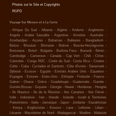
Photos sur le Site et Copyrights
RGPD
Voyage Sur Mesure et à La Carte
-
Afrique Du Sud
-
Albanie
-
Algérie
-
Andorre
-
Angleterre
-
Angola
-
Arabie Saoudite
-
Argentine
-
Arménie
-
Australie
-
Azerbaïdjan
-
Açores
-
Bahamas
-
Baléares
-
Bangladesh
-
Belize
-
Bhoutan
-
Birmanie
-
Bolivie
-
Bosnie-Herzégovine
-
Botswana
-
Brésil
-
Bulgarie
-
Burkina Faso
-
Burundi
-
Bénin
-
Cambodge
-
Cameroun
-
Canada
-
Cap Vert
-
Chili
-
Chine
-
Colombie
-
Congo RDC
-
Corée du Sud
-
Costa Rica
-
Croatie
-
Crète
-
Cuba
-
Cyclades et Santorin
-
Côte d'Ivoire
-
Danemark
-
Djibouti
-
Ecosse
-
Egypte
-
Emirats Arabes Unis
-
Equateur
-
Espagne
-
Estonie
-
Etats-Unis
-
Ethiopie
-
Finlande
-
France
-
Gabon
-
Ghana
-
Grèce
-
Guadeloupe
-
Guatemala
-
Guinée
-
Guinée-Bissau
-
Guyane
-
Géorgie
-
Hawaï
-
Honduras
-
Hongrie
-
Ile Maurice
-
Ile de la Réunion
-
Iles Canaries
-
Iles Féroé
-
Inde
-
Indonésie
-
Iran
-
Irlande
-
Islande
-
Israël & Territoires
Palestiniens
-
Italie
-
Jamaïque
-
Japon
-
Jordanie
-
Kazakhstan
-
Kenya
-
Kirghizistan
-
Kosovo
-
Laos
-
Lettonie
-
Liban
-
Lituanie
-
Macédoine du Nord
-
Madagascar
-
Madère
-
Malaisie