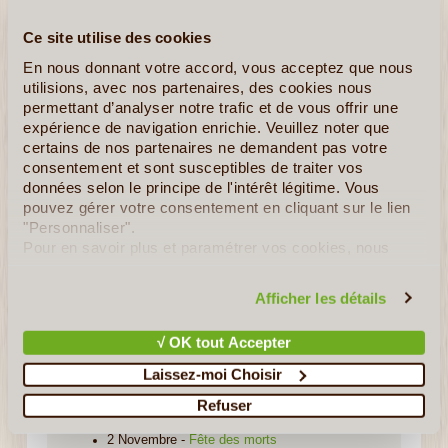
Peso mexicain ($) (MXN)
Ce site utilise des cookies
En nous donnant votre accord, vous acceptez que nous
Décalage Horaire
utilisions, avec nos partenaires, des cookies nous
GMC/UTC -7 à -9 : - 7 heures toute l'année pour la
permettant d’analyser notre trafic et de vous offrir une
partie Centre et Est du pays, – 9 heures pour l'Ouest
expérience de navigation enrichie. Veuillez noter que
certains de nos partenaires ne demandent pas votre
Fête(s) Nationale(s)
consentement et sont susceptibles de traiter vos
5 Février – Jour de la Constitution
données selon le principe de l'intérêt légitime. Vous
24 Février - Jour du drapeau mexicain
pouvez gérer votre consentement en cliquant sur le lien
21 Mars – Natalicio de Benito Juárez
"Personnaliser".
5 Mai - Jour de la victoire de Puebla (les
Pour en savoir plus et paramétrer vos cookies, nous
Mexicains célèbrent la victoire contre les
vous invitons à consulter notre
politique en matière de
troupes françaises à Puebla de los Angeles qui
confidentialité et de cookies
.
Afficher les détails
empêche les Français de poursuivre leur route
vers Mexico le 5 mai 1862)
15 &16 Septembre – Anniversaire de
√ OK tout Accepter
l’Indépendance du Mexique (1813)
Laissez-moi Choisir
12 Octobre - Jour de la race (célébration de la
découverte de l’Amérique et du mélange des
Refuser
peuples)
2 Novembre -
Fête des morts