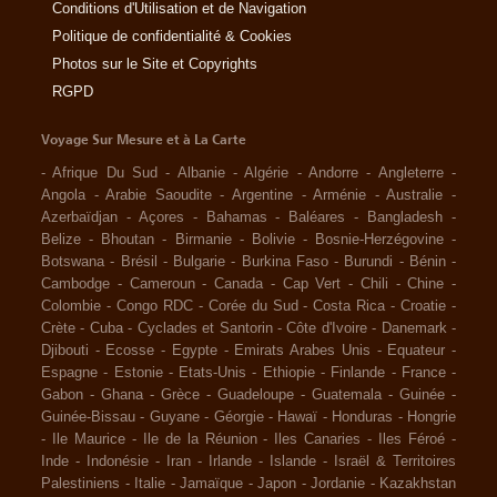
Conditions d'Utilisation et de Navigation
Politique de confidentialité & Cookies
Photos sur le Site et Copyrights
RGPD
Voyage Sur Mesure et à La Carte
-
Afrique Du Sud
-
Albanie
-
Algérie
-
Andorre
-
Angleterre
-
Angola
-
Arabie Saoudite
-
Argentine
-
Arménie
-
Australie
-
Azerbaïdjan
-
Açores
-
Bahamas
-
Baléares
-
Bangladesh
-
Belize
-
Bhoutan
-
Birmanie
-
Bolivie
-
Bosnie-Herzégovine
-
Botswana
-
Brésil
-
Bulgarie
-
Burkina Faso
-
Burundi
-
Bénin
-
Cambodge
-
Cameroun
-
Canada
-
Cap Vert
-
Chili
-
Chine
-
Colombie
-
Congo RDC
-
Corée du Sud
-
Costa Rica
-
Croatie
-
Crète
-
Cuba
-
Cyclades et Santorin
-
Côte d'Ivoire
-
Danemark
-
Djibouti
-
Ecosse
-
Egypte
-
Emirats Arabes Unis
-
Equateur
-
Espagne
-
Estonie
-
Etats-Unis
-
Ethiopie
-
Finlande
-
France
-
Gabon
-
Ghana
-
Grèce
-
Guadeloupe
-
Guatemala
-
Guinée
-
Guinée-Bissau
-
Guyane
-
Géorgie
-
Hawaï
-
Honduras
-
Hongrie
-
Ile Maurice
-
Ile de la Réunion
-
Iles Canaries
-
Iles Féroé
-
Inde
-
Indonésie
-
Iran
-
Irlande
-
Islande
-
Israël & Territoires
Palestiniens
-
Italie
-
Jamaïque
-
Japon
-
Jordanie
-
Kazakhstan