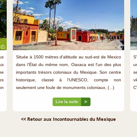
©
©
us
Située à 1500 mètres d'altitude au sud-est de Mexico
S
us
dans l'État du même nom, Oaxaca est l'un des plus
u
ne
importants trésors coloniaux du Mexique. Son centre
s
es
historique, classé à l'UNESCO, compte non
vi
on
seulement une foule de monuments coloniaux, (...)
C'
Lire la suite
≻
<< Retour aux Incontournables du Mexique