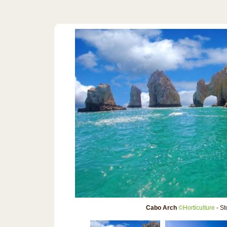
Cabo Arch
©Horticulture
- St