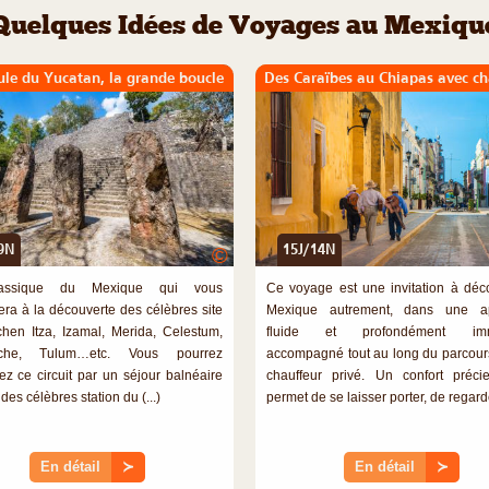
Quelques Idées de Voyages au Mexiqu
ule du Yucatan, la grande boucle
Des Caraïbes au Chiapas avec ch
9N
15J/14N
©
assique du Mexique qui vous
Ce voyage est une invitation à déco
a à la découverte des célèbres site
Mexique autrement, dans une a
hen Itza, Izamal, Merida, Celestum,
fluide et profondément imme
che, Tulum…etc. Vous pourrez
accompagné tout au long du parcour
ez ce circuit par un séjour balnéaire
chauffeur privé. Un confort préci
des célèbres station du (...)
permet de se laisser porter, de regarder
En détail
≻
En détail
≻