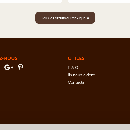
»
Tous les circuits au Mexique
Z-NOUS
UTILES
F.A.Q
Ils nous aident
Contacts
erre
-
Angola
-
Arabie Saoudite
-
Argentine
-
Arménie
-
Australie
-
Azer