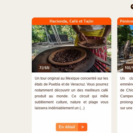
Hacienda, Café et Tajin
Pénins
7J/6N
10J/
©
Un tour original au Mexique concentré sur les
Un cl
états de Puebla et de Veracruz. Vous pourrez
emmèner
notamment découvrir un des meilleurs café
de Chic
produit au monde. Ce circuit qui mêle
Campe
subtilement culture, nature et plage vous
prolong
laissera indéniablement un (...)
sur une 
En détail
≻