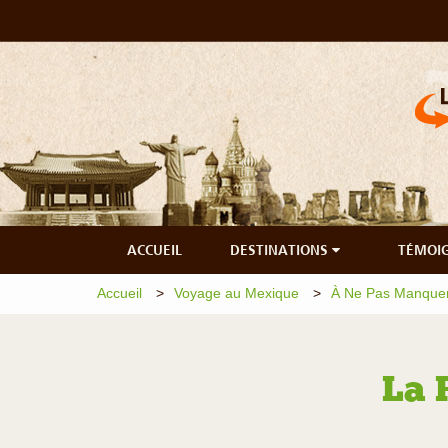
ACCUEIL
DESTINATIONS
TÉMOI
Accueil
Voyage au Mexique
À Ne Pas Manque
La 