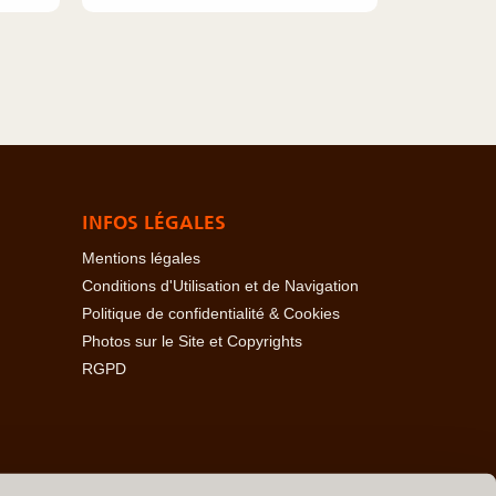
INFOS LÉGALES
Mentions légales
Conditions d'Utilisation et de Navigation
Politique de confidentialité & Cookies
Photos sur le Site et Copyrights
RGPD
baïdjan
-
Açores
-
Bahamas
-
Baléares
-
Bangladesh
-