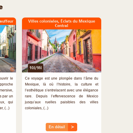
e
auffeur
Villes coloniales, Éclats du Mexique
Central
10J/9N
©
©
uvrir le
Ce voyage est une plongée dans l’âme du
pproche
Mexique, là où l’histoire, la culture et
rsive,
l’esthétique s’entrelacent avec une élégance
s par un
rare. Depuis l’effervescence de Mexico
eux, qui
jusqu’aux ruelles paisibles des villes
, (...)
coloniales, (...)
En détail
≻