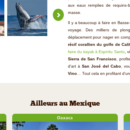
aux eaux remplies de requins-b
masse.
Il y a beaucoup à faire en Basse
voyage. Des milliers de plo
déplacement pour nager en com
récif corallien du golfe de Cali
faire du kayak à Espíritu Santo
, v
Sierra de San Francisco
, profi
d'art à
San José del Cabo
, vo
Vino
… Tout cela en profitant d'un
Ailleurs au Mexique
Oaxaca