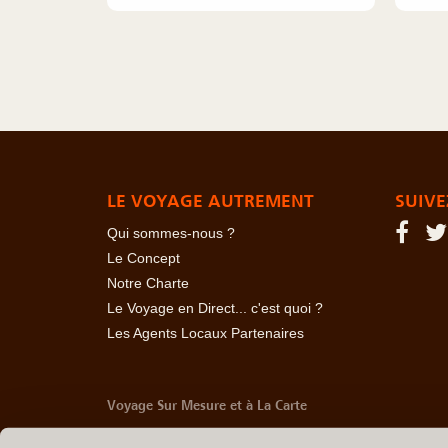
LE VOYAGE AUTREMENT
SUIVE
Qui sommes-nous ?
Le Concept
Notre Charte
Le Voyage en Direct... c'est quoi ?
Les Agents Locaux Partenaires
Voyage Sur Mesure et à La Carte
-
Afrique Du Sud
-
Albanie
-
Algérie
-
Andorre
-
Anglet