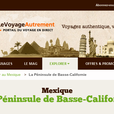
Abonnez-vous
GNAGES
LE MAG
EXPLORER
OFFRES & PROM
r au Mexique
La Péninsule de Basse-Californie
Mexique
Péninsule de Basse-Califo