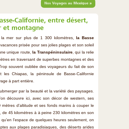
»
Nos Voyages au Mexique
sse-Californie, entre désert,
 et montagne
la mer sur plus de 1 300 kilomètres,
la Basse
 vacances prisée pour ses jolies plages et son soleil
 une unique route,
la Transpéninsulaire
, qui la relie
omètres en traversant de superbes montagnes et des
Trop souvent oubliée des voyageurs du fait de son
 les Chiapas, la péninsule de Basse-Californie
age à part entière.
submerger par la beauté et la variété des paysages.
l'on découvre ici, avec son décor de western, ses
 mètres d'altitude et ses fonds marins à couper le
roit, de 45 kilomètres à à peine 230 kilomètres en son
ire qu'en l'espace de quelques heures seulement, on
tes aux plages paradisiaques, des déserts arides