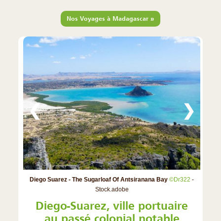
»
Nos Voyages à Madagascar
❮
❯
Diego Suarez - The Sugarloaf Of Antsiranana Bay
©Dr322
-
Stock.adobe
Diego-Suarez, ville portuaire
au passé colonial notable