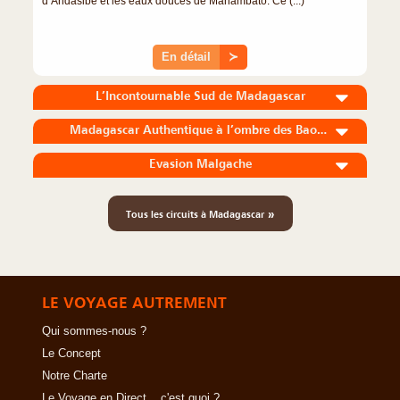
d’Andasibe et les eaux douces de Manambato. Ce (...)
En détail
≻
L’Incontournable Sud de Madagascar
Madagascar Authentique à l’ombre des Baobabs
Evasion Malgache
»
Tous les circuits à Madagascar
LE VOYAGE AUTREMENT
Qui sommes-nous ?
Le Concept
Notre Charte
Le Voyage en Direct... c'est quoi ?