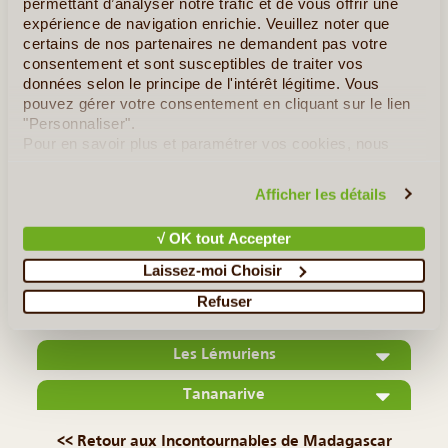
permettant d’analyser notre trafic et de vous offrir une
expérience de navigation enrichie. Veuillez noter que
certains de nos partenaires ne demandent pas votre
consentement et sont susceptibles de traiter vos
données selon le principe de l'intérêt légitime. Vous
pouvez gérer votre consentement en cliquant sur le lien
©
"Personnaliser".
Pour en savoir plus et paramétrer vos cookies, nous
Située à l'ouest de Madagascar dans le golfe du
vous invitons à consulter notre
politique en matière de
Mozambique, Majunga est la troisième plus grande ville de
confidentialité et de cookies
.
Afficher les détails
l'île. C'est probablement l'un des meilleurs endroits pour
s'immerger dans le quotidien malgache et faire l'expérience
√ OK tout Accepter
de l'accueil (...)
Laissez-moi Choisir
Lire la suite
≻
Refuser
Les Lémuriens
Tananarive
<< Retour aux Incontournables de Madagascar