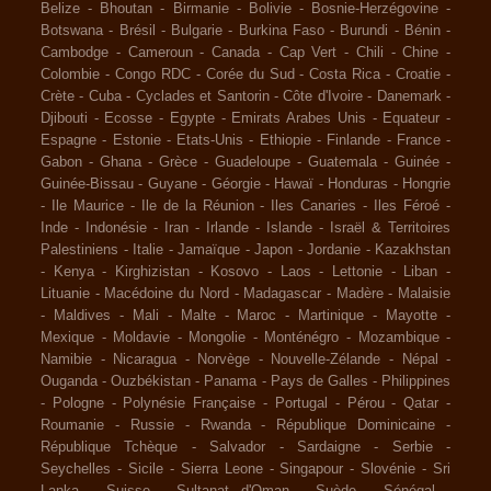
Belize
-
Bhoutan
-
Birmanie
-
Bolivie
-
Bosnie-Herzégovine
-
Botswana
-
Brésil
-
Bulgarie
-
Burkina Faso
-
Burundi
-
Bénin
-
Cambodge
-
Cameroun
-
Canada
-
Cap Vert
-
Chili
-
Chine
-
Colombie
-
Congo RDC
-
Corée du Sud
-
Costa Rica
-
Croatie
-
Crète
-
Cuba
-
Cyclades et Santorin
-
Côte d'Ivoire
-
Danemark
-
Djibouti
-
Ecosse
-
Egypte
-
Emirats Arabes Unis
-
Equateur
-
Espagne
-
Estonie
-
Etats-Unis
-
Ethiopie
-
Finlande
-
France
-
Gabon
-
Ghana
-
Grèce
-
Guadeloupe
-
Guatemala
-
Guinée
-
Guinée-Bissau
-
Guyane
-
Géorgie
-
Hawaï
-
Honduras
-
Hongrie
-
Ile Maurice
-
Ile de la Réunion
-
Iles Canaries
-
Iles Féroé
-
Inde
-
Indonésie
-
Iran
-
Irlande
-
Islande
-
Israël & Territoires
Palestiniens
-
Italie
-
Jamaïque
-
Japon
-
Jordanie
-
Kazakhstan
-
Kenya
-
Kirghizistan
-
Kosovo
-
Laos
-
Lettonie
-
Liban
-
Lituanie
-
Macédoine du Nord
-
Madagascar
-
Madère
-
Malaisie
-
Maldives
-
Mali
-
Malte
-
Maroc
-
Martinique
-
Mayotte
-
Mexique
-
Moldavie
-
Mongolie
-
Monténégro
-
Mozambique
-
Namibie
-
Nicaragua
-
Norvège
-
Nouvelle-Zélande
-
Népal
-
Ouganda
-
Ouzbékistan
-
Panama
-
Pays de Galles
-
Philippines
-
Pologne
-
Polynésie Française
-
Portugal
-
Pérou
-
Qatar
-
Roumanie
-
Russie
-
Rwanda
-
République Dominicaine
-
République Tchèque
-
Salvador
-
Sardaigne
-
Serbie
-
Seychelles
-
Sicile
-
Sierra Leone
-
Singapour
-
Slovénie
-
Sri
Lanka
-
Suisse
-
Sultanat d'Oman
-
Suède
-
Sénégal
-