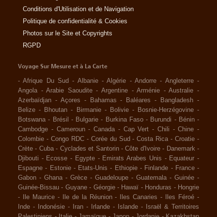
Conditions d'Utilisation et de Navigation
Politique de confidentialité & Cookies
Photos sur le Site et Copyrights
RGPD
Voyage Sur Mesure et à La Carte
-
Afrique Du Sud
-
Albanie
-
Algérie
-
Andorre
-
Angleterre
-
Angola
-
Arabie Saoudite
-
Argentine
-
Arménie
-
Australie
-
Azerbaïdjan
-
Açores
-
Bahamas
-
Baléares
-
Bangladesh
-
Belize
-
Bhoutan
-
Birmanie
-
Bolivie
-
Bosnie-Herzégovine
-
Botswana
-
Brésil
-
Bulgarie
-
Burkina Faso
-
Burundi
-
Bénin
-
Cambodge
-
Cameroun
-
Canada
-
Cap Vert
-
Chili
-
Chine
-
Colombie
-
Congo RDC
-
Corée du Sud
-
Costa Rica
-
Croatie
-
Crète
-
Cuba
-
Cyclades et Santorin
-
Côte d'Ivoire
-
Danemark
-
Djibouti
-
Ecosse
-
Egypte
-
Emirats Arabes Unis
-
Equateur
-
Espagne
-
Estonie
-
Etats-Unis
-
Ethiopie
-
Finlande
-
France
-
Gabon
-
Ghana
-
Grèce
-
Guadeloupe
-
Guatemala
-
Guinée
-
Guinée-Bissau
-
Guyane
-
Géorgie
-
Hawaï
-
Honduras
-
Hongrie
-
Ile Maurice
-
Ile de la Réunion
-
Iles Canaries
-
Iles Féroé
-
Inde
-
Indonésie
-
Iran
-
Irlande
-
Islande
-
Israël & Territoires
Palestiniens
-
Italie
-
Jamaïque
-
Japon
-
Jordanie
-
Kazakhstan