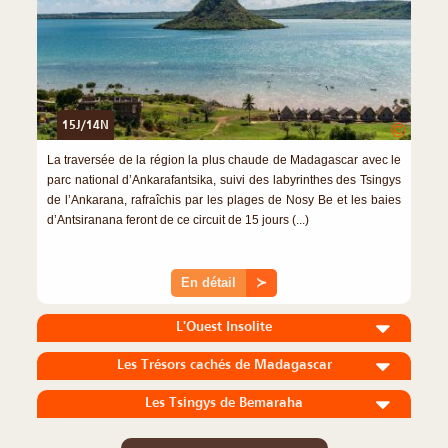
15J/14N
©
La traversée de la région la plus chaude de Madagascar avec le
parc national d’Ankarafantsika, suivi des labyrinthes des Tsingys
de l’Ankarana, rafraîchis par les plages de Nosy Be et les baies
d’Antsiranana feront de ce circuit de 15 jours (...)
En détail
≻
L'Ouest Insolite
Les Trésors cachés de Madagascar
Les Tsingys de Bemaraha