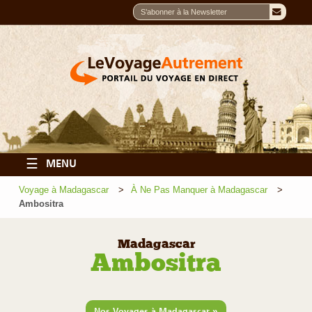
☰
MENU
Voyage à Madagascar
À Ne Pas Manquer à Madagascar
Ambositra
Madagascar
Ambositra
»
Nos Voyages à Madagascar