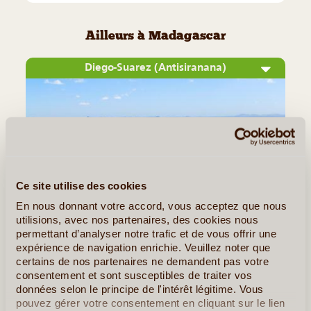
Ailleurs à Madagascar
Diego-Suarez (Antisiranana)
Ce site utilise des cookies
En nous donnant votre accord, vous acceptez que nous
utilisions, avec nos partenaires, des cookies nous
©
permettant d’analyser notre trafic et de vous offrir une
expérience de navigation enrichie. Veuillez noter que
Avec plus de 250 000 habitants, la capitale de la région la
certains de nos partenaires ne demandent pas votre
plus au nord de Madagascar est une grande ville, à l'activité
consentement et sont susceptibles de traiter vos
portuaire de premier plan. Cette importance n'est toutefois
données selon le principe de l'intérêt légitime. Vous
pouvez gérer votre consentement en cliquant sur le lien
pas nouvelle : sa position géographique, très stratégique,