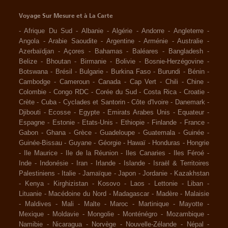
Voyage Sur Mesure et à La Carte
-
Afrique Du Sud
-
Albanie
-
Algérie
-
Andorre
-
Angleterre
-
Angola
-
Arabie Saoudite
-
Argentine
-
Arménie
-
Australie
-
Azerbaïdjan
-
Açores
-
Bahamas
-
Baléares
-
Bangladesh
-
Belize
-
Bhoutan
-
Birmanie
-
Bolivie
-
Bosnie-Herzégovine
-
Botswana
-
Brésil
-
Bulgarie
-
Burkina Faso
-
Burundi
-
Bénin
-
Cambodge
-
Cameroun
-
Canada
-
Cap Vert
-
Chili
-
Chine
-
Colombie
-
Congo RDC
-
Corée du Sud
-
Costa Rica
-
Croatie
-
Crète
-
Cuba
-
Cyclades et Santorin
-
Côte d'Ivoire
-
Danemark
-
Djibouti
-
Ecosse
-
Egypte
-
Emirats Arabes Unis
-
Equateur
-
Espagne
-
Estonie
-
Etats-Unis
-
Ethiopie
-
Finlande
-
France
-
Gabon
-
Ghana
-
Grèce
-
Guadeloupe
-
Guatemala
-
Guinée
-
Guinée-Bissau
-
Guyane
-
Géorgie
-
Hawaï
-
Honduras
-
Hongrie
-
Ile Maurice
-
Ile de la Réunion
-
Iles Canaries
-
Iles Féroé
-
Inde
-
Indonésie
-
Iran
-
Irlande
-
Islande
-
Israël & Territoires
Palestiniens
-
Italie
-
Jamaïque
-
Japon
-
Jordanie
-
Kazakhstan
-
Kenya
-
Kirghizistan
-
Kosovo
-
Laos
-
Lettonie
-
Liban
-
Lituanie
-
Macédoine du Nord
-
Madagascar
-
Madère
-
Malaisie
-
Maldives
-
Mali
-
Malte
-
Maroc
-
Martinique
-
Mayotte
-
Mexique
-
Moldavie
-
Mongolie
-
Monténégro
-
Mozambique
-
Namibie
-
Nicaragua
-
Norvège
-
Nouvelle-Zélande
-
Népal
-