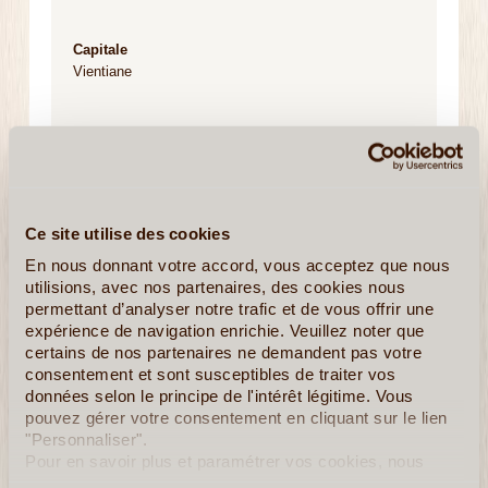
Capitale
Vientiane
Principales Villes
Luang Prabang - Savannakhet - Phonsavan - Paksé -
Phonsavan
Ce site utilise des cookies
Régime Politique
En nous donnant votre accord, vous acceptez que nous
République socialiste à parti unique, où le Parti
utilisions, avec nos partenaires, des cookies nous
révolutionnaire populaire lao est le seul parti légal
permettant d’analyser notre trafic et de vous offrir une
expérience de navigation enrichie. Veuillez noter que
certains de nos partenaires ne demandent pas votre
Devise Nationale
consentement et sont susceptibles de traiter vos
"Paix, Indépendance, Démocratie, Unité et
données selon le principe de l'intérêt légitime. Vous
Prospérité"
pouvez gérer votre consentement en cliquant sur le lien
"Personnaliser".
Pour en savoir plus et paramétrer vos cookies, nous
Langue
vous invitons à consulter notre
politique en matière de
Lao