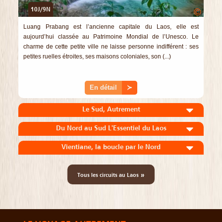
10J/9N
©
Luang Prabang est l’ancienne capitale du Laos, elle est
aujourd’hui classée au Patrimoine Mondial de l’Unesco. Le
charme de cette petite ville ne laisse personne indifférent : ses
petites ruelles étroites, ses maisons coloniales, son (...)
En détail
≻
Le Sud, Autrement
Du Nord au Sud L'Essentiel du Laos
Vientiane, la boucle par le Nord
»
Tous les circuits au Laos