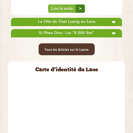
Lire la suite
≻
La Fête de That Luang au Laos
Si Phan Don - Les "4 000 Iles"
»
Tous les Articles sur le Laos
Carte d’identité du Laos