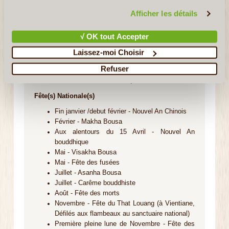
confidentialité et de cookies
.
Afficher les détails
Monnaie Nationale
√ OK tout Accepter
Kip (LAK)
Laissez-moi Choisir
Refuser
Décalage Horaire
GMT/UTC+7 : + 5 heures en été, + 6 heures en hiver
Fête(s) Nationale(s)
Fin janvier /debut février - Nouvel An Chinois
Février - Makha Bousa
Aux alentours du 15 Avril - Nouvel An
bouddhique
Mai - Visakha Bousa
Mai - Fête des fusées
Juillet - Asanha Bousa
Juillet - Carême bouddhiste
Août - Fête des morts
Novembre - Fête du That Louang (à Vientiane,
Défilés aux flambeaux au sanctuaire national)
Première pleine lune de Novembre - Fête des