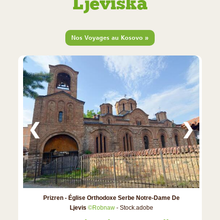
Ljeviska
»
Nos Voyages au Kosovo
❮
❯
Prizren - Église Orthodoxe Serbe Notre-Dame De
Ljevis
©Robnaw
- Stock.adobe