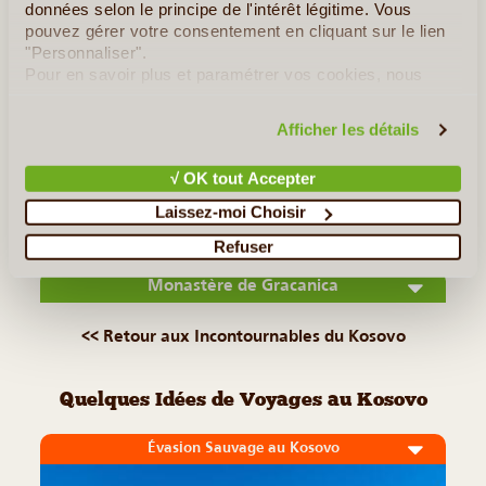
données selon le principe de l'intérêt légitime. Vous
Le "vieux bazar", c'est ainsi que s'appelle le premier marché
pouvez gérer votre consentement en cliquant sur le lien
de Gjakova, au sud-ouest du pays. La ville, centre de culture
"Personnaliser".
et d'apprentissage du Kosovo, est considérée comme la
Pour en savoir plus et paramétrer vos cookies, nous
capitale de l'artisanat kosovar. De nombreux métiers anciens
vous invitons à consulter notre
politique en matière de
confidentialité et de cookies
.
y sont (...)
Afficher les détails
√ OK tout Accepter
Lire la suite
≻
Laissez-moi Choisir
Mitrovica
Refuser
Monastère de Gracanica
<< Retour aux Incontournables du Kosovo
Quelques Idées de Voyages au Kosovo
Évasion Sauvage au Kosovo