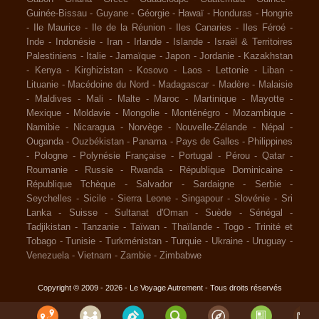
Guinée-Bissau
-
Guyane
-
Géorgie
-
Hawaï
-
Honduras
-
Hongrie
-
Ile Maurice
-
Ile de la Réunion
-
Iles Canaries
-
Iles Féroé
-
Inde
-
Indonésie
-
Iran
-
Irlande
-
Islande
-
Israël & Territoires
Palestiniens
-
Italie
-
Jamaïque
-
Japon
-
Jordanie
-
Kazakhstan
-
Kenya
-
Kirghizistan
-
Kosovo
-
Laos
-
Lettonie
-
Liban
-
Lituanie
-
Macédoine du Nord
-
Madagascar
-
Madère
-
Malaisie
-
Maldives
-
Mali
-
Malte
-
Maroc
-
Martinique
-
Mayotte
-
Mexique
-
Moldavie
-
Mongolie
-
Monténégro
-
Mozambique
-
Namibie
-
Nicaragua
-
Norvège
-
Nouvelle-Zélande
-
Népal
-
Ouganda
-
Ouzbékistan
-
Panama
-
Pays de Galles
-
Philippines
-
Pologne
-
Polynésie Française
-
Portugal
-
Pérou
-
Qatar
-
Roumanie
-
Russie
-
Rwanda
-
République Dominicaine
-
République Tchèque
-
Salvador
-
Sardaigne
-
Serbie
-
Seychelles
-
Sicile
-
Sierra Leone
-
Singapour
-
Slovénie
-
Sri
Lanka
-
Suisse
-
Sultanat d'Oman
-
Suède
-
Sénégal
-
Tadjikistan
-
Tanzanie
-
Taïwan
-
Thaïlande
-
Togo
-
Trinité et
Tobago
-
Tunisie
-
Turkménistan
-
Turquie
-
Ukraine
-
Uruguay
-
Venezuela
-
Vietnam
-
Zambie
-
Zimbabwe
Copyright © 2009 - 2026 - Le Voyage Autrement - Tous droits réservés