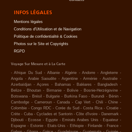
INFOS LÉGALES
Mentions légales
Conditions d'Utilisation et de Navigation
Politique de confidentialité & Cookies
Photos sur le Site et Copyrights
RGPD
Voyage Sur Mesure et à La Carte
-
Afrique Du Sud
-
Albanie
-
Algérie
-
Andorre
-
Angleterre
-
Angola
-
Arabie Saoudite
-
Argentine
-
Arménie
-
Australie
-
Azerbaïdjan
-
Açores
-
Bahamas
-
Baléares
-
Bangladesh
-
Belize
-
Bhoutan
-
Birmanie
-
Bolivie
-
Bosnie-Herzégovine
-
Botswana
-
Brésil
-
Bulgarie
-
Burkina Faso
-
Burundi
-
Bénin
-
Cambodge
-
Cameroun
-
Canada
-
Cap Vert
-
Chili
-
Chine
-
Colombie
-
Congo RDC
-
Corée du Sud
-
Costa Rica
-
Croatie
-
Crète
-
Cuba
-
Cyclades et Santorin
-
Côte d'Ivoire
-
Danemark
-
Djibouti
-
Ecosse
-
Egypte
-
Emirats Arabes Unis
-
Equateur
-
Espagne
-
Estonie
-
Etats-Unis
-
Ethiopie
-
Finlande
-
France
-
Gabon
-
Ghana
-
Grèce
-
Guadeloupe
-
Guatemala
-
Guinée
-