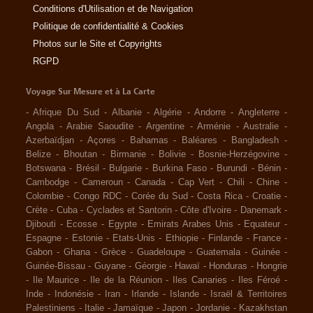
Conditions d'Utilisation et de Navigation
Politique de confidentialité & Cookies
Photos sur le Site et Copyrights
RGPD
Voyage Sur Mesure et à La Carte
-
Afrique Du Sud
-
Albanie
-
Algérie
-
Andorre
-
Angleterre
-
Angola
-
Arabie Saoudite
-
Argentine
-
Arménie
-
Australie
-
Azerbaïdjan
-
Açores
-
Bahamas
-
Baléares
-
Bangladesh
-
Belize
-
Bhoutan
-
Birmanie
-
Bolivie
-
Bosnie-Herzégovine
-
Botswana
-
Brésil
-
Bulgarie
-
Burkina Faso
-
Burundi
-
Bénin
-
Cambodge
-
Cameroun
-
Canada
-
Cap Vert
-
Chili
-
Chine
-
Colombie
-
Congo RDC
-
Corée du Sud
-
Costa Rica
-
Croatie
-
Crète
-
Cuba
-
Cyclades et Santorin
-
Côte d'Ivoire
-
Danemark
-
Djibouti
-
Ecosse
-
Egypte
-
Emirats Arabes Unis
-
Equateur
-
Espagne
-
Estonie
-
Etats-Unis
-
Ethiopie
-
Finlande
-
France
-
Gabon
-
Ghana
-
Grèce
-
Guadeloupe
-
Guatemala
-
Guinée
-
Guinée-Bissau
-
Guyane
-
Géorgie
-
Hawaï
-
Honduras
-
Hongrie
-
Ile Maurice
-
Ile de la Réunion
-
Iles Canaries
-
Iles Féroé
-
Inde
-
Indonésie
-
Iran
-
Irlande
-
Islande
-
Israël & Territoires
Palestiniens
-
Italie
-
Jamaïque
-
Japon
-
Jordanie
-
Kazakhstan