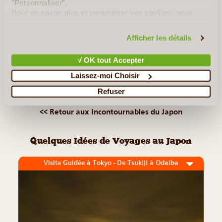
légendaire. Elle reste malgré tout sous-estimée de la part
"Personnaliser".
Pour en savoir plus et paramétrer vos cookies, nous
des voyageurs (...)
vous invitons à consulter notre
politique en matière de
confidentialité et de cookies
.
Afficher les détails
Lire la suite
≻
√ OK tout Accepter
Kyoto
Laissez-moi Choisir
Mont Fuji
Refuser
<< Retour aux Incontournables du Japon
Quelques Idées de Voyages au Japon
Visite Guidée à Tokyo - De Tsukiji à Odaiba