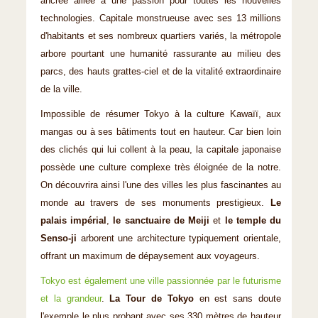
ancrée alliée à une passion pour toutes les nouvelles
technologies. Capitale monstrueuse avec ses 13 millions
d'habitants et ses nombreux quartiers variés, la métropole
arbore pourtant une humanité rassurante au milieu des
parcs, des hauts grattes-ciel et de la vitalité extraordinaire
de la ville.
Impossible de résumer Tokyo à la culture Kawaïï, aux
mangas ou à ses bâtiments tout en hauteur. Car bien loin
des clichés qui lui collent à la peau, la capitale japonaise
possède une culture complexe très éloignée de la notre.
On découvrira ainsi l'une des villes les plus fascinantes au
monde au travers de ses monuments prestigieux.
Le
palais impérial
,
le sanctuaire de Meiji
et
le temple du
Senso-ji
arborent une architecture typiquement orientale,
offrant un maximum de dépaysement aux voyageurs.
Tokyo est également une ville passionnée par le futurisme
et la grandeur
.
La Tour de Tokyo
en est sans doute
l'exemple le plus probant avec ses 330 mètres de hauteur