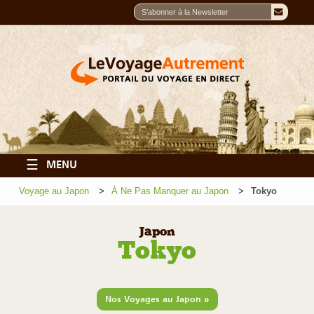
☰
MENU
Voyage au Japon
À Ne Pas Manquer au Japon
Tokyo
Japon
Tokyo
»
Nos Voyages au Japon