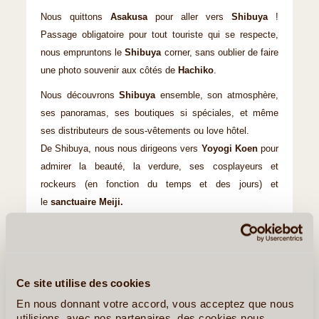
Nous quittons
Asakusa
pour aller vers
Shibuya
!
Passage obligatoire pour tout touriste qui se respecte,
nous empruntons le
Shibuya
corner, sans oublier de faire
une photo souvenir aux côtés de
Hachiko
.
Nous découvrons
Shibuya
ensemble, son atmosphère,
ses panoramas, ses boutiques si spéciales, et même
ses distributeurs de sous-vêtements ou love hôtel.
De Shibuya, nous nous dirigeons vers
Yoyogi Koen
pour
admirer la beauté, la verdure, ses cosplayeurs et
rockeurs (en fonction du temps et des jours) et
le
sanctuaire Meiji.
Nous sortons parc pour arriver sur
Takeshita Dori
et
flânons dans Harajuku et
Omote-Sando
pour finir notre
journée (en fonction du temps restant, nous pouvons
également visiter le musée Okamoto Taro d'Aoyama).
Ce site utilise des cookies
En nous donnant votre accord, vous acceptez que nous
utilisions, avec nos partenaires, des cookies nous