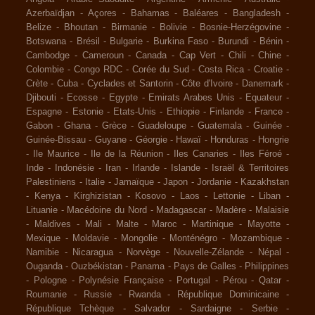
Azerbaïdjan
-
Açores
-
Bahamas
-
Baléares
-
Bangladesh
-
Belize
-
Bhoutan
-
Birmanie
-
Bolivie
-
Bosnie-Herzégovine
-
Botswana
-
Brésil
-
Bulgarie
-
Burkina Faso
-
Burundi
-
Bénin
-
Cambodge
-
Cameroun
-
Canada
-
Cap Vert
-
Chili
-
Chine
-
Colombie
-
Congo RDC
-
Corée du Sud
-
Costa Rica
-
Croatie
-
Crète
-
Cuba
-
Cyclades et Santorin
-
Côte d'Ivoire
-
Danemark
-
Djibouti
-
Ecosse
-
Egypte
-
Emirats Arabes Unis
-
Equateur
-
Espagne
-
Estonie
-
Etats-Unis
-
Ethiopie
-
Finlande
-
France
-
Gabon
-
Ghana
-
Grèce
-
Guadeloupe
-
Guatemala
-
Guinée
-
Guinée-Bissau
-
Guyane
-
Géorgie
-
Hawaï
-
Honduras
-
Hongrie
-
Ile Maurice
-
Ile de la Réunion
-
Iles Canaries
-
Iles Féroé
-
Inde
-
Indonésie
-
Iran
-
Irlande
-
Islande
-
Israël & Territoires
Palestiniens
-
Italie
-
Jamaïque
-
Japon
-
Jordanie
-
Kazakhstan
-
Kenya
-
Kirghizistan
-
Kosovo
-
Laos
-
Lettonie
-
Liban
-
Lituanie
-
Macédoine du Nord
-
Madagascar
-
Madère
-
Malaisie
-
Maldives
-
Mali
-
Malte
-
Maroc
-
Martinique
-
Mayotte
-
Mexique
-
Moldavie
-
Mongolie
-
Monténégro
-
Mozambique
-
Namibie
-
Nicaragua
-
Norvège
-
Nouvelle-Zélande
-
Népal
-
Ouganda
-
Ouzbékistan
-
Panama
-
Pays de Galles
-
Philippines
-
Pologne
-
Polynésie Française
-
Portugal
-
Pérou
-
Qatar
-
Roumanie
-
Russie
-
Rwanda
-
République Dominicaine
-
République Tchèque
-
Salvador
-
Sardaigne
-
Serbie
-