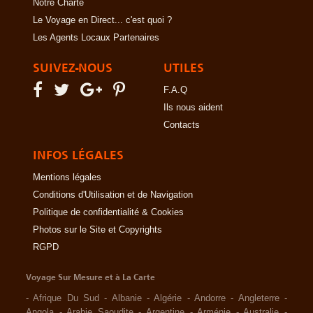
Notre Charte
Le Voyage en Direct... c'est quoi ?
Les Agents Locaux Partenaires
SUIVEZ-NOUS
UTILES
F.A.Q
Ils nous aident
Contacts
INFOS LÉGALES
Mentions légales
Conditions d'Utilisation et de Navigation
Politique de confidentialité & Cookies
Photos sur le Site et Copyrights
RGPD
Voyage Sur Mesure et à La Carte
-
Afrique Du Sud
-
Albanie
-
Algérie
-
Andorre
-
Angleterre
-
Angola
-
Arabie Saoudite
-
Argentine
-
Arménie
-
Australie
-