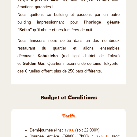
émotions garanties !
Nous quittons ce building et passons par un autre
building impressionnant pour
l'horloge géante
"Seiko"
qu'il abrite et ses lumières de nuit.
Nous finissons notre soirée dans un des nombreux
restaurant du quartier et allons ensembles
découvrir
Kabukicho
(red light district de Tokyo)
et
Golden Gai.
Quartier méconnu de certains Tokyoïte,
ces 6 ruelles offrent plus de 250 bars différents.
Budget et Conditions
Tarifs
Demi-journée (4h) :
170 €
(soit 22.000¥)
Journée entière (09h00~17h00) :
225 €
(soit