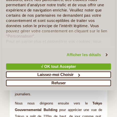
18h30 :
Je vous propose soit de vous raccompagner à
permettant d’analyser notre trafic et de vous offrir une
expérience de navigation enrichie. Veuillez noter que
votre hôtel soit de nous séparer à
Harajuku
pour que
certains de nos partenaires ne demandent pas votre
vous profitiez de votre fin de journée, auquel cas, je
consentement et sont susceptibles de traiter vos
conseille certains endroits et leurs ambiances.
données selon le principe de l'intérêt légitime. Vous
pouvez gérer votre consentement en cliquant sur le lien
"Personnaliser".
Pour en savoir plus et paramétrer vos cookies, nous
En cas de soirée 18h30~22h00
vous invitons à consulter notre
politique en matière de
Direction
Shinjuku
, point stratégique de Tokyo tant pour
confidentialité et de cookies
.
Afficher les détails
les affaires, les sorties, ses restaurants, que pour sa
gare.
√ OK tout Accepter
Dans ce quartier important de la capitale, je fais découvrir
Laissez-moi Choisir
la gare de Shinjuku aux voyageurs, impressionnante de
par sa taille, son architecture et sa fréquentation
Refuser
journalière qui dépasse les 9 millions de passagers
journaliers.
Nous nous dirigeons ensuite vers le
Tokyo
Gouvernemental Building
pour apprécier une vue de
Tokyo a prêt de 220m de haut, de jour comme nuit,