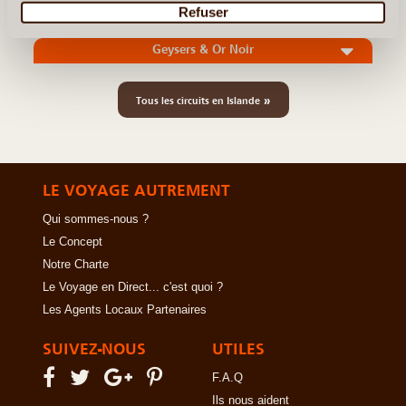
Refuser
Trekking de l’Hekla à l’Océan
Geysers & Or Noir
»
Tous les circuits en Islande
LE VOYAGE AUTREMENT
Qui sommes-nous ?
Le Concept
Notre Charte
Le Voyage en Direct... c'est quoi ?
Les Agents Locaux Partenaires
SUIVEZ-NOUS
UTILES
F.A.Q
Ils nous aident