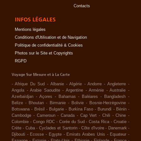
Contacts
INFOS LÉGALES
Mentions légales
Conditions d'Utilisation et de Navigation
Politique de confidentialité & Cookies
Photos sur le Site et Copyrights
RGPD
Voyage Sur Mesure et à La Carte
-
Afrique Du Sud
-
Albanie
-
Algérie
-
Andorre
-
Angleterre
-
Angola
-
Arabie Saoudite
-
Argentine
-
Arménie
-
Australie
-
Azerbaïdjan
-
Açores
-
Bahamas
-
Baléares
-
Bangladesh
-
Belize
-
Bhoutan
-
Birmanie
-
Bolivie
-
Bosnie-Herzégovine
-
Botswana
-
Brésil
-
Bulgarie
-
Burkina Faso
-
Burundi
-
Bénin
-
Cambodge
-
Cameroun
-
Canada
-
Cap Vert
-
Chili
-
Chine
-
Colombie
-
Congo RDC
-
Corée du Sud
-
Costa Rica
-
Croatie
-
Crète
-
Cuba
-
Cyclades et Santorin
-
Côte d'Ivoire
-
Danemark
-
Djibouti
-
Ecosse
-
Egypte
-
Emirats Arabes Unis
-
Equateur
-
Espagne
-
Estonie
-
Etats-Unis
-
Ethiopie
-
Finlande
-
France
-