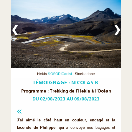
❮
❯
Hekla
©OSORIOartist
- Stock.adobe
TÉMOIGNAGE - NICOLAS B.
Programme : Trekking de l’Hekla à l’Océan
DU 02/08/2023 AU 09/08/2023
J'ai aimé le côté haut en couleur, engagé et la
faconde de Philippe
, qui a convoyé nos bagages et