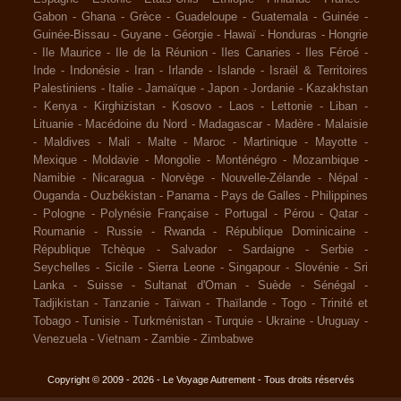
Gabon
-
Ghana
-
Grèce
-
Guadeloupe
-
Guatemala
-
Guinée
-
Guinée-Bissau
-
Guyane
-
Géorgie
-
Hawaï
-
Honduras
-
Hongrie
-
Ile Maurice
-
Ile de la Réunion
-
Iles Canaries
-
Iles Féroé
-
Inde
-
Indonésie
-
Iran
-
Irlande
-
Islande
-
Israël & Territoires
Palestiniens
-
Italie
-
Jamaïque
-
Japon
-
Jordanie
-
Kazakhstan
-
Kenya
-
Kirghizistan
-
Kosovo
-
Laos
-
Lettonie
-
Liban
-
Lituanie
-
Macédoine du Nord
-
Madagascar
-
Madère
-
Malaisie
-
Maldives
-
Mali
-
Malte
-
Maroc
-
Martinique
-
Mayotte
-
Mexique
-
Moldavie
-
Mongolie
-
Monténégro
-
Mozambique
-
Namibie
-
Nicaragua
-
Norvège
-
Nouvelle-Zélande
-
Népal
-
Ouganda
-
Ouzbékistan
-
Panama
-
Pays de Galles
-
Philippines
-
Pologne
-
Polynésie Française
-
Portugal
-
Pérou
-
Qatar
-
Roumanie
-
Russie
-
Rwanda
-
République Dominicaine
-
République Tchèque
-
Salvador
-
Sardaigne
-
Serbie
-
Seychelles
-
Sicile
-
Sierra Leone
-
Singapour
-
Slovénie
-
Sri
Lanka
-
Suisse
-
Sultanat d'Oman
-
Suède
-
Sénégal
-
Tadjikistan
-
Tanzanie
-
Taïwan
-
Thaïlande
-
Togo
-
Trinité et
Tobago
-
Tunisie
-
Turkménistan
-
Turquie
-
Ukraine
-
Uruguay
-
Venezuela
-
Vietnam
-
Zambie
-
Zimbabwe
Copyright © 2009 - 2026 - Le Voyage Autrement - Tous droits réservés