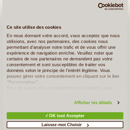
Ce site utilise des cookies
En nous donnant votre accord, vous acceptez que nous
utilisions, avec nos partenaires, des cookies nous
permettant d’analyser notre trafic et de vous offrir une
expérience de navigation enrichie. Veuillez noter que
certains de nos partenaires ne demandent pas votre
consentement et sont susceptibles de traiter vos
6J/5N
©
données selon le principe de l'intérêt légitime. Vous
Considérant sa durée, ce voyage est la découverte de l’Islande
pouvez gérer votre consentement en cliquant sur le lien
la plus complète, la plus intense que l’on puisse réaliser en une
"Personnaliser".
semaine. Façonnées par l’antagonisme du feu et de la glace, la
Pour en savoir plus et paramétrer vos cookies, nous
côte Sud et les hautes terres qui la (...)
vous invitons à consulter notre
politique en matière de
confidentialité et de cookies
.
Afficher les détails
En détail
≻
√ OK tout Accepter
Le Trek Laugavegur
Laissez-moi Choisir