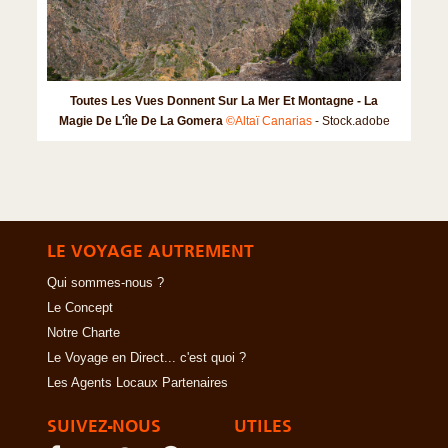
Toutes Les Vues Donnent Sur La Mer Et Montagne - La
Magie De L'île De La Gomera
©Altaï Canarias
- Stock.adobe
LE VOYAGE AUTREMENT
Qui sommes-nous ?
Le Concept
Notre Charte
Le Voyage en Direct... c'est quoi ?
Les Agents Locaux Partenaires
SUIVEZ-NOUS
UTILES