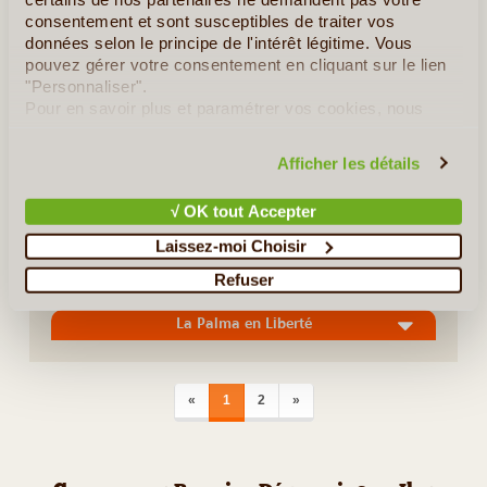
consentement et sont susceptibles de traiter vos
mer dans laquelle on peut se baigner toute l’année, et enfin,
données selon le principe de l'intérêt légitime. Vous
un terrain de jeu idéal pour (...)
pouvez gérer votre consentement en cliquant sur le lien
"Personnaliser".
Pour en savoir plus et paramétrer vos cookies, nous
En détail
≻
vous invitons à consulter notre
politique en matière de
confidentialité et de cookies
.
Tenerife et La Gomera en Groupe
Afficher les détails
Tenerife, la Gomera et la Palma en liberté
√ OK tout Accepter
La Gomera en Liberté
Laissez-moi Choisir
Refuser
Lanzarote en Liberté
La Palma en Liberté
PREVIOUS
NEXT
«
1
2
»