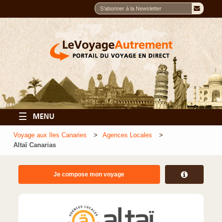
☰
MENU
Voyage aux Iles Canaries
Agences Locales
Altaï Canarias
Je compose mon voyage