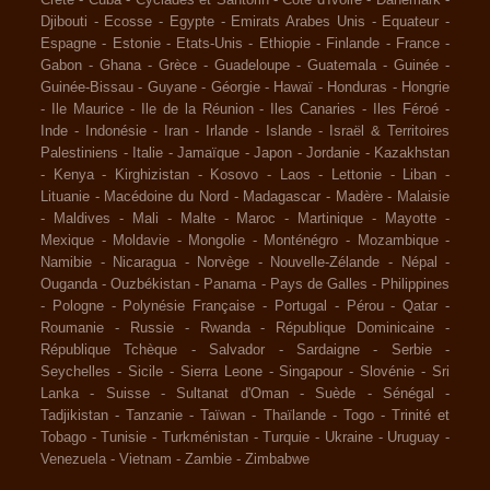
Djibouti
-
Ecosse
-
Egypte
-
Emirats Arabes Unis
-
Equateur
-
Espagne
-
Estonie
-
Etats-Unis
-
Ethiopie
-
Finlande
-
France
-
Gabon
-
Ghana
-
Grèce
-
Guadeloupe
-
Guatemala
-
Guinée
-
Guinée-Bissau
-
Guyane
-
Géorgie
-
Hawaï
-
Honduras
-
Hongrie
-
Ile Maurice
-
Ile de la Réunion
-
Iles Canaries
-
Iles Féroé
-
Inde
-
Indonésie
-
Iran
-
Irlande
-
Islande
-
Israël & Territoires
Palestiniens
-
Italie
-
Jamaïque
-
Japon
-
Jordanie
-
Kazakhstan
-
Kenya
-
Kirghizistan
-
Kosovo
-
Laos
-
Lettonie
-
Liban
-
Lituanie
-
Macédoine du Nord
-
Madagascar
-
Madère
-
Malaisie
-
Maldives
-
Mali
-
Malte
-
Maroc
-
Martinique
-
Mayotte
-
Mexique
-
Moldavie
-
Mongolie
-
Monténégro
-
Mozambique
-
Namibie
-
Nicaragua
-
Norvège
-
Nouvelle-Zélande
-
Népal
-
Ouganda
-
Ouzbékistan
-
Panama
-
Pays de Galles
-
Philippines
-
Pologne
-
Polynésie Française
-
Portugal
-
Pérou
-
Qatar
-
Roumanie
-
Russie
-
Rwanda
-
République Dominicaine
-
République Tchèque
-
Salvador
-
Sardaigne
-
Serbie
-
Seychelles
-
Sicile
-
Sierra Leone
-
Singapour
-
Slovénie
-
Sri
Lanka
-
Suisse
-
Sultanat d'Oman
-
Suède
-
Sénégal
-
Tadjikistan
-
Tanzanie
-
Taïwan
-
Thaïlande
-
Togo
-
Trinité et
Tobago
-
Tunisie
-
Turkménistan
-
Turquie
-
Ukraine
-
Uruguay
-
Venezuela
-
Vietnam
-
Zambie
-
Zimbabwe