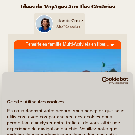
Idées de Voyages aux Iles Canaries
Idées de Circuits
Altaï Canarias
Tenerife en famille Multi-Activités en liberté
Ce site utilise des cookies
En nous donnant votre accord, vous acceptez que nous
utilisions, avec nos partenaires, des cookies nous
8J/7N
©
permettant d’analyser notre trafic et de vous offrir une
expérience de navigation enrichie. Veuillez noter que
Tenerife est une île idéale pour les voyages en famille. Peu
certains de nos partenaires ne demandent pas votre
de vol, pas de décalage horaire, une météo clémente, une