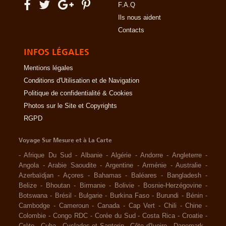
F.A.Q
Ils nous aident
Contacts
INFOS LÉGALES
Mentions légales
Conditions d'Utilisation et de Navigation
Politique de confidentialité & Cookies
Photos sur le Site et Copyrights
RGPD
Voyage Sur Mesure et à La Carte
-
Afrique Du Sud
-
Albanie
-
Algérie
-
Andorre
-
Angleterre
-
Angola
-
Arabie Saoudite
-
Argentine
-
Arménie
-
Australie
-
Azerbaïdjan
-
Açores
-
Bahamas
-
Baléares
-
Bangladesh
-
Belize
-
Bhoutan
-
Birmanie
-
Bolivie
-
Bosnie-Herzégovine
-
Botswana
-
Brésil
-
Bulgarie
-
Burkina Faso
-
Burundi
-
Bénin
-
Cambodge
-
Cameroun
-
Canada
-
Cap Vert
-
Chili
-
Chine
-
Colombie
-
Congo RDC
-
Corée du Sud
-
Costa Rica
-
Croatie
-
Crète
-
Cuba
-
Cyclades et Santorin
-
Côte d'Ivoire
-
Danemark
-