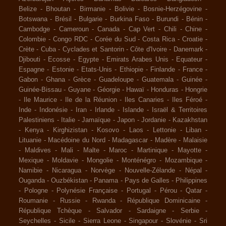
Belize
-
Bhoutan
-
Birmanie
-
Bolivie
-
Bosnie-Herzégovine
-
Botswana
-
Brésil
-
Bulgarie
-
Burkina Faso
-
Burundi
-
Bénin
-
Cambodge
-
Cameroun
-
Canada
-
Cap Vert
-
Chili
-
Chine
-
Colombie
-
Congo RDC
-
Corée du Sud
-
Costa Rica
-
Croatie
-
Crète
-
Cuba
-
Cyclades et Santorin
-
Côte d'Ivoire
-
Danemark
-
Djibouti
-
Ecosse
-
Egypte
-
Emirats Arabes Unis
-
Equateur
-
Espagne
-
Estonie
-
Etats-Unis
-
Ethiopie
-
Finlande
-
France
-
Gabon
-
Ghana
-
Grèce
-
Guadeloupe
-
Guatemala
-
Guinée
-
Guinée-Bissau
-
Guyane
-
Géorgie
-
Hawaï
-
Honduras
-
Hongrie
-
Ile Maurice
-
Ile de la Réunion
-
Iles Canaries
-
Iles Féroé
-
Inde
-
Indonésie
-
Iran
-
Irlande
-
Islande
-
Israël & Territoires
Palestiniens
-
Italie
-
Jamaïque
-
Japon
-
Jordanie
-
Kazakhstan
-
Kenya
-
Kirghizistan
-
Kosovo
-
Laos
-
Lettonie
-
Liban
-
Lituanie
-
Macédoine du Nord
-
Madagascar
-
Madère
-
Malaisie
-
Maldives
-
Mali
-
Malte
-
Maroc
-
Martinique
-
Mayotte
-
Mexique
-
Moldavie
-
Mongolie
-
Monténégro
-
Mozambique
-
Namibie
-
Nicaragua
-
Norvège
-
Nouvelle-Zélande
-
Népal
-
Ouganda
-
Ouzbékistan
-
Panama
-
Pays de Galles
-
Philippines
-
Pologne
-
Polynésie Française
-
Portugal
-
Pérou
-
Qatar
-
Roumanie
-
Russie
-
Rwanda
-
République Dominicaine
-
République Tchèque
-
Salvador
-
Sardaigne
-
Serbie
-
Seychelles
-
Sicile
-
Sierra Leone
-
Singapour
-
Slovénie
-
Sri