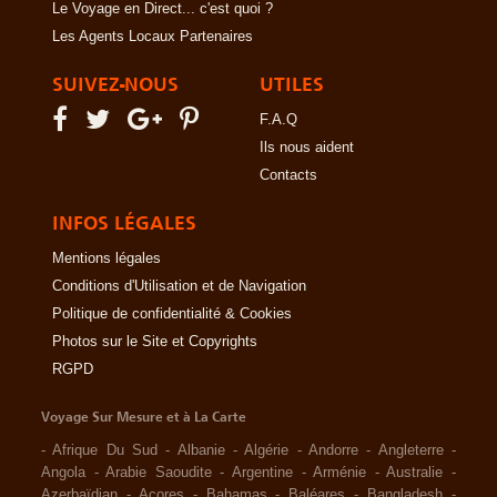
Le Voyage en Direct... c'est quoi ?
Les Agents Locaux Partenaires
SUIVEZ-NOUS
UTILES
F.A.Q
Ils nous aident
Contacts
INFOS LÉGALES
Mentions légales
Conditions d'Utilisation et de Navigation
Politique de confidentialité & Cookies
Photos sur le Site et Copyrights
RGPD
Voyage Sur Mesure et à La Carte
-
Afrique Du Sud
-
Albanie
-
Algérie
-
Andorre
-
Angleterre
-
Angola
-
Arabie Saoudite
-
Argentine
-
Arménie
-
Australie
-
Azerbaïdjan
-
Açores
-
Bahamas
-
Baléares
-
Bangladesh
-