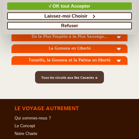
sud et de nombreuses curiosités à (...)
√ OK tout Accepter
Laissez-moi Choisir
En détail
≻
Refuser
De la Plus Peuplée à la Plus Sauvage...
La Gomera en Liberté
Tenerife, la Gomera et la Palma en liberté
»
Tous les circuits aux Iles Canaries
LE VOYAGE AUTREMENT
Qui sommes-nous ?
Le Concept
Notre Charte