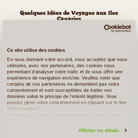
Quelques Idées de Voyages aux Iles
Canaries
Autotour Combiné Tenerife et Lanzarote
Ce site utilise des cookies
En nous donnant votre accord, vous acceptez que nous
utilisions, avec nos partenaires, des cookies nous
permettant d’analyser notre trafic et de vous offrir une
expérience de navigation enrichie. Veuillez noter que
certains de nos partenaires ne demandent pas votre
consentement et sont susceptibles de traiter vos
données selon le principe de l'intérêt légitime. Vous
pouvez gérer votre consentement en cliquant sur le lien
"Personnaliser".
10J/9N
©
Pour en savoir plus et paramétrer vos cookies, nous
vous invitons à consulter notre
politique en matière de
Un archipel, 7 îles, plusieurs merveilles ! Découvrez les Canaries
confidentialité et de cookies
.
avec ce combiné Tenerife – Lanzarote. Tenerife, l'île majeure des
Afficher les détails
Canaries, la grande, la diversifiée, offre un contraste du nord et