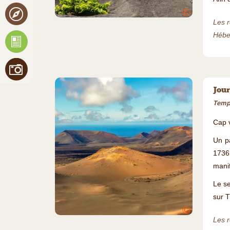
©
Les r
Héber
Jour
Temps
Cap 
Un pa
1736
manif
Le se
sur 
©
Les r