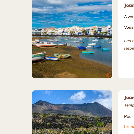
Jour
A vot
Vous 
Les r
Héber
©
Jour
Temps
Pour 
Le n