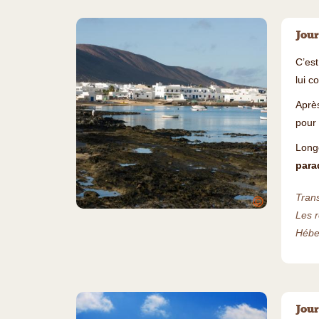
Jour
C’est
lui c
Aprè
pour 
Long
para
Trans
©
Les r
Héber
Jour