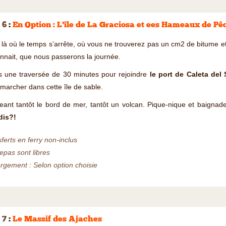
 6
:
En Option : L'île de La Graciosa et ees Hameaux de Pê
 là où le temps s’arrête, où vous ne trouverez pas un cm2 de bitume et
onnait, que nous passerons la journée.
s une traversée de 30 minutes pour rejoindre
le port de Caleta del 
marcher dans cette île de sable.
eant tantôt le bord de mer, tantôt un volcan. Pique-nique et baign
dis?!
ferts en ferry non-inclus
epas sont libres
gement : Selon option choisie
 7
:
Le Massif des Ajaches