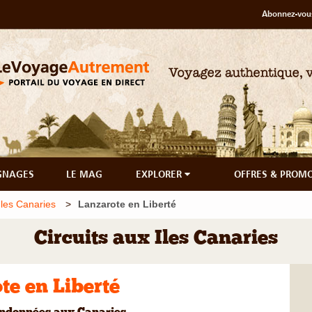
Abonnez-vous
GNAGES
LE MAG
EXPLORER
OFFRES & PROM
Iles Canaries
Lanzarote en Liberté
Circuits aux Iles Canaries
te en Liberté