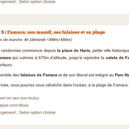
gement : Selon option choisie
 5
:
Famara: son massif, ses falaises et sa plage
 de marche: 4h (dénivelé +300m/-650m)
e randonnée commence depuis
la place de Haria
, petite ville histori
amara
qui culmine à 670m d'altitude, jusqu'à rejoindre la
caleta de F
urfeurs.
semble des
falaises de Famara
et de son littoral est intégré au
Parc Na
rrivée, vous pourrez vous rafraîchir dans l'océan, à la plage de Famara.
ert en taxi non-inclus.
epas sont libres
gement : Selon option choisie