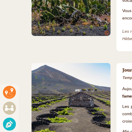
volca
Vous 
enco
Les r
©
Héber
Jour
Temps
Aujo
fame
Les 
comb
crois
Afin 