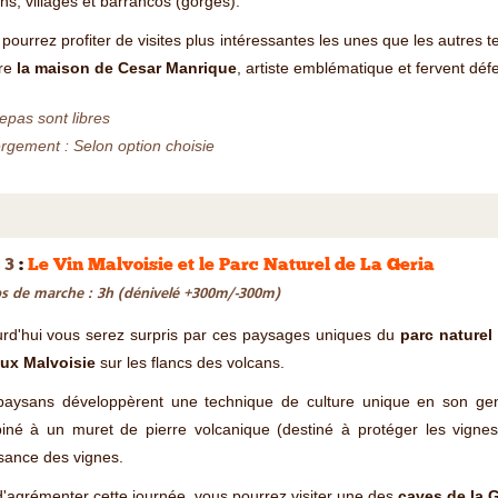
ns, villages et barrancos (gorges).
pourrez profiter de visites plus intéressantes les unes que les autres t
re
la maison de Cesar Manrique
, artiste emblématique et fervent dé
epas sont libres
gement : Selon option choisie
 3
:
Le Vin Malvoisie et le Parc Naturel de La Geria
 de marche : 3h (dénivelé +300m/-300m)
urd'hui vous serez surpris par ces paysages uniques du
parc naturel
ux Malvoisie
sur les flancs des volcans.
paysans développèrent une technique de culture unique en son genre
iné à un muret de pierre volcanique (destiné à protéger les vignes 
sance des vignes.
d'agrémenter cette journée, vous pourrez visiter une des
caves de la 