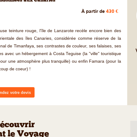
andonnées aux Canaries
À partir de
430 €
ieuse teinture rouge, l'île de Lanzarote recèle encore bien des
orientale des îles Canaries, considérée comme réserve de la
al de Timanfaya, ses contrastes de couleur, ses falaises, ses
es avec un hébergement à Costa Teguise (la "ville" touristique
pour une atmosphère plus tranquille) ou enfin Famara (pour la
coup de coeur) !
dez votre devis
écouvrir
t le Voyage