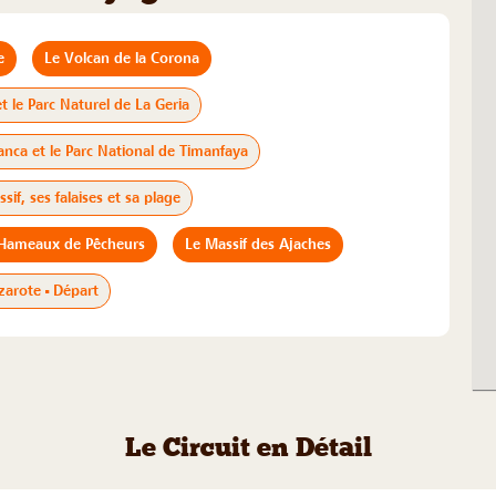
e
Le Volcan de la Corona
t le Parc Naturel de La Geria
anca et le Parc National de Timanfaya
if, ses falaises et sa plage
es Hameaux de Pêcheurs
Le Massif des Ajaches
zarote - Départ
Le Circuit en Détail