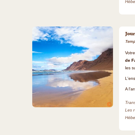
Héber
Jour
Temps
Votr
de F
les s
L'en
A l'a
Trans
©
Les r
Héber