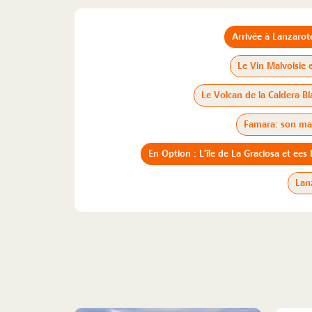
Arrivée à Lanzarot
Le Vin Malvoisie e
Le Volcan de la Caldera Bl
Famara: son mass
En Option : L'île de La Graciosa et e
Lan