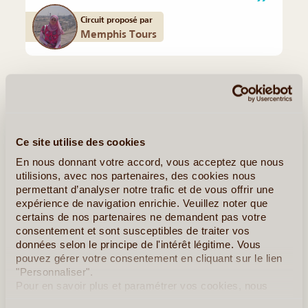
Circuit proposé par
Memphis Tours
Quelques Idées de Voyages en Egypte
Kephren
Ce site utilise des cookies
En nous donnant votre accord, vous acceptez que nous
utilisions, avec nos partenaires, des cookies nous
permettant d’analyser notre trafic et de vous offrir une
expérience de navigation enrichie. Veuillez noter que
certains de nos partenaires ne demandent pas votre
consentement et sont susceptibles de traiter vos
données selon le principe de l'intérêt légitime. Vous
pouvez gérer votre consentement en cliquant sur le lien
"Personnaliser".
Pour en savoir plus et paramétrer vos cookies, nous
10J/9N
©
vous invitons à consulter notre
politique en matière de