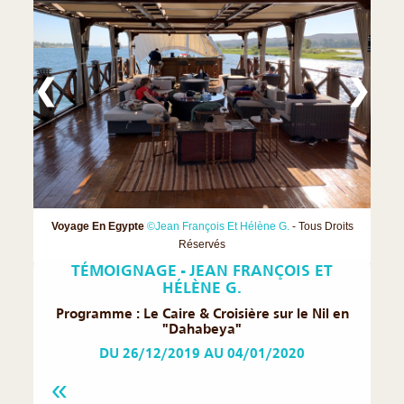
❮
❯
Voyage En Egypte
©Jean François Et Hélène G.
- Tous Droits
Réservés
TÉMOIGNAGE - JEAN FRANÇOIS ET
HÉLÈNE G.
Programme : Le Caire & Croisière sur le Nil en
"Dahabeya"
DU 26/12/2019 AU 04/01/2020