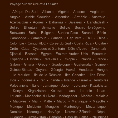
Voyage Sur Mesure et à La Carte
-
Afrique Du Sud
-
Albanie
-
Algérie
-
Andorre
-
Angleterre
-
Angola
-
Arabie Saoudite
-
Argentine
-
Arménie
-
Australie
-
Azerbaïdjan
-
Açores
-
Bahamas
-
Baléares
-
Bangladesh
-
Belize
-
Bhoutan
-
Birmanie
-
Bolivie
-
Bosnie-Herzégovine
-
Botswana
-
Brésil
-
Bulgarie
-
Burkina Faso
-
Burundi
-
Bénin
-
Cambodge
-
Cameroun
-
Canada
-
Cap Vert
-
Chili
-
Chine
-
Colombie
-
Congo RDC
-
Corée du Sud
-
Costa Rica
-
Croatie
-
Crète
-
Cuba
-
Cyclades et Santorin
-
Côte d'Ivoire
-
Danemark
-
Djibouti
-
Ecosse
-
Egypte
-
Emirats Arabes Unis
-
Equateur
-
Espagne
-
Estonie
-
Etats-Unis
-
Ethiopie
-
Finlande
-
France
-
Gabon
-
Ghana
-
Grèce
-
Guadeloupe
-
Guatemala
-
Guinée
-
Guinée-Bissau
-
Guyane
-
Géorgie
-
Hawaï
-
Honduras
-
Hongrie
-
Ile Maurice
-
Ile de la Réunion
-
Iles Canaries
-
Iles Féroé
-
Inde
-
Indonésie
-
Iran
-
Irlande
-
Islande
-
Israël & Territoires
Palestiniens
-
Italie
-
Jamaïque
-
Japon
-
Jordanie
-
Kazakhstan
-
Kenya
-
Kirghizistan
-
Kosovo
-
Laos
-
Lettonie
-
Liban
-
Lituanie
-
Macédoine du Nord
-
Madagascar
-
Madère
-
Malaisie
-
Maldives
-
Mali
-
Malte
-
Maroc
-
Martinique
-
Mayotte
-
Mexique
-
Moldavie
-
Mongolie
-
Monténégro
-
Mozambique
-
Namibie
-
Nicaragua
-
Norvège
-
Nouvelle-Zélande
-
Népal
-
Ouganda
-
Ouzbékistan
-
Panama
-
Pays de Galles
-
Philippines