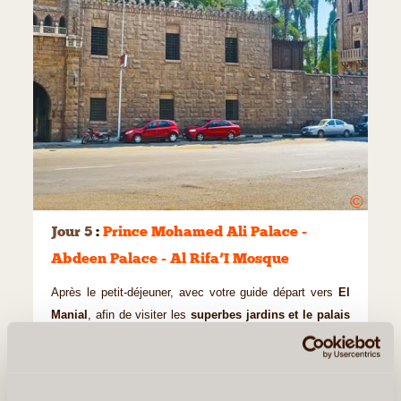
©
Jour 5
:
Prince Mohamed Ali Palace -
Abdeen Palace - Al Rifa’I Mosque
Après le petit-déjeuner, avec votre guide départ vers
El
Manial
, afin de visiter les
superbes jardins et le palais
de Mohamed Ali.
La première chose qui attirera votre
attention à l’entrée du palais est l’immense jardin
botanique et la diversité des plantes et arbres qui y