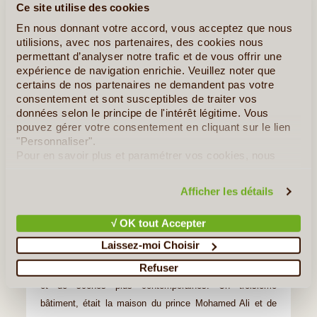
poussent.
Ce site utilise des cookies
Le palais a été construit en 1901 par le fils du khédive
En nous donnant votre accord, vous acceptez que nous
Muhammad Tawfiq qui faisait partie d'un règne datant de
utilisions, avec nos partenaires, des cookies nous
permettant d’analyser notre trafic et de vous offrir une
la présence turque. Le Palais et le Musée accueillent
expérience de navigation enrichie. Veuillez noter que
cinq bâtiments distincts, chacun ayant son propre style
certains de nos partenaires ne demandent pas votre
inspiré de l'architecture turque.
consentement et sont susceptibles de traiter vos
Cette période architecturale est considérée comme une
données selon le principe de l'intérêt légitime. Vous
pouvez gérer votre consentement en cliquant sur le lien
période grandiose et très florissante dans l'histoire
"Personnaliser".
égyptienne depuis la période pharaonique.
Pour en savoir plus et paramétrer vos cookies, nous
Vous observerez une mosquée d’origine, avec une tour
vous invitons à consulter notre
politique en matière de
de style marocain, un espace d'accueil et d'hébergement
confidentialité et de cookies
.
Afficher les détails
de deux pièces à l'entrée, l’une avec du marbre et des
intérieurs en céramique pour les temps chauds et l’autre
√ OK tout Accepter
avec un intérieur en bois pour les mois d'hiver. Le second
Laissez-moi Choisir
bâtiment est une salle palatiale réservée aux visiteurs
Refuser
royaux avec des peintures originales d’anciens dirigeants
et de scènes plus contemporaines. Un troisième
bâtiment, était la maison du prince Mohamed Ali et de