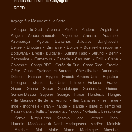
Photos sur le Site et Copyrights
RGPD
Voyage Sur Mesure et à La Carte
-
Afrique Du Sud
-
Albanie
-
Algérie
-
Andorre
-
Angleterre
-
Angola
-
Arabie Saoudite
-
Argentine
-
Arménie
-
Australie
-
Azerbaïdjan
-
Açores
-
Bahamas
-
Baléares
-
Bangladesh
-
Belize
-
Bhoutan
-
Birmanie
-
Bolivie
-
Bosnie-Herzégovine
-
Botswana
-
Brésil
-
Bulgarie
-
Burkina Faso
-
Burundi
-
Bénin
-
Cambodge
-
Cameroun
-
Canada
-
Cap Vert
-
Chili
-
Chine
-
Colombie
-
Congo RDC
-
Corée du Sud
-
Costa Rica
-
Croatie
-
Crète
-
Cuba
-
Cyclades et Santorin
-
Côte d'Ivoire
-
Danemark
-
Djibouti
-
Ecosse
-
Egypte
-
Emirats Arabes Unis
-
Equateur
-
Espagne
-
Estonie
-
Etats-Unis
-
Ethiopie
-
Finlande
-
France
-
Gabon
-
Ghana
-
Grèce
-
Guadeloupe
-
Guatemala
-
Guinée
-
Guinée-Bissau
-
Guyane
-
Géorgie
-
Hawaï
-
Honduras
-
Hongrie
-
Ile Maurice
-
Ile de la Réunion
-
Iles Canaries
-
Iles Féroé
-
Inde
-
Indonésie
-
Iran
-
Irlande
-
Islande
-
Israël & Territoires
Palestiniens
-
Italie
-
Jamaïque
-
Japon
-
Jordanie
-
Kazakhstan
-
Kenya
-
Kirghizistan
-
Kosovo
-
Laos
-
Lettonie
-
Liban
-
Lituanie
-
Macédoine du Nord
-
Madagascar
-
Madère
-
Malaisie
-
Maldives
-
Mali
-
Malte
-
Maroc
-
Martinique
-
Mayotte
-