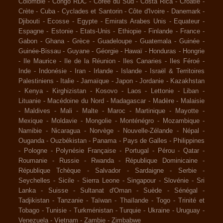
Colombie
-
Congo RDC
-
Corée du Sud
-
Costa Rica
-
Croatie
-
Crète
-
Cuba
-
Cyclades et Santorin
-
Côte d'Ivoire
-
Danemark
-
Djibouti
-
Ecosse
-
Egypte
-
Emirats Arabes Unis
-
Equateur
-
Espagne
-
Estonie
-
Etats-Unis
-
Ethiopie
-
Finlande
-
France
-
Gabon
-
Ghana
-
Grèce
-
Guadeloupe
-
Guatemala
-
Guinée
-
Guinée-Bissau
-
Guyane
-
Géorgie
-
Hawaï
-
Honduras
-
Hongrie
-
Ile Maurice
-
Ile de la Réunion
-
Iles Canaries
-
Iles Féroé
-
Inde
-
Indonésie
-
Iran
-
Irlande
-
Islande
-
Israël & Territoires
Palestiniens
-
Italie
-
Jamaïque
-
Japon
-
Jordanie
-
Kazakhstan
-
Kenya
-
Kirghizistan
-
Kosovo
-
Laos
-
Lettonie
-
Liban
-
Lituanie
-
Macédoine du Nord
-
Madagascar
-
Madère
-
Malaisie
-
Maldives
-
Mali
-
Malte
-
Maroc
-
Martinique
-
Mayotte
-
Mexique
-
Moldavie
-
Mongolie
-
Monténégro
-
Mozambique
-
Namibie
-
Nicaragua
-
Norvège
-
Nouvelle-Zélande
-
Népal
-
Ouganda
-
Ouzbékistan
-
Panama
-
Pays de Galles
-
Philippines
-
Pologne
-
Polynésie Française
-
Portugal
-
Pérou
-
Qatar
-
Roumanie
-
Russie
-
Rwanda
-
République Dominicaine
-
République Tchèque
-
Salvador
-
Sardaigne
-
Serbie
-
Seychelles
-
Sicile
-
Sierra Leone
-
Singapour
-
Slovénie
-
Sri
Lanka
-
Suisse
-
Sultanat d'Oman
-
Suède
-
Sénégal
-
Tadjikistan
-
Tanzanie
-
Taïwan
-
Thaïlande
-
Togo
-
Trinité et
Tobago
-
Tunisie
-
Turkménistan
-
Turquie
-
Ukraine
-
Uruguay
-
Venezuela
-
Vietnam
-
Zambie
-
Zimbabwe