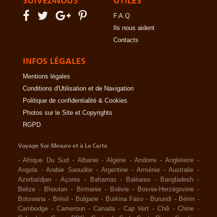
SUIVEZ-NOUS
UTILES
F.A.Q
Ils nous aident
Contacts
INFOS LÉGALES
Mentions légales
Conditions d'Utilisation et de Navigation
Politique de confidentialité & Cookies
Photos sur le Site et Copyrights
RGPD
Voyage Sur Mesure et à La Carte
-
Afrique Du Sud
-
Albanie
-
Algérie
-
Andorre
-
Angleterre
-
Angola
-
Arabie Saoudite
-
Argentine
-
Arménie
-
Australie
-
Azerbaïdjan
-
Açores
-
Bahamas
-
Baléares
-
Bangladesh
-
Belize
-
Bhoutan
-
Birmanie
-
Bolivie
-
Bosnie-Herzégovine
-
Botswana
-
Brésil
-
Bulgarie
-
Burkina Faso
-
Burundi
-
Bénin
-
Cambodge
-
Cameroun
-
Canada
-
Cap Vert
-
Chili
-
Chine
-