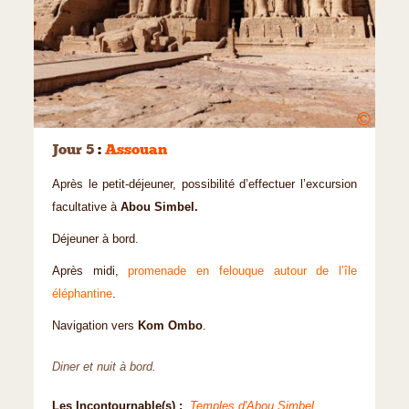
©
Jour 5
:
Assouan
Après le petit-déjeuner, possibilité d’effectuer l’excursion
facultative à
Abou Simbel.
Déjeuner à bord.
Après midi,
promenade en felouque autour de l’île
éléphantine
.
Navigation vers
Kom Ombo
.
Diner et nuit à bord.
Les Incontournable(s) :
Temples d'Abou Simbel
,