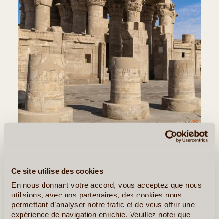
©
Jour 4
:
Kom Ombo - Assouan
Après le petit-déjeuner, visite du temple de
Kom Ombo
Ce site utilise des cookies
dédié aux Dieux Haroeris et Sobek, et navigation vers
Assouan
.
En nous donnant votre accord, vous acceptez que nous
utilisions, avec nos partenaires, des cookies nous
Déjeuner à bord.
permettant d’analyser notre trafic et de vous offrir une
expérience de navigation enrichie. Veuillez noter que
L’après-midi,
visite du Haut-barrage
, des anciennes