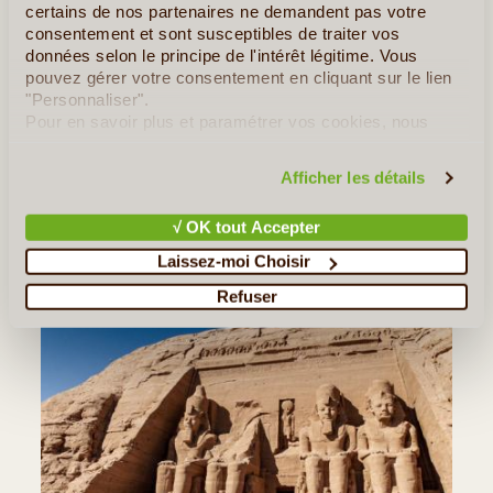
certains de nos partenaires ne demandent pas votre
carrières de granite et l’obélisque inachevée. Puis visite
consentement et sont susceptibles de traiter vos
du
temple de Philae
.
données selon le principe de l'intérêt légitime. Vous
pouvez gérer votre consentement en cliquant sur le lien
"Personnaliser".
Diner et nuit à bord.
Pour en savoir plus et paramétrer vos cookies, nous
vous invitons à consulter notre
politique en matière de
Les Incontournable(s) :
Temple de Philae
confidentialité et de cookies
.
Afficher les détails
√ OK tout Accepter
Laissez-moi Choisir
Refuser