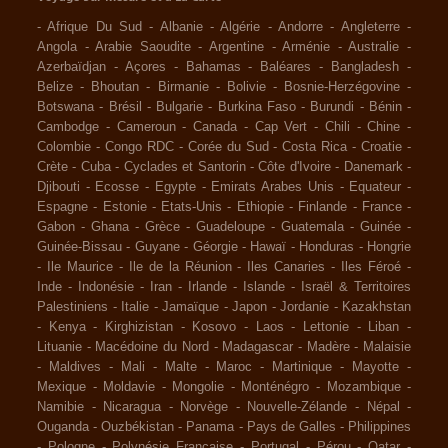
-
Afrique Du Sud
-
Albanie
-
Algérie
-
Andorre
-
Angleterre
-
Angola
-
Arabie Saoudite
-
Argentine
-
Arménie
-
Australie
-
Azerbaïdjan
-
Açores
-
Bahamas
-
Baléares
-
Bangladesh
-
Belize
-
Bhoutan
-
Birmanie
-
Bolivie
-
Bosnie-Herzégovine
-
Botswana
-
Brésil
-
Bulgarie
-
Burkina Faso
-
Burundi
-
Bénin
-
Cambodge
-
Cameroun
-
Canada
-
Cap Vert
-
Chili
-
Chine
-
Colombie
-
Congo RDC
-
Corée du Sud
-
Costa Rica
-
Croatie
-
Crète
-
Cuba
-
Cyclades et Santorin
-
Côte d'Ivoire
-
Danemark
-
Djibouti
-
Ecosse
-
Egypte
-
Emirats Arabes Unis
-
Equateur
-
Espagne
-
Estonie
-
Etats-Unis
-
Ethiopie
-
Finlande
-
France
-
Gabon
-
Ghana
-
Grèce
-
Guadeloupe
-
Guatemala
-
Guinée
-
Guinée-Bissau
-
Guyane
-
Géorgie
-
Hawaï
-
Honduras
-
Hongrie
-
Ile Maurice
-
Ile de la Réunion
-
Iles Canaries
-
Iles Féroé
-
Inde
-
Indonésie
-
Iran
-
Irlande
-
Islande
-
Israël & Territoires
Palestiniens
-
Italie
-
Jamaïque
-
Japon
-
Jordanie
-
Kazakhstan
-
Kenya
-
Kirghizistan
-
Kosovo
-
Laos
-
Lettonie
-
Liban
-
Lituanie
-
Macédoine du Nord
-
Madagascar
-
Madère
-
Malaisie
-
Maldives
-
Mali
-
Malte
-
Maroc
-
Martinique
-
Mayotte
-
Mexique
-
Moldavie
-
Mongolie
-
Monténégro
-
Mozambique
-
Namibie
-
Nicaragua
-
Norvège
-
Nouvelle-Zélande
-
Népal
-
Ouganda
-
Ouzbékistan
-
Panama
-
Pays de Galles
-
Philippines
-
Pologne
-
Polynésie Française
-
Portugal
-
Pérou
-
Qatar
-