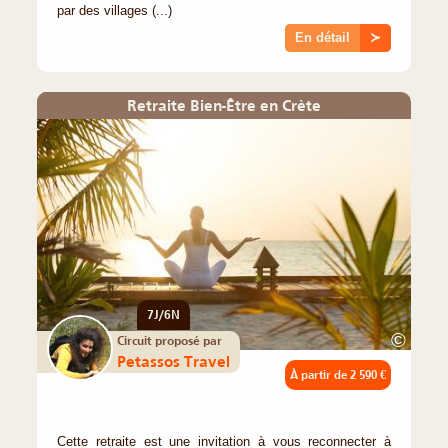
par des villages (...)
En détail
≻
Retraite Bien-Être en Crète
7J/6N
©
Circuit proposé par
Petassos Travel
À partir de
2 590 €
Cette retraite est une invitation à vous reconnecter à