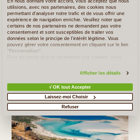
En nous donnant votre accord, vous acceptez que nous
À partir de
1 250 €
utilisions, avec nos partenaires, des cookies nous
permettant d’analyser notre trafic et de vous offrir une
expérience de navigation enrichie. Veuillez noter que
Enfin les vacances pendant lesquelles vous ne vous
certains de nos partenaires ne demandent pas votre
consentement et sont susceptibles de traiter vos
souciez de rien... Entre vos chauffeurs et vos guides
données selon le principe de l'intérêt légitime. Vous
privés qui se chargent de tout, vous n’avez plus qu’à
pouvez gérer votre consentement en cliquant sur le lien
vous détendre, déconnecter et profiter de l’ile de Crète si
"Personnaliser".
belle de (...)
Pour en savoir plus et paramétrer vos cookies, nous
vous invitons à consulter notre
politique en matière de
En détail
≻
confidentialité et de cookies
.
Afficher les détails
Le tour de la Crète à la Découverte de ses 5 Valeurs
√ OK tout Accepter
Laissez-moi Choisir
Refuser