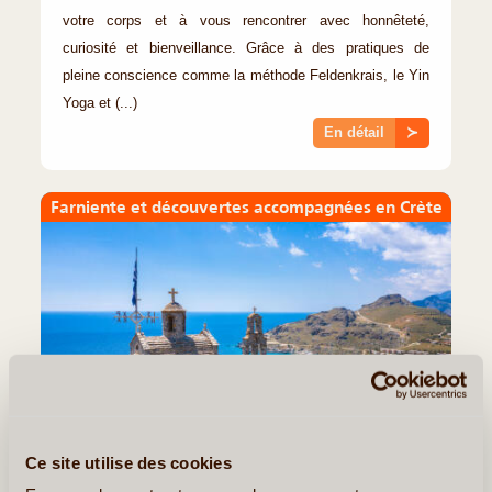
votre corps et à vous rencontrer avec honnêteté,
curiosité et bienveillance. Grâce à des pratiques de
pleine conscience comme la méthode Feldenkrais, le Yin
Yoga et (...)
En détail
≻
Farniente et découvertes accompagnées en Crète
8J/7N
Ce site utilise des cookies
©
Circuit proposé par
Petassos Travel