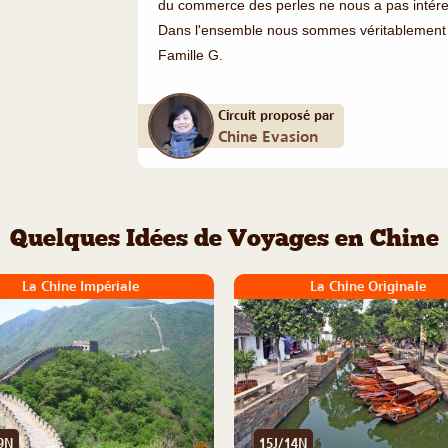
du commerce des perles ne nous a pas intér
Dans l'ensemble nous sommes véritablement
Famille G.
Circuit proposé par
Chine Evasion
Quelques Idées de Voyages en Chine
La Chine Impériale
La Chine Originale
9N
15J/14N