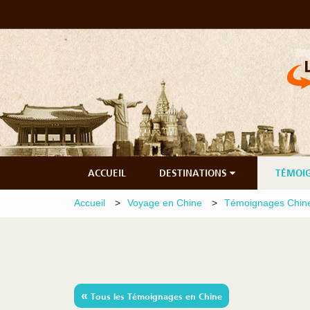
ACCUEIL
DESTINATIONS
TÉMOI
Accueil
Voyage en Chine
Témoignages Chin
«
Tous les Témoignages en Chine