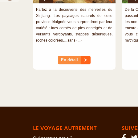
©
Partez à la découverte des merveilles du
De la C
Xinjiang. Les paysages naturels de cette
passant 
province éloignée vous surprendront par leur
les non
variété : lacs cernés de pics enneigés et de
encore 
versants verdoyants, steppes désertiques,
vous c
roches colorées,... sans (...)
mythique
En détail
≻
LE VOYAGE AUTREMENT
SUIVE