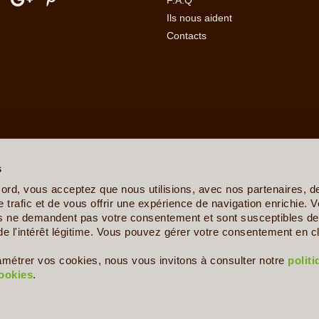
F.A.Q
Ils nous aident
Contacts
erre
-
Angola
-
Arabie Saoudite
-
Argentine
-
Arménie
-
Australie
-
Azer
ovine
-
Botswana
-
Brésil
-
Bulgarie
-
Burkina Faso
-
Burundi
-
Bénin
s
sta Rica
-
Croatie
-
Crète
-
Cuba
-
Cyclades et Santorin
-
Côte d'Ivo
nis
-
Ethiopie
-
Finlande
-
France
-
Gabon
-
Ghana
-
Grèce
-
Guadelo
ord, vous acceptez que nous utilisions, avec nos partenaires, 
-
Ile de la Réunion
-
Iles Canaries
-
Iles Féroé
-
Inde
-
Indonésie
-
Ira
 trafic et de vous offrir une expérience de navigation enrichie. V
Kenya
-
Kirghizistan
-
Kosovo
-
Laos
-
Lettonie
-
Liban
-
Lituanie
-
Ma
es ne demandent pas votre consentement et sont susceptibles de 
e
-
Mexique
-
Moldavie
-
Mongolie
-
Monténégro
-
Mozambique
-
Namib
de l'intérêt légitime. Vous pouvez gérer votre consentement en cl
s
-
Philippines
-
Pologne
-
Polynésie Française
-
Portugal
-
Pérou
aigne
-
Serbie
-
Seychelles
-
Sicile
-
Sierra Leone
-
Singapour
-
Slov
amétrer vos cookies, nous vous invitons à consulter notre
polit
nde
-
Togo
-
Trinité et Tobago
-
Tunisie
-
Turkménistan
-
Turquie
-
U
cookies
.