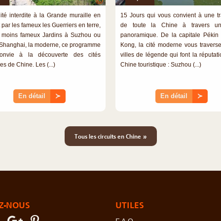
©
ité interdite à la Grande muraille en
15 Jours qui vous convient à une t
par les fameux les Guerriers en terre,
de toute la Chine à travers un 
 moins fameux Jardins à Suzhou ou
panoramique. De la capitale Péki
Shanghai, la moderne, ce programme
Kong, la cité moderne vous travers
onvie à la découverte des cités
villes de légende qui font la réputat
s de Chine. Les (...)
Chine touristique : Suzhou (...)
En détail
≻
En détail
≻
»
Tous les circuits en Chine
Z-NOUS
UTILES