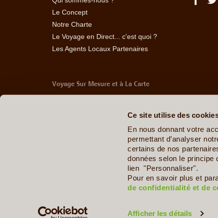
Qui sommes-nous ?
Le Concept
Notre Charte
Le Voyage en Direct... c'est quoi ?
Les Agents Locaux Partenaires
Voyage Sur Mesure et à La Carte
-
Afrique Du Sud
-
Albanie
-
Algérie
-
Andorre
-
Anglet
Belize
-
Bhoutan
-
Birmanie
-
Bolivie
-
Bosnie-Herzég
Ce site utilise des cookie
Chine
-
Colombie
-
Congo RDC
-
Corée du Sud
-
Co
Arabes Unis
-
Equateur
-
Espagne
-
Estonie
-
Etats-U
En nous donnant votre acc
Géorgie
-
Hawaï
-
Honduras
-
Hongrie
-
Ile Maurice
permettant d’analyser notre
Italie
-
Jamaïque
-
Japon
-
Jordanie
-
Kazakhstan
-
certains de nos partenair
Maldives
-
Mali
-
Malte
-
Maroc
-
Martinique
-
Mayott
données selon le principe 
Ouganda
-
Ouzbékistan
-
Panama
-
Pays de Galle
lien "Personnaliser".
Dominicaine
-
République Tchèque
-
Salvador
-
Sard
Pour en savoir plus et par
Sénégal
-
Tadjikistan
-
Tanzanie
-
Taïwan
-
Thaïla
de confidentialité et de 
Zimbabwe
Afficher les détails