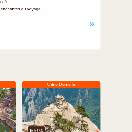
essé.
 enchantés du voyage.
Chine Éternelle
16J/15N