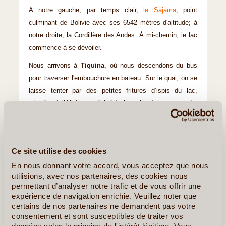
A notre gauche, par temps clair,
le Sajama
, point
culminant de Bolivie avec ses 6542 mètres d'altitude; à
notre droite, la Cordillère des Andes. À mi-chemin, le lac
commence à se dévoiler.
Nous arrivons à
Tiquina
, où nous descendons du bus
pour traverser l'embouchure en bateau. Sur le quai, on se
laisse tenter par des petites fritures d’ispis du lac,
relevées à l’Aji (sauce épicée). Attention à ne pas perdre
de vue notre bus qui traverse de son côté, si on se laisse
aller, il pourrait partir sans nous.
Plus qu'une petite heure à parcourir avant d’arriver à
Ce site utilise des cookies
Copacabana
.
En nous donnant votre accord, vous acceptez que nous
utilisions, avec nos partenaires, des cookies nous
Sur la place principale, nous pouvons choisir pour
permettant d’analyser notre trafic et de vous offrir une
déjeuner, entre la trucha du lac au beurre, à l'ail, à la
expérience de navigation enrichie. Veuillez noter que
tomate, ou à la llajwa - sauce piquante incontournable
certains de nos partenaires ne demandent pas votre
des Andes... ou encore un ceviche de poisson frais au
consentement et sont susceptibles de traiter vos