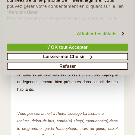
données selon le principe de l'intérêt légitime. Vous
lait de tigre et maïs sauté.
pouvez gérer votre consentement en cliquant sur le lien
Nous embarquons ensuite à bord d’une lancha jusqu'au
"Personnaliser".
Pour en savoir plus et paramétrer vos cookies, nous
village de Yampupata
. De là, nous partons en
vous invitons à consulter notre
politique en matière de
randonnée jusqu’au
village de Sampaia
(3-4h
confidentialité et de cookies
.
Afficher les détails
maximum), par la crête, en traversant de petits villages
et avec une vue imprenable sur le lac, l’intérieur des
√ OK tout Accepter
terres, les Andes, et le Pérou.
Laissez-moi Choisir
Nous rejoignons ensuite
l'Île du Soleil
. C’est l’île la plus
Refuser
étendue du lac. C’est aussi celle qui abrite le plus de
temples et de lieux sacrés. C’est enfin un lieu imprégné
de légendes, encore bien présentes dans l’esprit de ses
habitants.
Vous passez la nuit à l'hôtel Ecologe La Estancia.
Inclus: ticket de bus, entrée(s) site(s) mentionné(s) dans
le programme, guide francophone, frais du guide, ticket