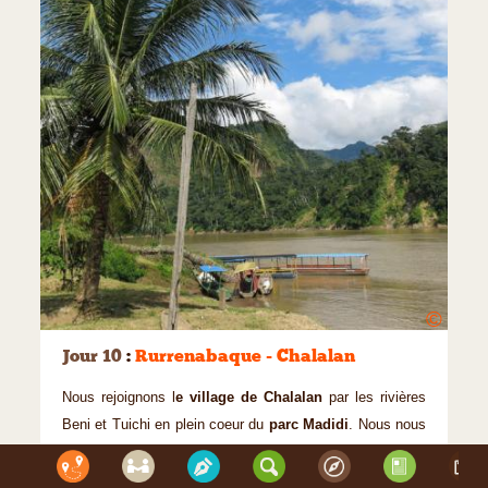
©
Jour 10
:
Rurrenabaque - Chalalan
Nous rejoignons l
e village de Chalalan
par les rivières
Beni et Tuichi en plein coeur du
parc Madidi
. Nous nous
embarquons pour 3 jours d’immersion dans cette
communauté amazonienne. Nous vivons leur quotidien,