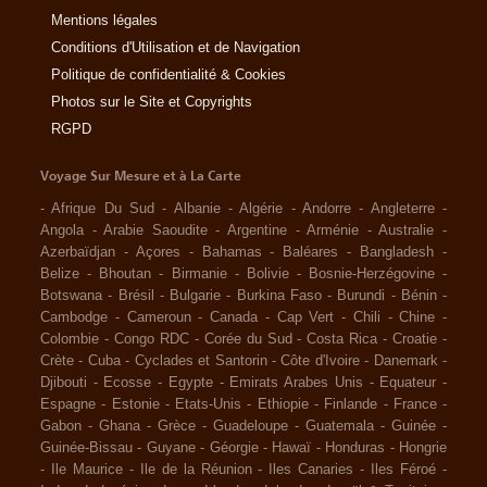
Mentions légales
Conditions d'Utilisation et de Navigation
Politique de confidentialité & Cookies
Photos sur le Site et Copyrights
RGPD
Voyage Sur Mesure et à La Carte
-
Afrique Du Sud
-
Albanie
-
Algérie
-
Andorre
-
Angleterre
-
Angola
-
Arabie Saoudite
-
Argentine
-
Arménie
-
Australie
-
Azerbaïdjan
-
Açores
-
Bahamas
-
Baléares
-
Bangladesh
-
Belize
-
Bhoutan
-
Birmanie
-
Bolivie
-
Bosnie-Herzégovine
-
Botswana
-
Brésil
-
Bulgarie
-
Burkina Faso
-
Burundi
-
Bénin
-
Cambodge
-
Cameroun
-
Canada
-
Cap Vert
-
Chili
-
Chine
-
Colombie
-
Congo RDC
-
Corée du Sud
-
Costa Rica
-
Croatie
-
Crète
-
Cuba
-
Cyclades et Santorin
-
Côte d'Ivoire
-
Danemark
-
Djibouti
-
Ecosse
-
Egypte
-
Emirats Arabes Unis
-
Equateur
-
Espagne
-
Estonie
-
Etats-Unis
-
Ethiopie
-
Finlande
-
France
-
Gabon
-
Ghana
-
Grèce
-
Guadeloupe
-
Guatemala
-
Guinée
-
Guinée-Bissau
-
Guyane
-
Géorgie
-
Hawaï
-
Honduras
-
Hongrie
-
Ile Maurice
-
Ile de la Réunion
-
Iles Canaries
-
Iles Féroé
-