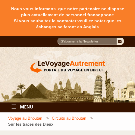
Nous vous informons que notre partenaire ne dispose
plus actuellement de personnel francophone
Si vous souhaitez le contacter veuillez noter que les
échanges se feront en Anglais
☰
MENU
Voyage au Bhoutan
Circuits au Bhoutan
Sur les traces des Dieux