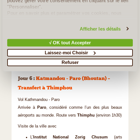
pouvez gérer votre consentement en cliquant sur le lien
"Personnaliser".
Pour en savoir plus et paramétrer vos cookies, nous
vous invitons à consulter notre
politique en matière de
confidentialité et de cookies
.
Afficher les détails
√ OK tout Accepter
Laissez-moi Choisir
Refuser
©
Jour 6
:
Katmandou - Paro (Bhoutan) –
Transfert à Thimphou
Vol Kathmandou - Paro
Arrivée à
Paro
, considéré comme l’un des plus beaux
aéroports au monde. Route vers
Thimphu
(environ 1h30)
Visite de la ville avec
L’
Institut National Zorig Chusum
(arts