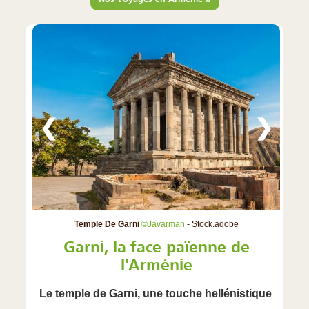
❮
❯
Temple De Garni
©Javarman
- Stock.adobe
Garni, la face païenne de
l'Arménie
Le temple de Garni, une touche hellénistique