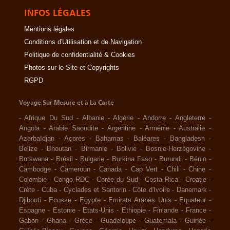
INFOS LÉGALES
Mentions légales
Conditions d'Utilisation et de Navigation
Politique de confidentialité & Cookies
Photos sur le Site et Copyrights
RGPD
Voyage Sur Mesure et à La Carte
-
Afrique Du Sud
-
Albanie
-
Algérie
-
Andorre
-
Angleterre
-
Angola
-
Arabie Saoudite
-
Argentine
-
Arménie
-
Australie
-
Azerbaïdjan
-
Açores
-
Bahamas
-
Baléares
-
Bangladesh
-
Belize
-
Bhoutan
-
Birmanie
-
Bolivie
-
Bosnie-Herzégovine
-
Botswana
-
Brésil
-
Bulgarie
-
Burkina Faso
-
Burundi
-
Bénin
-
Cambodge
-
Cameroun
-
Canada
-
Cap Vert
-
Chili
-
Chine
-
Colombie
-
Congo RDC
-
Corée du Sud
-
Costa Rica
-
Croatie
-
Crète
-
Cuba
-
Cyclades et Santorin
-
Côte d'Ivoire
-
Danemark
-
Djibouti
-
Ecosse
-
Egypte
-
Emirats Arabes Unis
-
Equateur
-
Espagne
-
Estonie
-
Etats-Unis
-
Ethiopie
-
Finlande
-
France
-
Gabon
-
Ghana
-
Grèce
-
Guadeloupe
-
Guatemala
-
Guinée
-