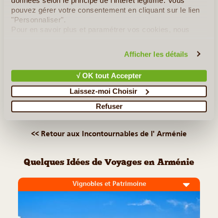
situé à une altitude plus élevée : avec ses 1 900 mètres, le
pouvez gérer votre consentement en cliquant sur le lien
lac Sevan est donc exceptionnel, et draine nombre de
"Personnaliser".
touristes originaires des pays voisins. 800 000 personnes
Pour en savoir plus et paramétrer vos cookies, nous
profitent (...)
vous invitons à consulter notre
politique en matière de
confidentialité et de cookies
.
Afficher les détails
Lire la suite
≻
√ OK tout Accepter
Monastère de Haghpat
Laissez-moi Choisir
Refuser
Les Khatchkars
<< Retour aux Incontournables de l' Arménie
Quelques Idées de Voyages en Arménie
Vignobles et Patrimoine