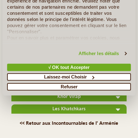
expérience de navigation enrichie. Veuillez noter que
certains de nos partenaires ne demandent pas votre
consentement et sont susceptibles de traiter vos
données selon le principe de l'intérêt légitime. Vous
pouvez gérer votre consentement en cliquant sur le lien
©
"Personnaliser".
Pour en savoir plus et paramétrer vos cookies, nous
La cathédrale Sainte-Etchmiadzin, un trésor d'histoire
vous invitons à consulter notre
politique en matière de
L'Arménie est le premier état à avoir adopté officiellement le
confidentialité et de cookies
.
Afficher les détails
christianisme, et la cathédrale de Sainte-Etchmiadzin est la
première à avoir été construite sur le sol arménien, dès (...)
√ OK tout Accepter
Laissez-moi Choisir
Lire la suite
≻
Refuser
Khor Virap
Les Khatchkars
<< Retour aux Incontournables de l' Arménie