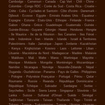
Cambodge
-
Cameroun
-
Canada
-
Cap Vert
-
Chili
-
Chine
-
Colombie
-
Congo RDC
-
Corée du Sud
-
Costa Rica
-
Croatie
-
Crète
-
Cuba
-
Cyclades et Santorin
-
Côte d'Ivoire
-
Danemark
-
Djibouti
-
Ecosse
-
Egypte
-
Emirats Arabes Unis
-
Equateur
-
Espagne
-
Estonie
-
Etats-Unis
-
Ethiopie
-
Finlande
-
France
-
Gabon
-
Ghana
-
Grèce
-
Guadeloupe
-
Guatemala
-
Guinée
-
Guinée-Bissau
-
Guyane
-
Géorgie
-
Hawaï
-
Honduras
-
Hongrie
-
Ile Maurice
-
Ile de la Réunion
-
Iles Canaries
-
Iles Féroé
-
Inde
-
Indonésie
-
Iran
-
Irlande
-
Islande
-
Israël & Territoires
Palestiniens
-
Italie
-
Jamaïque
-
Japon
-
Jordanie
-
Kazakhstan
-
Kenya
-
Kirghizistan
-
Kosovo
-
Laos
-
Lettonie
-
Liban
-
Lituanie
-
Macédoine du Nord
-
Madagascar
-
Madère
-
Malaisie
-
Maldives
-
Mali
-
Malte
-
Maroc
-
Martinique
-
Mayotte
-
Mexique
-
Moldavie
-
Mongolie
-
Monténégro
-
Mozambique
-
Namibie
-
Nicaragua
-
Norvège
-
Nouvelle-Zélande
-
Népal
-
Ouganda
-
Ouzbékistan
-
Panama
-
Pays de Galles
-
Philippines
-
Pologne
-
Polynésie Française
-
Portugal
-
Pérou
-
Qatar
-
Roumanie
-
Russie
-
Rwanda
-
République Dominicaine
-
République Tchèque
-
Salvador
-
Sardaigne
-
Serbie
-
Seychelles
-
Sicile
-
Sierra Leone
-
Singapour
-
Slovénie
-
Sri
Lanka
-
Suisse
-
Sultanat d'Oman
-
Suède
-
Sénégal
-
Tadjikistan
-
Tanzanie
-
Taïwan
-
Thaïlande
-
Togo
-
Trinité et
Tobago
-
Tunisie
-
Turkménistan
-
Turquie
-
Ukraine
-
Uruguay
-