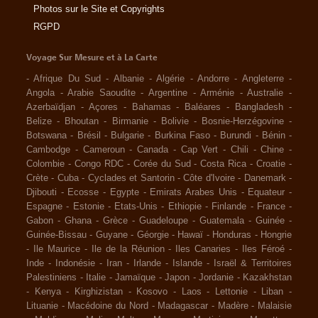
Photos sur le Site et Copyrights
RGPD
Voyage Sur Mesure et à La Carte
-
Afrique Du Sud
-
Albanie
-
Algérie
-
Andorre
-
Angleterre
-
Angola
-
Arabie Saoudite
-
Argentine
-
Arménie
-
Australie
-
Azerbaïdjan
-
Açores
-
Bahamas
-
Baléares
-
Bangladesh
-
Belize
-
Bhoutan
-
Birmanie
-
Bolivie
-
Bosnie-Herzégovine
-
Botswana
-
Brésil
-
Bulgarie
-
Burkina Faso
-
Burundi
-
Bénin
-
Cambodge
-
Cameroun
-
Canada
-
Cap Vert
-
Chili
-
Chine
-
Colombie
-
Congo RDC
-
Corée du Sud
-
Costa Rica
-
Croatie
-
Crète
-
Cuba
-
Cyclades et Santorin
-
Côte d'Ivoire
-
Danemark
-
Djibouti
-
Ecosse
-
Egypte
-
Emirats Arabes Unis
-
Equateur
-
Espagne
-
Estonie
-
Etats-Unis
-
Ethiopie
-
Finlande
-
France
-
Gabon
-
Ghana
-
Grèce
-
Guadeloupe
-
Guatemala
-
Guinée
-
Guinée-Bissau
-
Guyane
-
Géorgie
-
Hawaï
-
Honduras
-
Hongrie
-
Ile Maurice
-
Ile de la Réunion
-
Iles Canaries
-
Iles Féroé
-
Inde
-
Indonésie
-
Iran
-
Irlande
-
Islande
-
Israël & Territoires
Palestiniens
-
Italie
-
Jamaïque
-
Japon
-
Jordanie
-
Kazakhstan
-
Kenya
-
Kirghizistan
-
Kosovo
-
Laos
-
Lettonie
-
Liban
-
Lituanie
-
Macédoine du Nord
-
Madagascar
-
Madère
-
Malaisie