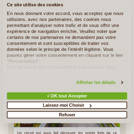
Ce site utilise des cookies
Idées de Voyages au Zimbabwe
En nous donnant votre accord, vous acceptez que nous
utilisions, avec nos partenaires, des cookies nous
permettant d’analyser notre trafic et de vous offrir une
Idées de Circuits
expérience de navigation enrichie. Veuillez noter que
Sikiliza - Zimbabwe
certains de nos partenaires ne demandent pas votre
consentement et sont susceptibles de traiter vos
données selon le principe de l'intérêt légitime. Vous
Les Beautés du Zimbabwe
pouvez gérer votre consentement en cliquant sur le lien
"Personnaliser".
Pour en savoir plus et paramétrer vos cookies, nous
vous invitons à consulter notre
politique en matière de
confidentialité et de cookies
.
Afficher les détails
√ OK tout Accepter
Laissez-moi Choisir
Refuser
9J/8N
©
Un circuit qui vous fait découvrir les points forts de ce