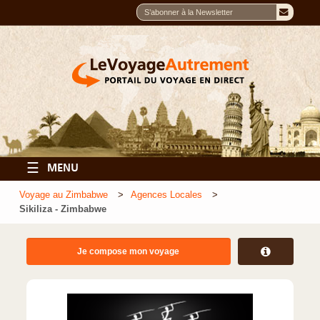
☰
MENU
Voyage au Zimbabwe
Agences Locales
Sikiliza - Zimbabwe
Je compose mon voyage