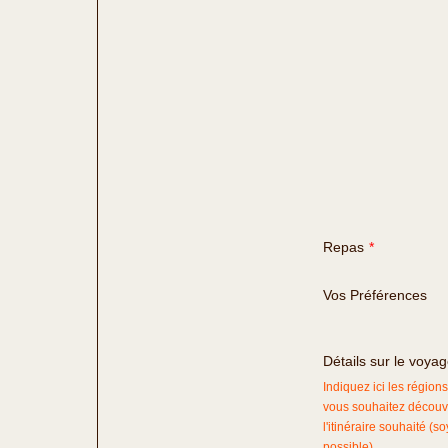
Repas
*
Vos Préférences
Détails sur le voya
Indiquez ici les région
vous souhaitez découvr
l'itinéraire souhaité (s
possible).