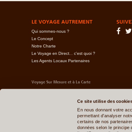
LE VOYAGE AUTREMENT
SUIVE
Qui sommes-nous ?
Le Concept
Notre Charte
Le Voyage en Direct... c'est quoi ?
Les Agents Locaux Partenaires
Voyage Sur Mesure et à La Carte
-
Afrique Du Sud
-
Albanie
-
Algérie
-
Andorre
-
Anglet
Belize
-
Bhoutan
-
Birmanie
-
Bolivie
-
Bosnie-Herzég
Ce site utilise des cookie
Chine
-
Colombie
-
Congo RDC
-
Corée du Sud
-
Co
Arabes Unis
-
Equateur
-
Espagne
-
Estonie
-
Etats-U
En nous donnant votre acc
Géorgie
-
Hawaï
-
Honduras
-
Hongrie
-
Ile Maurice
permettant d’analyser notre
Italie
-
Jamaïque
-
Japon
-
Jordanie
-
Kazakhstan
-
certains de nos partenair
Maldives
-
Mali
-
Malte
-
Maroc
-
Martinique
-
Mayott
données selon le principe 