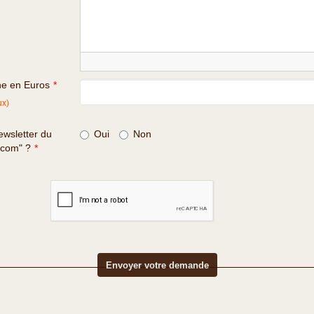
ne en Euros
*
ux)
wsletter du
Oui
Non
.com" ?
*