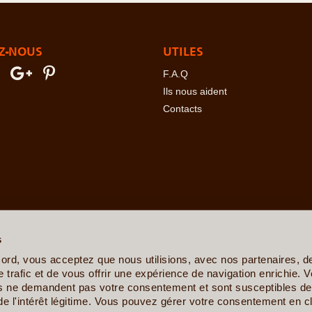
Z-NOUS
UTILES
F.A.Q
Ils nous aident
Contacts
erre
-
Angola
-
Arabie Saoudite
-
Argentine
-
Arménie
-
Australie
-
Azer
ovine
-
Botswana
-
Brésil
-
Bulgarie
-
Burkina Faso
-
Burundi
-
Bénin
s
sta Rica
-
Croatie
-
Crète
-
Cuba
-
Cyclades et Santorin
-
Côte d'Ivo
nis
-
Ethiopie
-
Finlande
-
France
-
Gabon
-
Ghana
-
Grèce
-
Guadelo
ord, vous acceptez que nous utilisions, avec nos partenaires, 
-
Ile de la Réunion
-
Iles Canaries
-
Iles Féroé
-
Inde
-
Indonésie
-
Ira
 trafic et de vous offrir une expérience de navigation enrichie. V
Kenya
-
Kirghizistan
-
Kosovo
-
Laos
-
Lettonie
-
Liban
-
Lituanie
-
Ma
es ne demandent pas votre consentement et sont susceptibles de 
e
-
Mexique
-
Moldavie
-
Mongolie
-
Monténégro
-
Mozambique
-
Namib
de l'intérêt légitime. Vous pouvez gérer votre consentement en cl