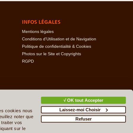
INFOS LÉGALES
Mentions légales
Conditions d'Utilisation et de Navigation
Politique de confidentialité & Cookies
Photos sur le Site et Copyrights
RGPD
baïdjan
-
Açores
-
Bahamas
-
Baléares
-
Bangladesh
-
-
Cambodge
-
Cameroun
-
Canada
-
Cap Vert
-
Chili
-
√ OK tout Accepter
ire
-
Danemark
-
Djibouti
-
Ecosse
-
Egypte
-
Emirats
Laissez-moi Choisir
upe
-
Guatemala
-
Guinée
-
Guinée-Bissau
-
Guyane
-
des cookies nous
n
-
Irlande
-
Islande
-
Israël & Territoires Palestiniens
-
euillez noter que
Refuser
cédoine du Nord
-
Madagascar
-
Madère
-
Malaisie
-
traiter vos
ie
-
Nicaragua
-
Norvège
-
Nouvelle-Zélande
-
Népal
-
iquant sur le