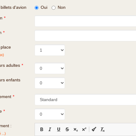
illets d'avion
Oui
Non
on
*
n
*
 place
ux)
rs adultes
*
rs enfants
gement
*
e
*
ment :
...)